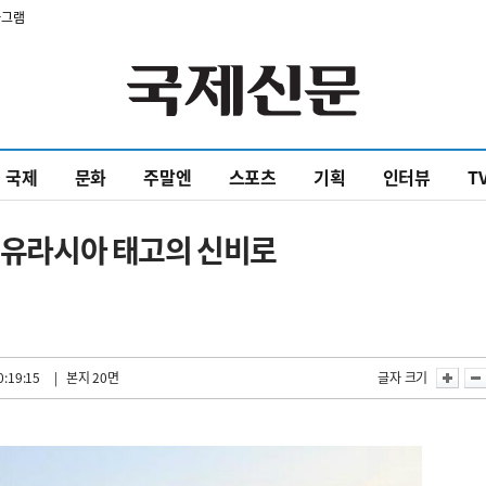
타그램
국제
문화
주말엔
스포츠
기획
인터뷰
T
> 유라시아 태고의 신비로
0:19:15
| 본지 20면
글자 크기