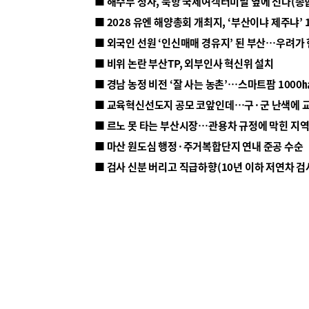
■ 해수부 청사, 북항 국제여객터미널 옆에 선다(종
■ 2028 유엔 해양총회 개최지, ‘부산이냐 제주냐’ 
■ 외국인 선원 ‘인신매매 경유지’ 된 부산…우려가
■ 비위 논란 부산TP, 외부인사 혁신위 설치
■ 르노 못 타는 부산시장…관용차 규정에 막힌 지
■ 마산 원도심 행정·주거복합단지 연내 준공 수순