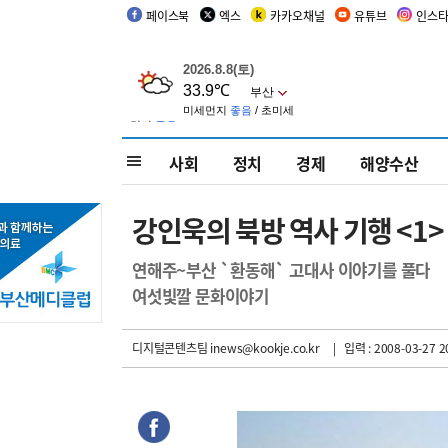
페이스북
엑스
카카오채널
유튜브
인스
사회
정치
경제
해양수산
강인욱의 북방 역사 기행 <1
연해주~부산 `환동해` 고대사 이야기를 풀다
여섯빛깔 문화이야기
디지털콘텐츠팀 inews@kookje.co.kr
| 입력 : 2008-03-27 2