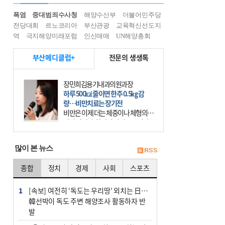
폭염
중대범죄수사청
해양수산부
더불어민주당
전당대회
르노코리아
부산관광
교육혁신선도지
역
극지해양미래포럼
인신매매
UN해양총회
부산메디클럽+
전문의 생생톡
장민희김용기내과의원과장
하루 500㎉ 줄이면 한주 0.5㎏ 감
량…비만치료는 장기전
비만은 이제 더는 체중이나 체형의 문
제가 아니다. 하나의 질병으로 인지
하고 치료와 관리를 해야 한다. 세계
보건기구(WHO)는 이미 1994년 비만
많이 본 뉴스
을 인류의 중요한
종합
정치
경제
사회
스포츠
1
[속보] 여전히 ‘독도는 우리땅’ 외치는 日…
韓선박이 독도 주변 해양조사 활동하자 반
발