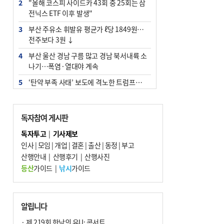
2
"올해 코스피 사이드카 43회 중 25회는 삼
전닉스 ETF 이후 발생"
3
부산 주유소 휘발유 평균가 ℓ당 1849원…
전주보다 3원 ↓
4
부산 울산 경남 구름 많고 경남 북서내륙 소
나기…폭염·열대야 계속
5
‘탄약 부족 사태’ 보도에 격노한 트럼프…
군사기밀 유출자 색출 지시
6
부산 앞바다에 기름 425ℓ 유출한 러시아 화
독자참여 게시판
물선 적발
독자투고
|
기사제보
7
[2026 부산청소년극지체험탐험대 현장르
인사
|
모임
|
개업
|
결혼
|
출산
|
동정
|
부고
포] 2회 : 하늘에서 만난 얼음의 나라
산행안내
|
산행후기
|
산행사진
8
입추 지났지만 푹푹 찐다…온열질환자 10
등산
가이드
|
낚시
가이드
년 만에 3배
9
백양산 고지대 마을우물 55년 만에 바닥
10
경위 이하 경찰 하위직 ‘중수청 러시’ 전
알립니다
망…檢 기피와 대조
· 제 219회 한낮의 유U; 콘서트