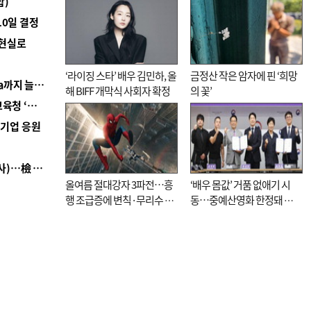
합)
10일 결정
 현실로
‘라이징 스타’ 배우 김민하, 올
금정산 작은 암자에 핀 ‘희망
■ 경남 농정 비전 ‘잘 사는 농촌’…스마트팜 1000㏊까지 늘린다
해 BIFF 개막식 사회자 확정
의 꽃’
■ 교육혁신선도지 공모 코앞인데…구·군 난색에 교육청 ‘쩔쩔’
역기업 응원
■ 검사 신분 버리고 직급하향(10년 이하 저연차 검사)…檢 중수청행 기피
올여름 절대강자 3파전…흥
‘배우 몸값’ 거품 없애기 시
행 조급증에 변칙·무리수 마
동…중예산영화 한정돼 실
케팅도
효성 의문도