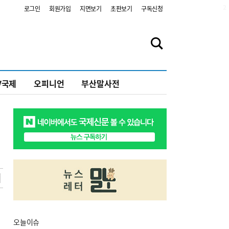
2
로그인
회원가입
지면보기
초판보기
구독신청
V국제
오피니언
부산말사전
오늘
이슈