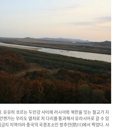
. 유유히 흐르는 두만강 사이에 러시아와 북한을 잇는 철교가 지
 언젠가는 우리도 열차로 저 다리를 통과해서 유라시아로 갈 수 있
출입금지 지역이라 중국의 국경초소인 팡추안(防川)에서 찍었다. 사