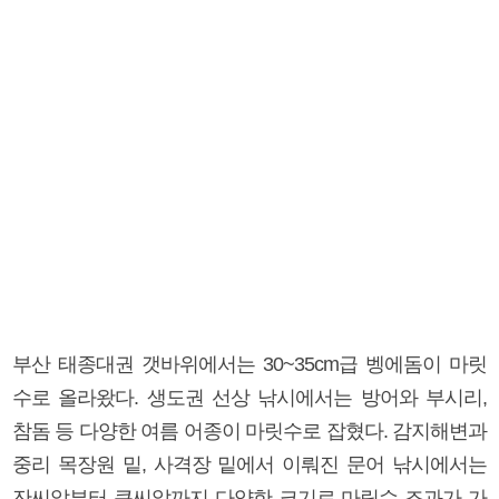
부산 태종대권 갯바위에서는 30~35cm급 벵에돔이 마릿
수로 올라왔다. 생도권 선상 낚시에서는 방어와 부시리,
참돔 등 다양한 여름 어종이 마릿수로 잡혔다. 감지해변과
중리 목장원 밑, 사격장 밑에서 이뤄진 문어 낚시에서는
잔씨알부터 큰씨알까지 다양한 크기로 마릿수 조과가 가