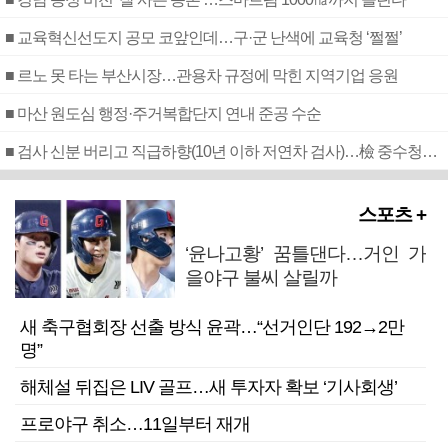
■ 교육혁신선도지 공모 코앞인데…구·군 난색에 교육청 ‘쩔쩔’
■ 르노 못 타는 부산시장…관용차 규정에 막힌 지역기업 응원
■ 마산 원도심 행정·주거복합단지 연내 준공 수순
■ 검사 신분 버리고 직급하향(10년 이하 저연차 검사)…檢 중수청행 기피
스포츠 +
‘윤나고황’ 꿈틀댄다…거인 가
을야구 불씨 살릴까
새 축구협회장 선출 방식 윤곽…“선거인단 192→2만
명”
해체설 뒤집은 LIV 골프…새 투자자 확보 ‘기사회생’
프로야구 취소…11일부터 재개