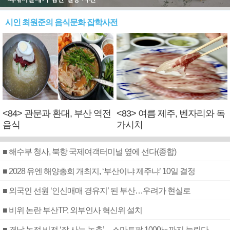
시인 최원준의 음식문화 잡학사전
<84> 관문과 환대, 부산 역전
<83> 여름 제주, 벤자리와 독
음식
가시치
■ 해수부 청사, 북항 국제여객터미널 옆에 선다(종합)
■ 2028 유엔 해양총회 개최지, ‘부산이냐 제주냐’ 10일 결정
■ 외국인 선원 ‘인신매매 경유지’ 된 부산…우려가 현실로
■ 비위 논란 부산TP, 외부인사 혁신위 설치
■ 경남 농정 비전 ‘잘 사는 농촌’…스마트팜 1000㏊까지 늘린다