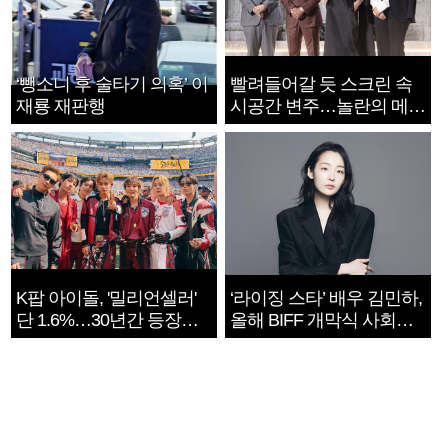
‘뺑소니 후 술타기 의혹’ 이
빨려들어갈 듯 스크린 속
재룡 재판행
시공간 변주…놀란의 메시
지는 ‘전쟁 속죄’
K팝 아이돌, '밀리언셀러'
‘라이징 스타’ 배우 김민하,
단 1.6%…30년간 등장
올해 BIFF 개막식 사회자
1182개팀 전수조사
확정