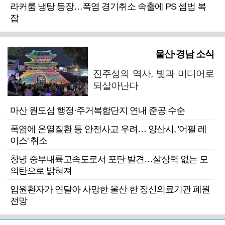
라커룸 냉탕 등장…폭염 경기취소 속출에 PS 셈법 복
잡
울산·경남 소식
진주성의 역사, 빛과 미디어로
되살아난다
마산 원도심 행정·주거복합단지 연내 준공 수순
폭염에 온열질환 등 안전사고 우려… 양산시, '어필 레
이스' 취소
창녕 중부내륙고속도로서 포탄 발견…살상력 없는 모
의탄으로 밝혀져
입원환자가 연달아 사망한 울산 한 정신의료기관 폐원
전망