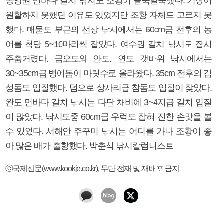
통영권 먼바다 갈치 낚시도 조황이 들쑥날쑥했다. 기상이
원활하지 못했던 이유도 있었지만 조황 자체도 고르지 못
했다. 매물도 부근의 선상 낚시에서는 60cm급 전후의 농
어를 척당 5~10마리씩 잡았다. 여수권 갈치 낚시도 잠시
주춤거렸다. 금오도와 안도, 연도 갯바위 낚시에서는
30~35cm급 벵에돔이 마릿수로 올라왔다. 35cm 전후의 감
성돔도 입질했다. 덤으로 상사리급 참돔도 입질이 잦았다.
완도 먼바다 갈치 낚시는 다단 채비에 3~4지급 갈치 입질
이 많았다. 낚시도중 60cm급 우럭도 잡혀 진한 손맛을 볼
수 있었다. 서해안 주꾸미 낚시는 어디를 가나 조황이 좋
아 많은 배가 출항했다. 박춘식 낚시칼럼니스트
ⓒ국제신문(www.kookje.co.kr), 무단 전재 및 재배포 금지