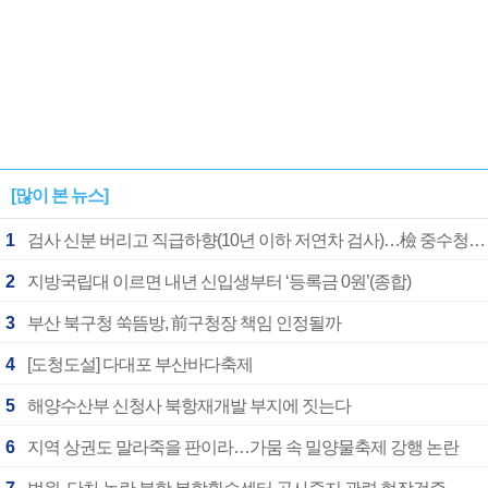
[많이 본 뉴스]
1
검사 신분 버리고 직급하향(10년 이하 저연차 검사)…檢 중수청행 기피
2
지방국립대 이르면 내년 신입생부터 ‘등록금 0원’(종합)
3
부산 북구청 쑥뜸방, 前구청장 책임 인정될까
4
[도청도설] 다대포 부산바다축제
5
해양수산부 신청사 북항재개발 부지에 짓는다
6
지역 상권도 말라죽을 판이라…가뭄 속 밀양물축제 강행 논란