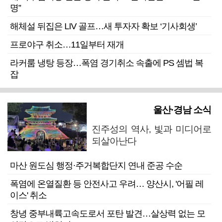
명”
해체설 뒤집은 LIV 골프…새 투자자 확보 ‘기사회생’
프로야구 취소…11일부터 재개
라커룸 냉탕 등장…폭염 경기취소 속출에 PS 셈법 복
잡
울산·경남 소식
진주성의 역사, 빛과 미디어로
되살아난다
마산 원도심 행정·주거복합단지 연내 준공 수순
폭염에 온열질환 등 안전사고 우려… 양산시, '어필 레
이스' 취소
창녕 중부내륙고속도로서 포탄 발견…살상력 없는 모