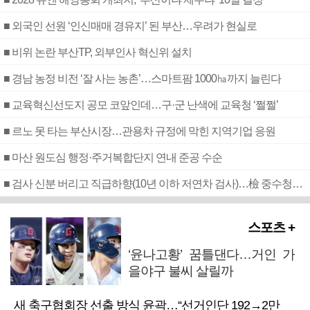
■ 외국인 선원 ‘인신매매 경유지’ 된 부산…우려가 현실로
■ 비위 논란 부산TP, 외부인사 혁신위 설치
■ 경남 농정 비전 ‘잘 사는 농촌’…스마트팜 1000㏊까지 늘린다
■ 교육혁신선도지 공모 코앞인데…구·군 난색에 교육청 ‘쩔쩔’
■ 르노 못 타는 부산시장…관용차 규정에 막힌 지역기업 응원
■ 마산 원도심 행정·주거복합단지 연내 준공 수순
■ 검사 신분 버리고 직급하향(10년 이하 저연차 검사)…檢 중수청행 기피
스포츠 +
‘윤나고황’ 꿈틀댄다…거인 가
을야구 불씨 살릴까
새 축구협회장 선출 방식 윤곽…“선거인단 192→2만