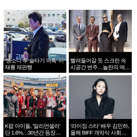
‘뺑소니 후 술타기 의혹’ 이
빨려들어갈 듯 스크린 속
재룡 재판행
시공간 변주…놀란의 메시
지는 ‘전쟁 속죄’
K팝 아이돌, '밀리언셀러'
‘라이징 스타’ 배우 김민하,
단 1.6%…30년간 등장
올해 BIFF 개막식 사회자