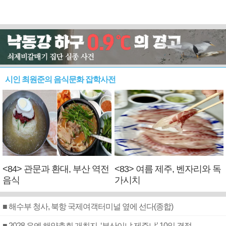
시인 최원준의 음식문화 잡학사전
<84> 관문과 환대, 부산 역전
<83> 여름 제주, 벤자리와 독
음식
가시치
■ 해수부 청사, 북항 국제여객터미널 옆에 선다(종합)
■ 2028 유엔 해양총회 개최지, ‘부산이냐 제주냐’ 10일 결정