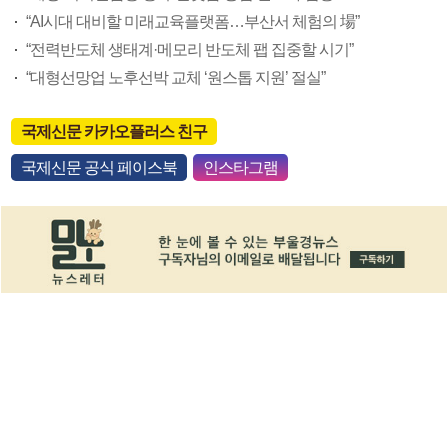
“AI시대 대비할 미래교육플랫폼…부산서 체험의 場”
“전력반도체 생태계·메모리 반도체 팹 집중할 시기”
“대형선망업 노후선박 교체 ‘원스톱 지원’ 절실”
국제신문 카카오플러스 친구
국제신문 공식 페이스북
인스타그램