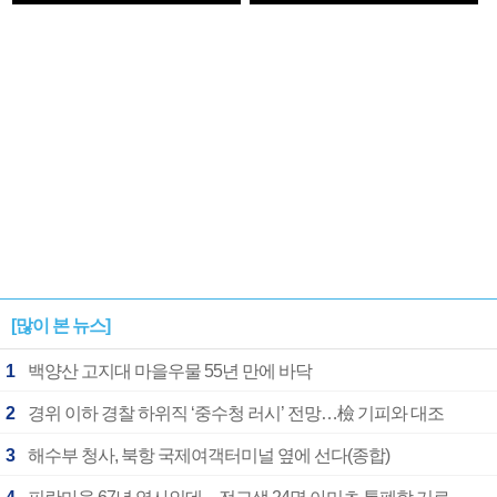
1182개팀 전수조사
확정
[많이 본 뉴스]
1
백양산 고지대 마을우물 55년 만에 바닥
2
경위 이하 경찰 하위직 ‘중수청 러시’ 전망…檢 기피와 대조
3
해수부 청사, 북항 국제여객터미널 옆에 선다(종합)