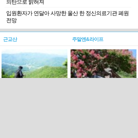
의탄으로 밝혀져
입원환자가 연달아 사망한 울산 한 정신의료기관 폐원
전망
근교산
주말엔&라이프
근교산&그너머…상주·문경
폭염보다 더 뜨거워라…100
청화산~시루봉
일을 붉게 불태울 ‘선비정신’
피었네
PC버전
엑스
페이스북
Copyright ⓒ 2015 All rights reserved by 국제신문