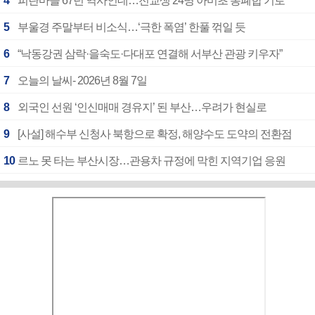
4
피란마을 67년 역사인데…전교생 24명 아미초 통폐합 기로
5
부울경 주말부터 비소식…‘극한 폭염’ 한풀 꺾일 듯
6
“낙동강권 삼락·을숙도·다대포 연결해 서부산 관광 키우자”
7
오늘의 날씨- 2026년 8월 7일
8
외국인 선원 ‘인신매매 경유지’ 된 부산…우려가 현실로
9
[사설] 해수부 신청사 북항으로 확정, 해양수도 도약의 전환점
10
르노 못 타는 부산시장…관용차 규정에 막힌 지역기업 응원