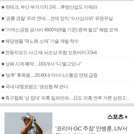
■ 핀테크, 부산 부가가치 2위…후방산업도 키워라
■ ‘공룡 경찰’ 우려 큰데…견제 장치 ‘수사심의위’ 유명무실
■ “가덕신공항 공사비 4600억(4월 기준) 증액 필요” 해법 모색
■ 해양생물 ‘역노화 소재’ 기술 개발 착수
■ 전동킥보드 사고 때 뇌손상 위험 오토바이 3.5배
■ 상폐 시계 째깍…163개사 “나 떨고있니”
■ ‘빚투’ 후폭풍…20·60대 마이너스통장 연체 급증
■ 국내 대형로펌도 ‘생성형 AI’ 쓴다
■ 축구협회 ‘성 접대’ 의혹 일파만파…日도 의혹 연루 거론 심판 2명 조사
스포츠 +
‘코리아 GC 주장’ 안병훈, LIV서