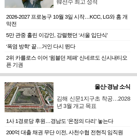
韓선수 최고 성적
2026-2027 프로농구 10월 3일 시작…KCC, LG와 홈 개
막전
5만 관중 홀린 이강인, 강렬했던 ‘서울 입단식’
‘폭염 방학’ 끝…거인 다시 뛴다
2위 카를로스 이어 ‘윔블던 제패’ 신네르도 신시내티오
픈 기권
울산·경남 소식
김해 신문1지구초 착공…2028
년 3월 개교 목표
1사 1경로당 후원…경남도 ‘온정의 다리’ 놓는다
200억 대출 채권 무단 이전, 사천수협 전현직 임직원