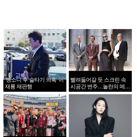
‘뺑소니 후 술타기 의혹’ 이
빨려들어갈 듯 스크린 속
재룡 재판행
시공간 변주…놀란의 메시
지는 ‘전쟁 속죄’