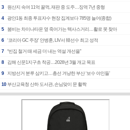
3
원산지 속여 11억 꿀꺽, 재판 중 도주…징역 7년 중형
4
광안1동 최종 투표자수 현장 집계보다 785명 늘어(종합)
5
붐비는 차이나타운 옆 죽어가는 텍사스거리…활로 못 찾아
6
‘코리아 GC 주장’ 안병훈, LIV서 韓선수 최고 성적
7
“빈집 철거 때 세금 더 내는 역설 개선을”
8
김해 신문1지구초 착공…2028년 3월 개교 목표
9
지방선거 분루 삼키고…총선 겨냥한 부산 ‘보수 야인들’
10
부산교육청 산하 도서관, 손님맞이 문 활짝