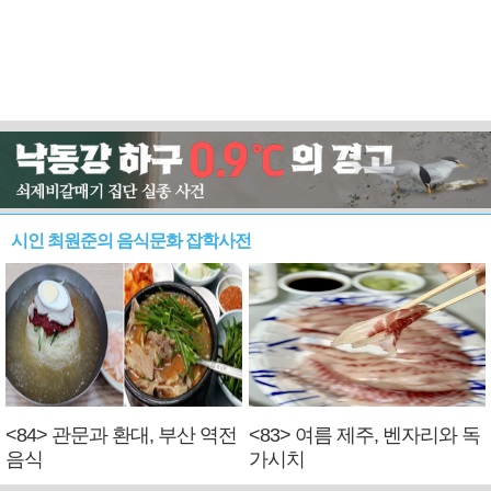
시인 최원준의 음식문화 잡학사전
<84> 관문과 환대, 부산 역전
<83> 여름 제주, 벤자리와 독
음식
가시치