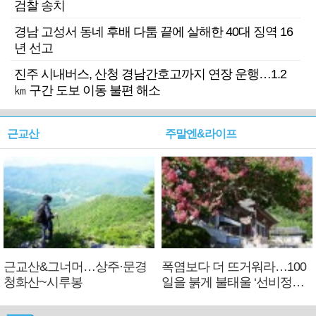
검찰 송치
경남 고성서 동네 후배 다툼 끝에 살해한 40대 징역 16
년 선고
진주 시내버스, 산청 경남간호고까지 연장 운행…1.2
㎞ 구간 도보 이동 불편 해소
근교산
주말엔&라이프
근교산&그너머…상주·문경
폭염보다 더 뜨거워라…100
청화산~시루봉
일을 붉게 불태울 ‘선비정신’
피었네