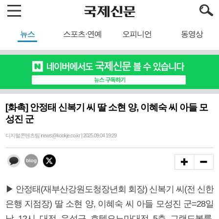
뉴스
스포츠·연예
오피니언
동영상
[화촉] 안정태 신복기 씨 딸 소현 양, 이혜숙 씨 아들 모
성진 군
디지털콘텐츠팀 inews@kookje.co.kr | 2025.09.04 19:29
▶ 안정태(재부산강원도청장년회 회장) 신복기 씨(전 신한
은행 지점장) 딸 소현 양, 이혜숙 씨 아들 모성진 군=28일
낮 12시 대전 유성구 호텔오노마대전 5층 그랜드볼룸.