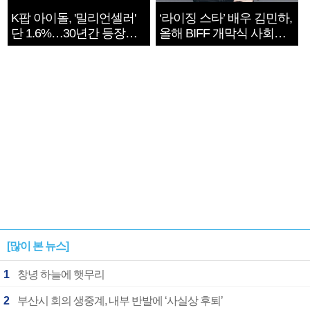
K팝 아이돌, '밀리언셀러'
‘라이징 스타’ 배우 김민하,
단 1.6%…30년간 등장
올해 BIFF 개막식 사회자
1182개팀 전수조사
확정
[많이 본 뉴스]
1
창녕 하늘에 햇무리
2
부산시 회의 생중계, 내부 반발에 ‘사실상 후퇴’