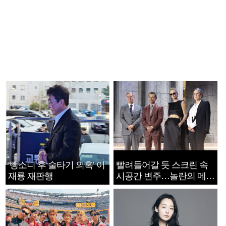
‘뺑소니 후 술타기 의혹’ 이
빨려들어갈 듯 스크린 속
재룡 재판행
시공간 변주…놀란의 메시
지는 ‘전쟁 속죄’