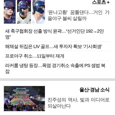
스포츠 +
‘윤나고황’ 꿈틀댄다…거인 가
을야구 불씨 살릴까
새 축구협회장 선출 방식 윤곽…“선거인단 192→2만
명”
해체설 뒤집은 LIV 골프…새 투자자 확보 ‘기사회생’
프로야구 취소…11일부터 재개
라커룸 냉탕 등장…폭염 경기취소 속출에 PS 셈법 복
잡
울산·경남 소식
진주성의 역사, 빛과 미디어로
되살아난다