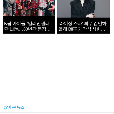
K팝 아이돌, '밀리언셀러'
‘라이징 스타’ 배우 김민하,
단 1.6%…30년간 등장
올해 BIFF 개막식 사회자
1182개팀 전수조사
확정
[많이 본 뉴스]