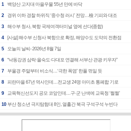
1
백양산 고지대 마을우물 55년 만에 바닥
2
경위 이하 경찰 하위직 ‘중수청 러시’ 전망…檢 기피와 대조
3
해수부 청사, 북항 국제여객터미널 옆에 선다(종합)
4
[사설] 해수부 신청사 북항으로 확정, 해양수도 도약의 전환점
5
오늘의 날씨- 2026년 8월 7일
6
“낙동강권 삼락·을숙도·다대포 연결해 서부산 관광 키우자”
7
부울경 주말부터 비소식…‘극한 폭염’ 한풀 꺾일 듯
8
피란마을 67년 역사인데…전교생 24명 아미초 통폐합 기로
9
교육혁신선도지 공모 코앞인데…구·군 난색에 교육청 ‘쩔쩔’
10
부산 청소년 극지탐험대 8인, 열흘간 북극 구석구석 누빈다