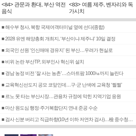
<84> 관문과 환대, 부산 역전
<83> 여름 제주, 벤자리와 독
음식
가시치
■ 해수부 청사, 북항 국제여객터미널 옆에 선다(종합)
■ 2028 유엔 해양총회 개최지, ‘부산이냐 제주냐’ 10일 결정
■ 외국인 선원 ‘인신매매 경유지’ 된 부산…우려가 현실로
■ 비위 논란 부산TP, 외부인사 혁신위 설치
■ 경남 농정 비전 ‘잘 사는 농촌’…스마트팜 1000㏊까지 늘린다
■ 교육혁신선도지 공모 코앞인데…구·군 난색에 교육청 ‘쩔쩔’
■ 르노 못 타는 부산시장…관용차 규정에 막힌 지역기업 응원
■ 마산 원도심 행정·주거복합단지 연내 준공 수순
■ 검사 신분 버리고 직급하향(10년 이하 저연차 검사)…檢 중수청행 기피