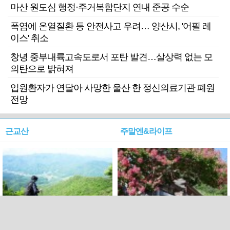
마산 원도심 행정·주거복합단지 연내 준공 수순
폭염에 온열질환 등 안전사고 우려… 양산시, '어필 레
이스' 취소
창녕 중부내륙고속도로서 포탄 발견…살상력 없는 모
의탄으로 밝혀져
입원환자가 연달아 사망한 울산 한 정신의료기관 폐원
전망
근교산
주말엔&라이프
근교산&그너머…상주·문경
폭염보다 더 뜨거워라…100