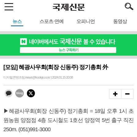
뉴스
스포츠·연예
오피니언
동영상
[모임] 혜광사우회(회장 신동주) 정기총회 外
디지털콘텐츠팀 inews@kookje.co.kr | 2024.01.15 20:08
▶혜광사우회(회장 신동주) 정기총회 = 18일 오후 1시 초
원농원 양점점 4층 도시철도 1호선 양정역 5번 출구 직진
250m. (051)991-3000