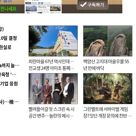
합)
10일 결정
 현실로
피란마을 67년 역사인데…
백양산 고지대 마을우물 55
■ 경남 농정 비전 ‘잘 사는 농촌’…스마트팜 1000㏊까지 늘린다
전교생 24명 아미초 통폐합
년 만에 바닥
■ 교육혁신선도지 공모 코앞인데…구·군 난색에 교육청 ‘쩔쩔’
기로
역기업 응원
■ 검사 신분 버리고 직급하향(10년 이하 저연차 검사)…檢 중수청행 기피
빨려들어갈 듯 스크린 속 시
그린벨트에 서바이벌 게임
공간 변주…놀란의 메시지
장? 잇단 개장 문의에 찬반 논
는 ‘전쟁 속죄’
쟁