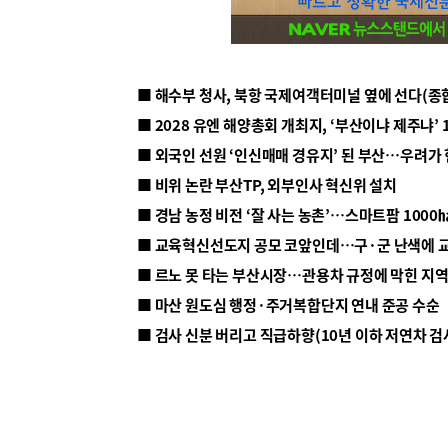
■ 해수부 청사, 북항 국제여객터미널 옆에 선다(종
■ 2028 유엔 해양총회 개최지, ‘부산이냐 제주냐’ 
■ 외국인 선원 ‘인신매매 경유지’ 된 부산…우려가
■ 비위 논란 부산TP, 외부인사 혁신위 설치
■ 르노 못 타는 부산시장…관용차 규정에 막힌 지
■ 마산 원도심 행정·주거복합단지 연내 준공 수순