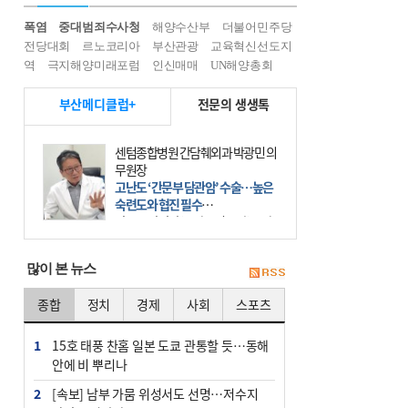
폭염
중대범죄수사청
해양수산부
더불어민주당
전당대회
르노코리아
부산관광
교육혁신선도지
역
극지해양미래포럼
인신매매
UN해양총회
부산메디클럽+
전문의 생생톡
센텀종합병원 간담췌외과 박광민 의
무원장
고난도 ‘간문부 담관암’ 수술…높은
숙련도와 협진 필수
간문부 담관암(클라츠킨 종양)은 좌
우 간에서 나오는, 담관(담즙 배출 경
로)이 합쳐지는 부위인 ‘간문부(肝門
많이 본 뉴스
部)’에 생기는 악성 종양이다. 간동맥
문맥 림프절 담
종합
정치
경제
사회
스포츠
1
15호 태풍 찬홈 일본 도쿄 관통할 듯…동해
안에 비 뿌리나
2
[속보] 남부 가뭄 위성서도 선명…저수지