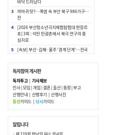
바닥 드러났다
3
까마귀 탓?…폭염 속 부산 북구 986가구 정
전
4
[2026 부산청소년극지체험탐험대 현장르
포] 3회 : 석탄 탄광촌에서 북극 연구의 중
심지로
5
[속보] 부산·김해·울주 ‘경계 단계’…전국
48개 시군 가뭄
6
부산·울산·경남 폭염 속 소나기·비…무더
독자참여 게시판
위는 지속
독자투고
|
기사제보
7
‘혐오표현’ 쓰면 지방공무원 최대 파면까지
인사
|
모임
|
개업
|
결혼
|
출산
|
동정
|
부고
중징계
산행안내
|
산행후기
|
산행사진
8
이임생, 홍명보 선임 독단적 결정 아냐…면
등산
가이드
|
낚시
가이드
담 메모 제출
9
부산 해운대구 아파트 14층서 불…실외기
과열 추정
알립니다
10
경찰가족 관련 사건 45건…그동안 파악조
· 제 219회 한낮의 유U; 콘서트