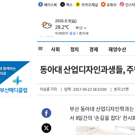
페이스북
엑스
카카오채널
유튜브
인스
사회
정치
경제
해양수산
동아대 산업디자인과생들, 주
이승륜 기자
| 입력 : 2017-06-22 18:53:00
| 본지 27면
부산 동아대 산업디자인학과는 
서 8일간의 '손길을 잡다' 전시