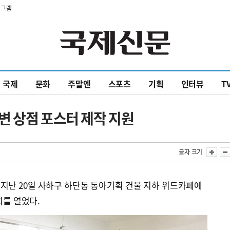
타그램
국제
문화
주말엔
스포츠
기획
인터뷰
T
변 상점 포스터 제작 지원
글자 크기
지난 20일 사하구 하단동 동아기획 건물 지하 위드카페에
회를 열었다.