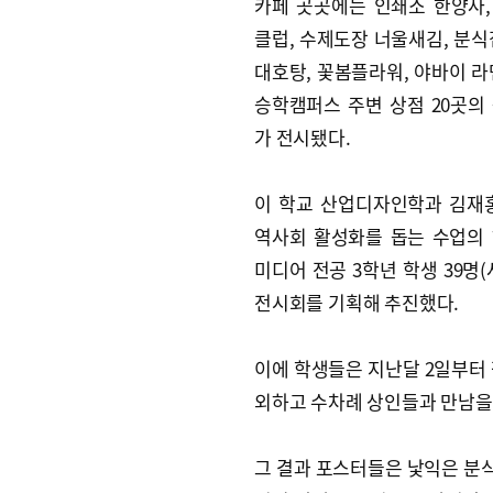
카페 곳곳에는 인쇄소 한양사
클럽, 수제도장 너울새김, 분식
대호탕, 꽃봄플라워, 야바이 라
승학캠퍼스 주변 상점 20곳의
가 전시됐다.
이 학교 산업디자인학과 김재
역사회 활성화를 돕는 수업의
미디어 전공 3학년 학생 39명(
전시회를 기획해 추진했다.
이에 학생들은 지난달 2일부터 펍
외하고 수차례 상인들과 만남을
그 결과 포스터들은 낯익은 분식