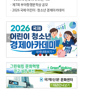
차 안해
· 제7회 부마항쟁문학상 공모
· 2026 국제 어린이·청소년 경제아카데미