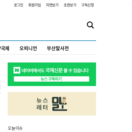
2
로그인
회원가입
지면보기
초판보기
구독신청
V국제
오피니언
부산말사전
오늘
이슈