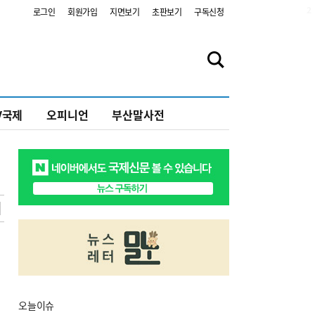
2
로그인
회원가입
지면보기
초판보기
구독신청
V국제
오피니언
부산말사전
오늘
이슈