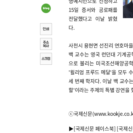
명예시민으로 선정하고
15일 증서와 공로패를
전달했다고 이날 밝혔
다.
사천시 용현면 선진리 연호마
백 교수는 영국 런던대 기계
으로 불리는 미국조선해양공학
'윌리엄 프루드 메달'을 모두 
세 번째 학자다. 이날 백 교수
할'이라는 주제의 특별 강연을 
ⓒ국제신문(www.kookje.co.
▶
[국제신문 페이스북]
[국제신