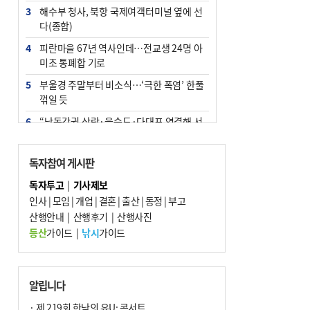
3
해수부 청사, 북항 국제여객터미널 옆에 선
다(종합)
4
피란마을 67년 역사인데…전교생 24명 아
미초 통폐합 기로
5
부울경 주말부터 비소식…‘극한 폭염’ 한풀
꺾일 듯
6
“낙동강권 삼락·을숙도·다대포 연결해 서
부산 관광 키우자”
7
오늘의 날씨- 2026년 8월 7일
독자참여 게시판
8
외국인 선원 ‘인신매매 경유지’ 된 부산…
독자투고
|
기사제보
우려가 현실로
인사
|
모임
|
개업
|
결혼
|
출산
|
동정
|
부고
9
산행안내
[사설] 해수부 신청사 북항으로 확정, 해양
|
산행후기
|
산행사진
수도 도약의 전환점
등산
가이드
|
낚시
가이드
10
르노 못 타는 부산시장…관용차 규정에 막
힌 지역기업 응원
알립니다
· 제 219회 한낮의 유U; 콘서트