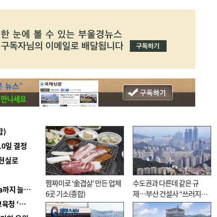
합)
10일 결정
 현실로
짬짜미로 ‘金겹살’ 만든 업체
수도권과 다른데 같은 규
■ 경남 농정 비전 ‘잘 사는 농촌’…스마트팜 1000㏊까지 늘린다
6곳 기소(종합)
제…부산 건설사 “쓰러지기
■ 교육혁신선도지 공모 코앞인데…구·군 난색에 교육청 ‘쩔쩔’
직전”