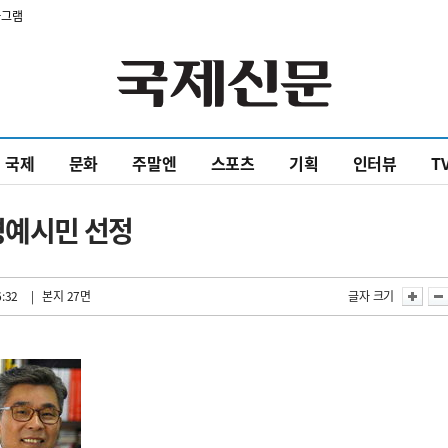
타그램
국제
문화
주말엔
스포츠
기획
인터뷰
T
명예시민 선정
6:32
| 본지 27면
글자 크기