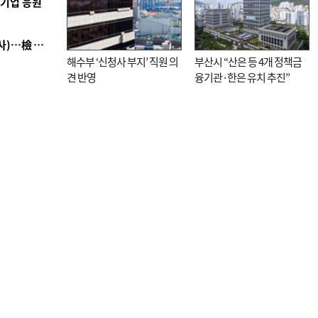
역기업 응원
■ 검사 신분 버리고 직급하향(10년 이하 저연차 검사)…檢 중수청행 기피
해수부 ‘신청사 부지’ 직원 의
부산시 “산은 등 4개 정책금
견 반영
융기관·한은 유치 추진”