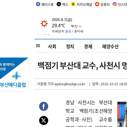
페이스북
엑스
카카오채널
유튜브
인스
사회
정치
경제
해양수산
백점기 부산대 교수, 사천시 
이완용 기자
wylee@kookje.co.kr
| 입력 : 2015-10-15 18:5
경남 사천시는 부산대
학교 백점기(조선해양
공학과·사진) 교수를