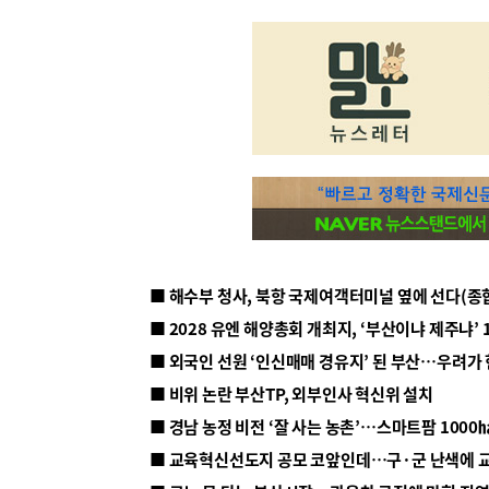
■ 해수부 청사, 북항 국제여객터미널 옆에 선다(종
■ 2028 유엔 해양총회 개최지, ‘부산이냐 제주냐’ 
■ 외국인 선원 ‘인신매매 경유지’ 된 부산…우려가
■ 비위 논란 부산TP, 외부인사 혁신위 설치