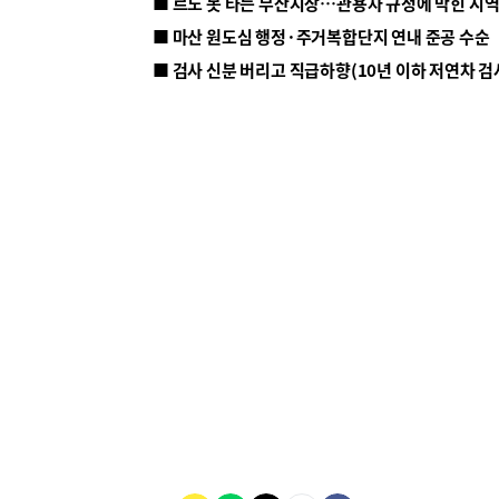
■ 르노 못 타는 부산시장…관용차 규정에 막힌 지
■ 마산 원도심 행정·주거복합단지 연내 준공 수순