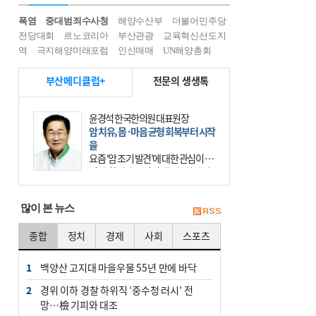
폭염
중대범죄수사청
해양수산부
더불어민주당
전당대회
르노코리아
부산관광
교육혁신선도지
역
극지해양미래포럼
인신매매
UN해양총회
부산메디클럽+
전문의 생생톡
윤경석 한국한의원 대표원장
암 치유, 몸·마음 균형 회복부터 시작
을
요즘 ‘암 조기 발견’에 대한 관심이 커
진다. 하지만 그 이면에는 놓치기 쉬
운 함정이 하나 있다. 바로 성급한 치
료이다. 최근 70대 여성 환자가 위암
많이 본 뉴스
초기 진단
종합
정치
경제
사회
스포츠
1
백양산 고지대 마을우물 55년 만에 바닥
2
경위 이하 경찰 하위직 ‘중수청 러시’ 전
망…檢 기피와 대조