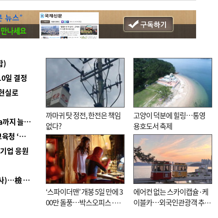
합)
10일 결정
 현실로
까마귀 탓 정전, 한전은 책임
고양이 덕분에 힐링…통영
■ 경남 농정 비전 ‘잘 사는 농촌’…스마트팜 1000㏊까지 늘린다
없다?
용호도서 축제
■ 교육혁신선도지 공모 코앞인데…구·군 난색에 교육청 ‘쩔쩔’
역기업 응원
■ 검사 신분 버리고 직급하향(10년 이하 저연차 검사)…檢 중수청행 기피
‘스파이더맨’ 개봉 5일 만에 3
에어컨 없는 스카이캡슐·케
00만 돌풍…박스오피스·예
이블카…외국인관광객 추억
매율 동시 1위
대신 고역 될라