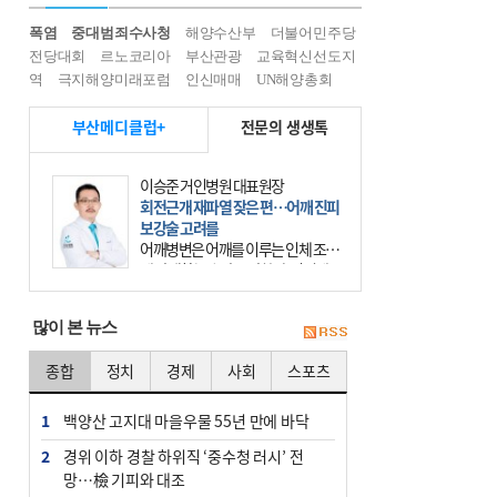
폭염
중대범죄수사청
해양수산부
더불어민주당
전당대회
르노코리아
부산관광
교육혁신선도지
역
극지해양미래포럼
인신매매
UN해양총회
부산메디클럽+
전문의 생생톡
이승준 거인병원 대표원장
회전근개 재파열 잦은 편…어깨 진피
보강술 고려를
어깨병변은 어깨를 이루는 인체 조직
에 발생하는 손상을 말한다. 여기에
는 오십견과 회전근개 증후군, 어깨
의 석회성 힘줄염 등이 있다. 국민건
많이 본 뉴스
강보험에 의하면 어깨병변
종합
정치
경제
사회
스포츠
1
백양산 고지대 마을우물 55년 만에 바닥
2
경위 이하 경찰 하위직 ‘중수청 러시’ 전
망…檢 기피와 대조