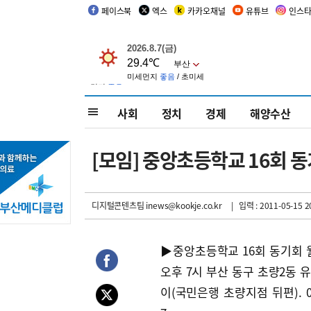
페이스북
엑스
카카오채널
유튜브
인스
사회
정치
경제
해양수산
[모임] 중앙초등학교 16회 
디지털콘텐츠팀 inews@kookje.co.kr
| 입력 : 2011-05-15 2
▶중앙초등학교 16회 동기회 
오후 7시 부산 동구 초량2동 
이(국민은행 초량지점 뒤편). 011