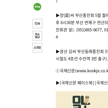
7
▶양(梁)씨 부산종친회 5월 월례
후 6시30분 부산 연제구 연산5
친회관 앞). (051)865-6677, 01
4
▶광산 김씨 부산동래종친회 5월
시철도 4호선 수안역 1번 출구). 0
ⓒ국제신문(www.kookje.co.
▶
[국제신문 페이스북]
[국제신