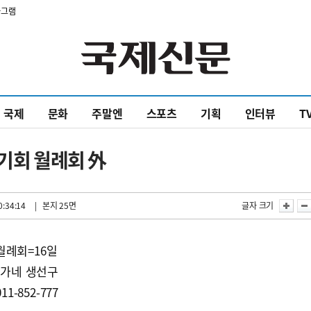
타그램
국제
문화
주말엔
스포츠
기획
인터뷰
T
동기회 월례회 外
0:34:14
| 본지 25면
글자 크기
월례회=16일
유가네 생선구
-852-777