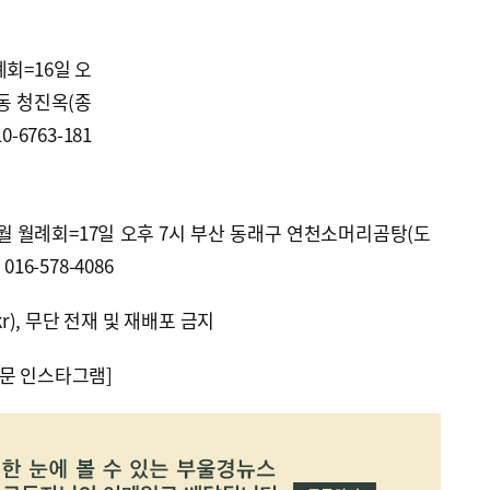
회=16일 오
동 청진옥(종
0-6763-181
 월례회=17일 오후 7시 부산 동래구 연천소머리곰탕(도
16-578-4086
kr), 무단 전재 및 재배포 금지
문 인스타그램]