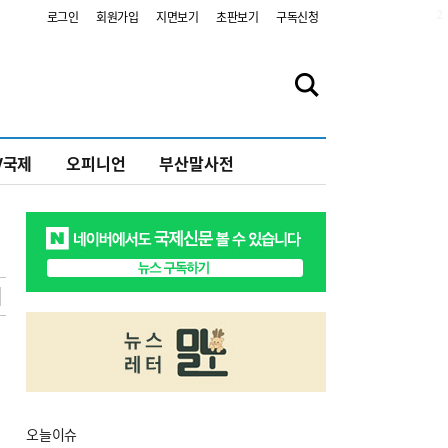
2
로그인
회원가입
지면보기
초판보기
구독신청
V국제
오피니언
부산말사전
오늘
이슈