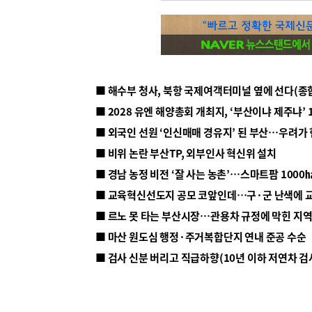
■ 해수부 청사, 북항 국제여객터미널 옆에 선다(종
■ 2028 유엔 해양총회 개최지, ‘부산이냐 제주냐’ 
■ 외국인 선원 ‘인신매매 경유지’ 된 부산…우려가
■ 비위 논란 부산TP, 외부인사 혁신위 설치
■ 르노 못 타는 부산시장…관용차 규정에 막힌 지
■ 마산 원도심 행정·주거복합단지 연내 준공 수순