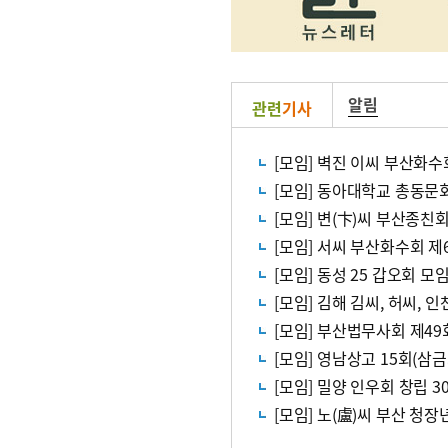
알림
관련
기사
[모임] 벽진 이씨 부산화수
[모임] 동아대학교 총동문
[모임] 변(卞)씨 부산종친
[모임] 서씨 부산화수회 제
[모임] 동성 25 갑오회 모
[모임] 김해 김씨, 허씨, 
[모임] 부산법무사회 제4
[모임] 영남상고 15회(삼금
[모임] 밀양 인우회 창립 
[모임] 노(盧)씨 부산 청장