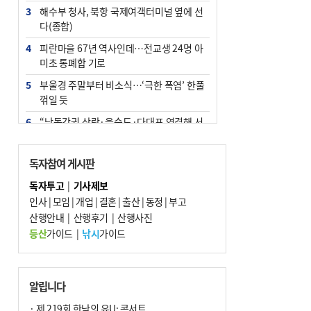
3
해수부 청사, 북항 국제여객터미널 옆에 선
다(종합)
4
피란마을 67년 역사인데…전교생 24명 아
미초 통폐합 기로
5
부울경 주말부터 비소식…‘극한 폭염’ 한풀
꺾일 듯
6
“낙동강권 삼락·을숙도·다대포 연결해 서
부산 관광 키우자”
7
오늘의 날씨- 2026년 8월 7일
독자참여 게시판
8
외국인 선원 ‘인신매매 경유지’ 된 부산…
독자투고
|
기사제보
우려가 현실로
인사
|
모임
|
개업
|
결혼
|
출산
|
동정
|
부고
9
산행안내
[사설] 해수부 신청사 북항으로 확정, 해양
|
산행후기
|
산행사진
수도 도약의 전환점
등산
가이드
|
낚시
가이드
10
르노 못 타는 부산시장…관용차 규정에 막
힌 지역기업 응원
알립니다
· 제 219회 한낮의 유U; 콘서트