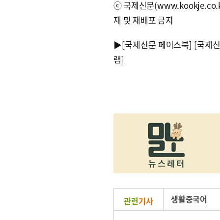
ⓒ국제신문(www.kookje.co.
재 및 재배포 금지
▶
[국제신문 페이스북]
[국제
램]
생활중국어
관련
기사