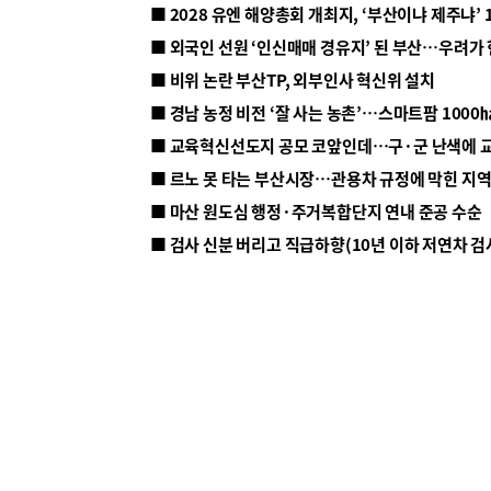
■ 2028 유엔 해양총회 개최지, ‘부산이냐 제주냐’ 
■ 외국인 선원 ‘인신매매 경유지’ 된 부산…우려가
■ 비위 논란 부산TP, 외부인사 혁신위 설치
■ 르노 못 타는 부산시장…관용차 규정에 막힌 지
■ 마산 원도심 행정·주거복합단지 연내 준공 수순