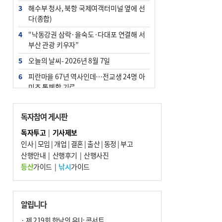
3
해수부 청사, 북항 국제여객터미널 옆에 선
다(종합)
4
“낙동강권 삼락·을숙도·다대포 연결해 서
부산 관광 키우자”
5
오늘의 날씨- 2026년 8월 7일
6
피란마을 67년 역사인데…전교생 24명 아
미초 통폐합 기로
7
부울경 주말부터 비소식…‘극한 폭염’ 한풀
꺾일 듯
독자참여 게시판
8
[사설] 해수부 신청사 북항으로 확정, 해양
독자투고
|
기사제보
수도 도약의 전환점
인사
|
모임
|
개업
|
결혼
|
출산
|
동정
|
부고
9
산행안내
외국인 선원 ‘인신매매 경유지’ 된 부산…
|
산행후기
|
산행사진
우려가 현실로
등산
가이드
|
낚시
가이드
10
르노 못 타는 부산시장…관용차 규정에 막
힌 지역기업 응원
알립니다
· 제 219회 한낮의 유U; 콘서트