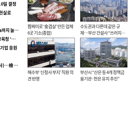
10일 결정
 현실로
짬짜미로 ‘金겹살’ 만든 업체
수도권과 다른데 같은 규
■ 경남 농정 비전 ‘잘 사는 농촌’…스마트팜 1000㏊까지 늘린다
6곳 기소(종합)
제…부산 건설사 “쓰러지기
■ 교육혁신선도지 공모 코앞인데…구·군 난색에 교육청 ‘쩔쩔’
직전”
역기업 응원
■ 검사 신분 버리고 직급하향(10년 이하 저연차 검사)…檢 중수청행 기피
해수부 ‘신청사 부지’ 직원 의
부산시 “산은 등 4개 정책금
견 반영
융기관·한은 유치 추진”