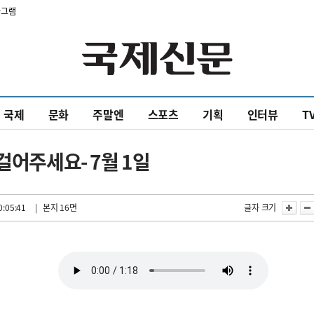
타그램
국제
문화
주말엔
스포츠
기획
인터뷰
T
걸어주세요- 7월 1일
0:05:41
| 본지 16면
글자 크기