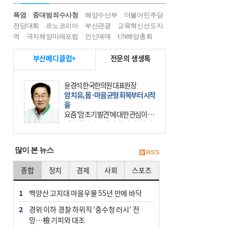
폭염
중대범죄수사청
해양수산부
더불어민주당
전당대회
르노코리아
부산관광
교육혁신선도지
역
극지해양미래포럼
인신매매
UN해양총회
부산메디클럽+
전문의 생생톡
윤경석 한국한의원 대표원장
암 치유, 몸·마음 균형 회복부터 시작
을
요즘 ‘암 조기 발견’에 대한 관심이 커
진다. 하지만 그 이면에는 놓치기 쉬
운 함정이 하나 있다. 바로 성급한 치
료이다. 최근 70대 여성 환자가 위암
많이 본 뉴스
초기 진단
종합
정치
경제
사회
스포츠
1
백양산 고지대 마을우물 55년 만에 바닥
2
경위 이하 경찰 하위직 ‘중수청 러시’ 전
망…檢 기피와 대조