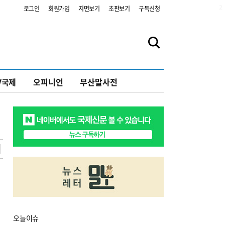
2
로그인
회원가입
지면보기
초판보기
구독신청
V국제
오피니언
부산말사전
오늘
이슈