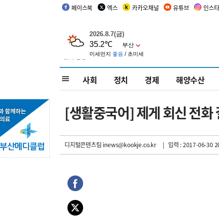
페이스북
엑스
카카오채널
유튜브
인스
사회
정치
경제
해양수산
[생활중국어] 제게 회신 전화 
디지털콘텐츠팀 inews@kookje.co.kr
| 입력 : 2017-06-30 2