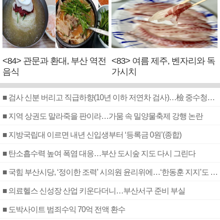
<84> 관문과 환대, 부산 역전
<83> 여름 제주, 벤자리와 독
음식
가시치
■ 검사 신분 버리고 직급하향(10년 이하 저연차 검사)…檢 중수청행 기피
■ 지역 상권도 말라죽을 판이라…가뭄 속 밀양물축제 강행 논란
■ 지방국립대 이르면 내년 신입생부터 ‘등록금 0원’(종합)
■ 탄소흡수력 높여 폭염 대응…부산 도시숲 지도 다시 그린다
■ 국힘 부산시당, ‘정이한 조력’ 시의원 윤리위에…‘한동훈 지지’도 신고접수
■ 의료헬스 신성장 산업 키운다더니…부산서구 준비 부실
■ 도박사이트 범죄수익 70억 전액 환수