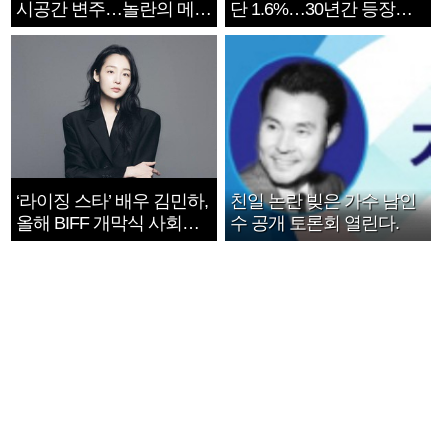
시공간 변주…놀란의 메시
단 1.6%…30년간 등장
지는 ‘전쟁 속죄’
1182개팀 전수조사
‘라이징 스타’ 배우 김민하,
친일 논란 빚은 가수 남인
올해 BIFF 개막식 사회자
수 공개 토론회 열린다.
확정