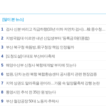
[많이 본 뉴스]
1
검사 신분 버리고 직급하향(10년 이하 저연차 검사)…檢 중수청행 기피
2
지방국립대 이르면 내년 신입생부터 ‘등록금 0원’(종합)
3
부산 북구청 쑥뜸방, 前구청장 책임 인정될까
4
[도청도설] 다대포 부산바다축제
5
해양수산부 신청사 북항재개발 부지에 짓는다
6
법원, 단차 논란 북항 복합환승센터 공사중지 관련 현장검증
7
지역 상권도 말라죽을 판이라…가뭄 속 밀양물축제 강행 논란
8
통영시민 추석 전 35만 원 받는다
9
부산 철강공장 50대 노동자 추락사