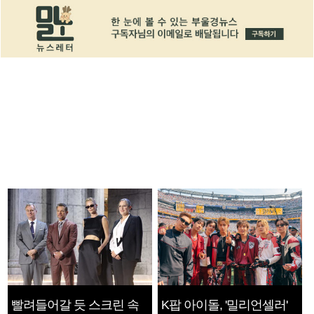
빨려들어갈 듯 스크린 속
K팝 아이돌, '밀리언셀러'