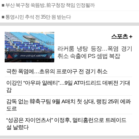
■ 부산 북구청 쑥뜸방, 前구청장 책임 인정될까
■ 통영시민 추석 전 35만 원 받는다
스포츠 +
라커룸 냉탕 등장…폭염 경기
취소 속출에 PS 셈법 복잡
극한 폭염에…초유의 프로야구 전 경기 취소
이강인 “아우파 알레티”…9일 AT마드리드 데뷔전 기대
감
감독 없는 韓축구팀 9월 A매치 첫 상대, 랭킹 25위 에콰
도르
“성공은 자이언츠서” 이정후, 멀티홈런으로 트레이드
설 날렸다