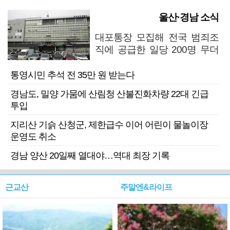
울산·경남 소식
대포통장 모집해 전국 범죄조
직에 공급한 일당 200명 무더
기 검거
통영시민 추석 전 35만 원 받는다
경남도, 밀양 가뭄에 산림청 산불진화차량 22대 긴급
투입
지리산 기슭 산청군, 제한급수 이어 어린이 물놀이장
운영도 취소
경남 양산 20일째 열대야…역대 최장 기록
근교산
주말엔&라이프