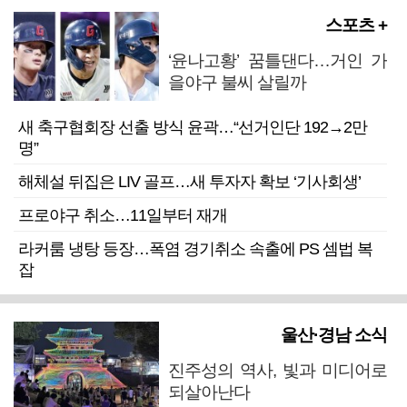
스포츠 +
‘윤나고황’ 꿈틀댄다…거인 가
을야구 불씨 살릴까
새 축구협회장 선출 방식 윤곽…“선거인단 192→2만
명”
해체설 뒤집은 LIV 골프…새 투자자 확보 ‘기사회생’
프로야구 취소…11일부터 재개
라커룸 냉탕 등장…폭염 경기취소 속출에 PS 셈법 복
잡
울산·경남 소식
진주성의 역사, 빛과 미디어로
되살아난다