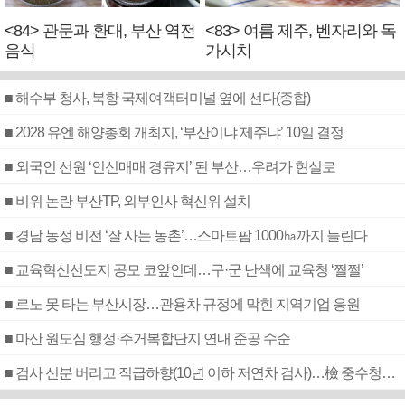
<84> 관문과 환대, 부산 역전
<83> 여름 제주, 벤자리와 독
음식
가시치
■ 해수부 청사, 북항 국제여객터미널 옆에 선다(종합)
■ 2028 유엔 해양총회 개최지, ‘부산이냐 제주냐’ 10일 결정
■ 외국인 선원 ‘인신매매 경유지’ 된 부산…우려가 현실로
■ 비위 논란 부산TP, 외부인사 혁신위 설치
■ 경남 농정 비전 ‘잘 사는 농촌’…스마트팜 1000㏊까지 늘린다
■ 교육혁신선도지 공모 코앞인데…구·군 난색에 교육청 ‘쩔쩔’
■ 르노 못 타는 부산시장…관용차 규정에 막힌 지역기업 응원
■ 마산 원도심 행정·주거복합단지 연내 준공 수순
■ 검사 신분 버리고 직급하향(10년 이하 저연차 검사)…檢 중수청행 기피