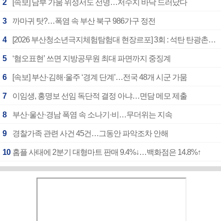
2
[속보] 남부 가뭄 위성서도 선명…저수지 바닥 드러났다
3
까마귀 탓?…폭염 속 부산 북구 986가구 정전
4
[2026 부산청소년극지체험탐험대 현장르포] 3회 : 석탄 탄광촌에서 북극 연구의 중심지로
5
‘혐오표현’ 쓰면 지방공무원 최대 파면까지 중징계
6
[속보] 부산·김해·울주 ‘경계 단계’…전국 48개 시군 가뭄
7
이임생, 홍명보 선임 독단적 결정 아냐…면담 메모 제출
8
부산·울산·경남 폭염 속 소나기·비…무더위는 지속
9
경찰가족 관련 사건 45건…그동안 파악조차 안해
10
홈플 사태에 2분기 대형마트 판매 9.4%↓…백화점은 14.8%↑