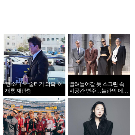
‘뺑소니 후 술타기 의혹’ 이
빨려들어갈 듯 스크린 속
재룡 재판행
시공간 변주…놀란의 메시
지는 ‘전쟁 속죄’