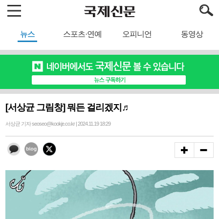
뉴스
스포츠·연예
오피니언
동영상
[서상균 그림창] 뭐든 걸리겠지♬
서상균 기자 seoseo@kookje.co.kr | 2024.11.19 18:29