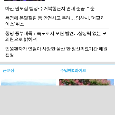
마산 원도심 행정·주거복합단지 연내 준공 수순
폭염에 온열질환 등 안전사고 우려… 양산시, '어필 레
이스' 취소
창녕 중부내륙고속도로서 포탄 발견…살상력 없는 모
의탄으로 밝혀져
입원환자가 연달아 사망한 울산 한 정신의료기관 폐원
전망
근교산
주말엔&라이프