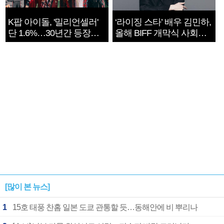
K팝 아이돌, '밀리언셀러'
‘라이징 스타’ 배우 김민하,
단 1.6%…30년간 등장
올해 BIFF 개막식 사회자
1182개팀 전수조사
확정
[많이 본 뉴스]
1
15호 태풍 찬홈 일본 도쿄 관통할 듯…동해안에 비 뿌리나