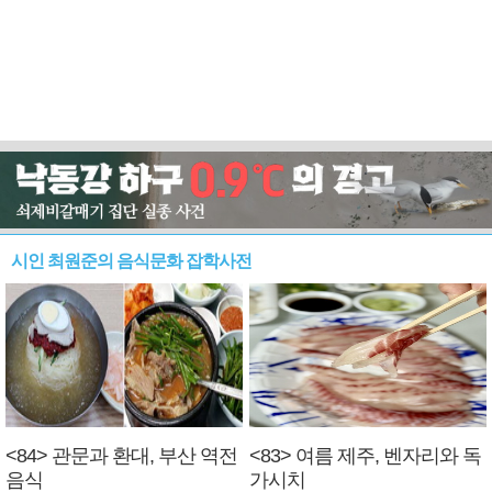
시인 최원준의 음식문화 잡학사전
<84> 관문과 환대, 부산 역전
<83> 여름 제주, 벤자리와 독
음식
가시치