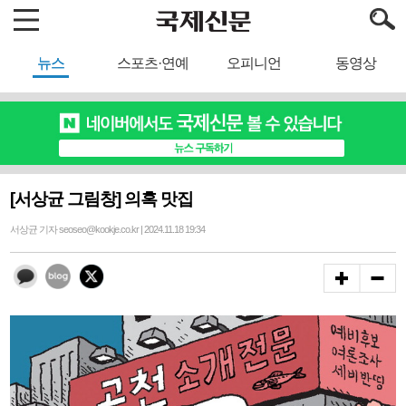
뉴스
스포츠·연예
오피니언
동영상
[서상균 그림창] 의혹 맛집
서상균 기자 seoseo@kookje.co.kr | 2024.11.18 19:34