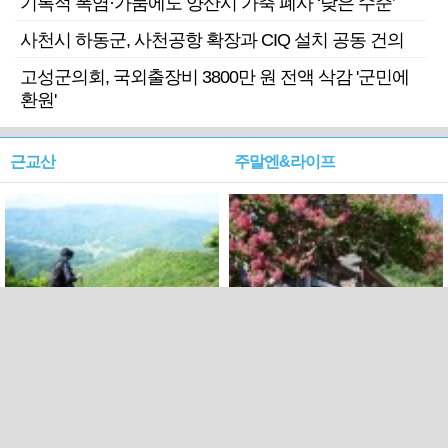
기록적 폭염·가뭄에도 양산시 가축 폐사 ‘낮은 수준’
사천시 하동군, 사천공항 확장과 CIQ 설치 공동 건의
고성군의회, 국외출장비 3800만 원 전액 삭감 '군민에
환원'
근교산
주말엔&라이프
근교산&그너머…상주·문경
폭염보다 더 뜨거워라…100
청화산~시루봉
일을 붉게 불태울 ‘선비정신’
피었네