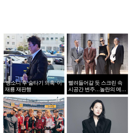
‘뺑소니 후 술타기 의혹’ 이
빨려들어갈 듯 스크린 속
재룡 재판행
시공간 변주…놀란의 메시
지는 ‘전쟁 속죄’