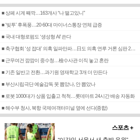
■ 상폐 시계 째깍…163개사 “나 떨고있니”
■ ‘빚투’ 후폭풍…20·60대 마이너스통장 연체 급증
■ 국내 대형로펌도 ‘생성형 AI’ 쓴다
■ 축구협회 ‘성 접대’ 의혹 일파만파…日도 의혹 연루 거론 심판 2명 조사
■ 근무여건 깜깜이 중수청…檢수사관 이직 놓고 혼란
■ 기존 일반고 전환…과기원 영재학교 3개 더 만든다
■ 부산시립극단 예술감독 못 뽑았나, 안 뽑았나
■ 로봇 1000대가 상품 입출고 척척…롯데마트 24시간 배송 자동화
■ 해수부 청사, 북항 국제여객터미널 옆에 선다(종합)
스포츠 +
“이강인 서울서 새 출발 응원”