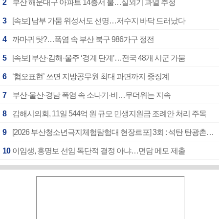
2
부산 해운대구 아파트 14층서 불…실외기 과열 추정
3
[속보] 남부 가뭄 위성서도 선명…저수지 바닥 드러났다
4
까마귀 탓?…폭염 속 부산 북구 986가구 정전
5
[속보] 부산·김해·울주 ‘경계 단계’…전국 48개 시군 가뭄
6
‘혐오표현’ 쓰면 지방공무원 최대 파면까지 중징계
7
부산·울산·경남 폭염 속 소나기·비…무더위는 지속
8
김해시의회, 11일 544억 원 규모 민생지원금 조례안 처리 주목
9
[2026 부산청소년극지체험탐험대 현장르포] 3회 : 석탄 탄광촌에서 북극 연구의 중심지로
10
이임생, 홍명보 선임 독단적 결정 아냐…면담 메모 제출