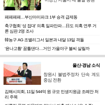
패패패패…부산아이파크 1부 승격 급제동
축구협회 ‘성 접대’ 의혹 일파만파…日도 의혹 연루 거
론 심판 2명 조사
韓농구 AG 조별리그서 일본과 내달 13일 격돌
‘윤나고황’ 꿈틀댄다…거인 가을야구 불씨 살릴까
울산·경남 소식
창원시 불법주정차 단속 계도
중심 전환
김해시의회, 11일 544억 원 규모 민생지원금 조례안 처
리 주목