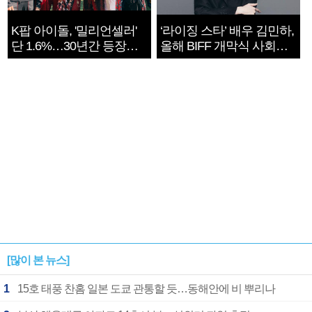
K팝 아이돌, '밀리언셀러'
‘라이징 스타’ 배우 김민하,
단 1.6%…30년간 등장
올해 BIFF 개막식 사회자
1182개팀 전수조사
확정
[많이 본 뉴스]
1
15호 태풍 찬홈 일본 도쿄 관통할 듯…동해안에 비 뿌리나