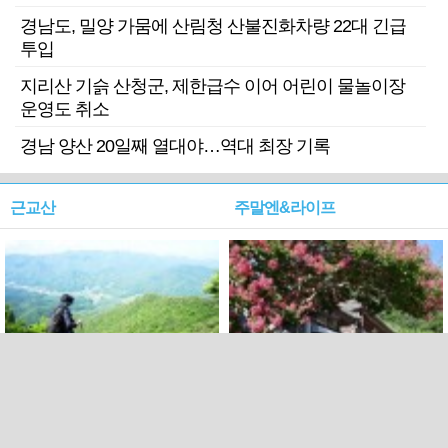
경남도, 밀양 가뭄에 산림청 산불진화차량 22대 긴급
투입
지리산 기슭 산청군, 제한급수 이어 어린이 물놀이장
운영도 취소
경남 양산 20일째 열대야…역대 최장 기록
근교산
주말엔&라이프
근교산&그너머…상주·문경
폭염보다 더 뜨거워라…100
청화산~시루봉
일을 붉게 불태울 ‘선비정신’
피었네