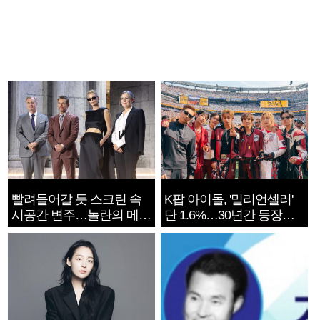
빨려들어갈 듯 스크린 속
K팝 아이돌, '밀리언셀러'
시공간 변주…놀란의 메시
단 1.6%…30년간 등장
지는 ‘전쟁 속죄’
1182개팀 전수조사