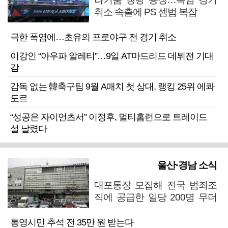
취소 속출에 PS 셈법 복잡
극한 폭염에…초유의 프로야구 전 경기 취소
이강인 “아우파 알레티”…9일 AT마드리드 데뷔전 기대
감
감독 없는 韓축구팀 9월 A매치 첫 상대, 랭킹 25위 에콰
도르
“성공은 자이언츠서” 이정후, 멀티홈런으로 트레이드
설 날렸다
울산·경남 소식
대포통장 모집해 전국 범죄조
직에 공급한 일당 200명 무더
기 검거
통영시민 추석 전 35만 원 받는다