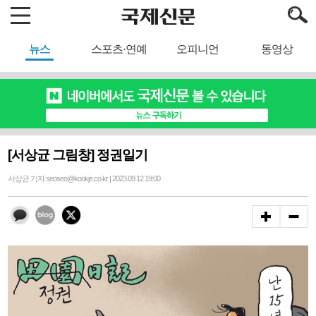
뉴스
스포츠·연예
오피니언
동영상
[서상균 그림창] 정권일기
서상균 기자 seoseo@kookje.co.kr | 2023.09.12 19:00