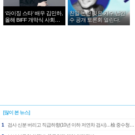
‘라이징 스타’ 배우 김민하,
친일 논란 빚은 가수 남인
올해 BIFF 개막식 사회자
수 공개 토론회 열린다.
확정
[많이 본 뉴스]
1
검사 신분 버리고 직급하향(10년 이하 저연차 검사)…檢 중수청행 기피