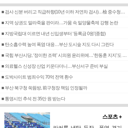
■ 검사 신분 버리고 직급하향(10년 이하 저연차 검사)…檢 중수청행 기피
■ 지역 상권도 말라죽을 판이라…가뭄 속 밀양물축제 강행 논란
■ 지방국립대 이르면 내년 신입생부터 ‘등록금 0원’(종합)
■ 탄소흡수력 높여 폭염 대응…부산 도시숲 지도 다시 그린다
■ 국힘 부산시당, ‘정이한 조력’ 시의원 윤리위에…‘한동훈 지지’도 신고접수
■ 의료헬스 신성장 산업 키운다더니…부산서구 준비 부실
■ 도박사이트 범죄수익 70억 전액 환수
■ 부산 북구청 쑥뜸방, 前구청장 책임 인정될까
■ 통영시민 추석 전 35만 원 받는다
스포츠 +
라커룸 냉탕 등장…폭염 경기