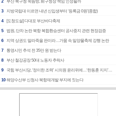
2
부산 북구청 쑥뜸방, 前구청장 책임 인정될까
3
지방국립대 이르면 내년 신입생부터 ‘등록금 0원’(종합)
4
[도청도설] 다대포 부산바다축제
5
법원, 단차 논란 북항 복합환승센터 공사중지 관련 현장검증
6
지역 상권도 말라죽을 판이라…가뭄 속 밀양물축제 강행 논란
7
통영시민 추석 전 35만 원 받는다
8
부산 철강공장 50대 노동자 추락사
9
국힘 부산시당, ‘정이한 조력’ 시의원 윤리위에…‘한동훈 지지’도 신고접수
10
해양수산부 신청사 북항재개발 부지에 짓는다