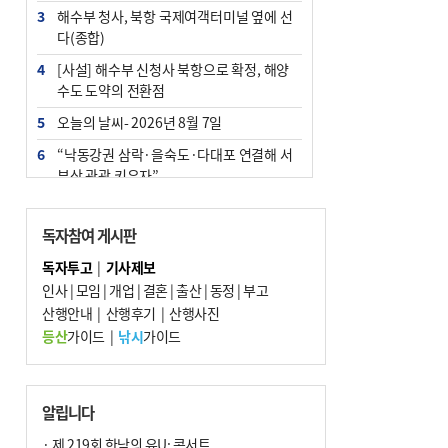
3
해수부 청사, 북항 국제여객터미널 옆에 선
다(종합)
4
[사설] 해수부 신청사 북항으로 확정, 해양
수도 도약의 전환점
5
오늘의 날씨- 2026년 8월 7일
6
“낙동강권 삼락·을숙도·다대포 연결해 서
부산 관광 키우자”
7
부울경 주말부터 비소식…‘극한 폭염’ 한풀
꺾일 듯
독자참여 게시판
8
피란마을 67년 역사인데…전교생 24명 아
독자투고
|
기사제보
미초 통폐합 기로
인사
|
모임
|
개업
|
결혼
|
출산
|
동정
|
부고
9
산행안내
교육혁신선도지 공모 코앞인데…구·군 난
|
산행후기
|
산행사진
색에 교육청 ‘쩔쩔’
등산
가이드
|
낚시
가이드
10
2028 유엔 해양총회 개최지, ‘부산이냐 제
주냐’ 10일 결정
알립니다
· 제 219회 한낮의 유U; 콘서트