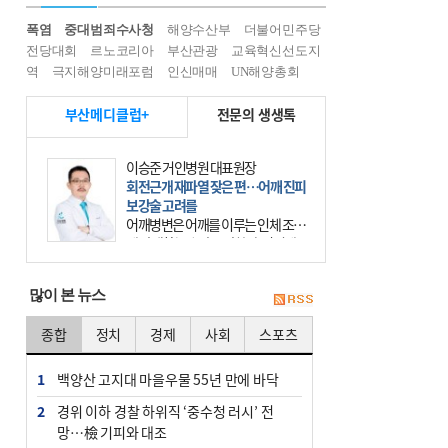
폭염
중대범죄수사청
해양수산부
더불어민주당
전당대회
르노코리아
부산관광
교육혁신선도지
역
극지해양미래포럼
인신매매
UN해양총회
부산메디클럽+
전문의 생생톡
이승준 거인병원 대표원장
회전근개 재파열 잦은 편…어깨 진피
보강술 고려를
어깨병변은 어깨를 이루는 인체 조직
에 발생하는 손상을 말한다. 여기에
는 오십견과 회전근개 증후군, 어깨
의 석회성 힘줄염 등이 있다. 국민건
많이 본 뉴스
강보험에 의하면 어깨병변
종합
정치
경제
사회
스포츠
1
백양산 고지대 마을우물 55년 만에 바닥
2
경위 이하 경찰 하위직 ‘중수청 러시’ 전
망…檢 기피와 대조