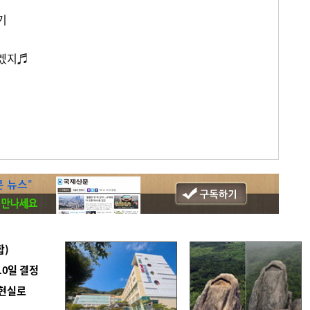
기
리겠지♬
합)
10일 결정
 현실로