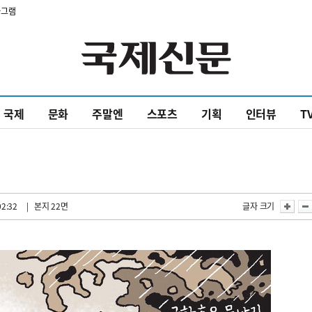
타그램
국제
문화
주말엔
스포츠
기획
인터뷰
T
02:32
| 본지 22면
글자 크기