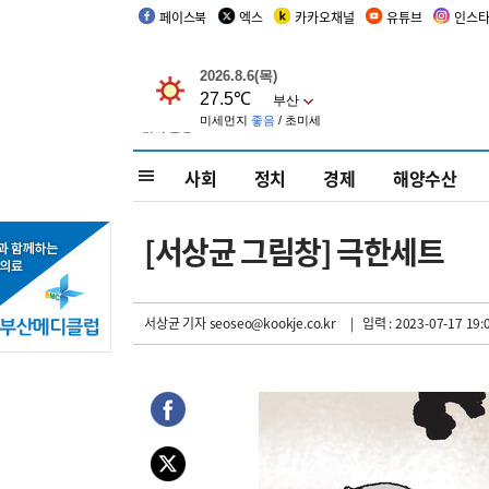
페이스북
엑스
카카오채널
유튜브
인스
사회
정치
경제
해양수산
[서상균 그림창] 극한세트
서상균 기자
seoseo@kookje.co.kr
| 입력 : 2023-07-17 19: