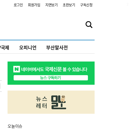
2
로그인
회원가입
지면보기
초판보기
구독신청
V국제
오피니언
부산말사전
오늘
이슈