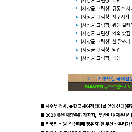
[서상균 그림창] 고민
[서상균 그림창] 뒤통수 치
[서상균 그림창] 지구시계
[서상균 그림창] 뭐든 걸
[서상균 그림창] 의혹 맛집
[서상균 그림창] 신 활쏘기
[서상균 그림창] 낙엽
[서상균 그림창] 급등
■ 해수부 청사, 북항 국제여객터미널 옆에 선다(종
■ 2028 유엔 해양총회 개최지, ‘부산이냐 제주냐’ 
■ 외국인 선원 ‘인신매매 경유지’ 된 부산…우려가