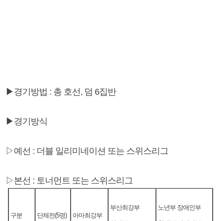
▶경기방법 : 총 호선, 덤 6집반
▶경기방식
▷예선 : 더블 일리미네이션 또는 스위스리그
▷본선 : 토너먼트 또는 스위스리그
부산최강부
노년부 장애인부
구분
단체전(5명)
아마최강부