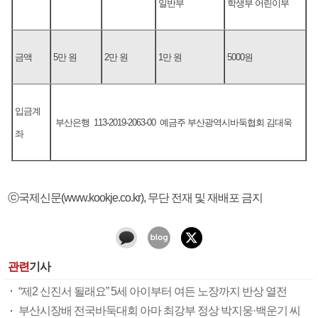
일반부
학생부 어린이부
금액
5만 원
2만 원
1만 원
5000원
입금계
부산은행 113-2019-2063-00 예금주 부산광역시바둑협회 김대욱
좌
ⓒ국제신문(www.kookje.co.kr), 무단 전재 및 재배포 금지
관련
기사
“제2 신진서 될래요” 5세 아이부터 여든 노장까지 반상 열전
부산시장배 전국바둑대회 아마 최강부 정상 박지웅·백운기 씨