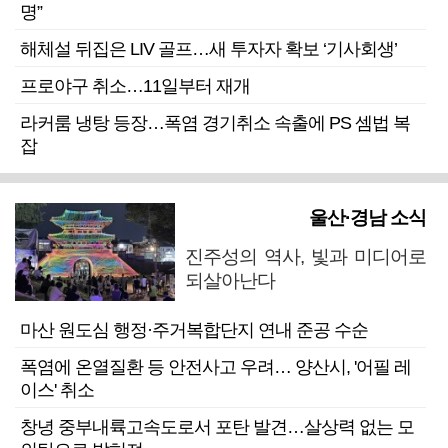
명”
해체설 뒤집은 LIV 골프…새 투자자 확보 ‘기사회생’
프로야구 취소…11일부터 재개
라커룸 냉탕 등장…폭염 경기취소 속출에 PS 셈법 복
잡
울산·경남 소식
진주성의 역사, 빛과 미디어로
되살아난다
마산 원도심 행정·주거복합단지 연내 준공 수순
폭염에 온열질환 등 안전사고 우려… 양산시, '어필 레
이스' 취소
창녕 중부내륙고속도로서 포탄 발견…살상력 없는 모