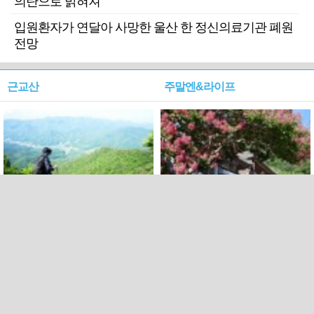
의탄으로 밝혀져
입원환자가 연달아 사망한 울산 한 정신의료기관 폐원
전망
근교산
주말엔&라이프
근교산&그너머…상주·문경
폭염보다 더 뜨거워라…100
청화산~시루봉
일을 붉게 불태울 ‘선비정신’
피었네
PC버전
엑스
페이스북
Copyright ⓒ 2015 All rights reserved by 국제신문