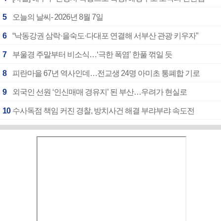
5
오늘의 날씨- 2026년 8월 7일
6
“낙동강권 삼락·을숙도·다대포 연결해 서부산 관광 키우자”
7
부울경 주말부터 비소식…‘극한 폭염’ 한풀 꺾일 듯
8
피란마을 67년 역사인데…전교생 24명 아미초 통폐합 기로
9
외국인 선원 ‘인신매매 경유지’ 된 부산…우려가 현실로
10
수사독점 책임 커진 경찰, 방치사건 해결 부랴부랴 속도전