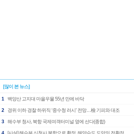
1182개팀 전수조사
확정
[많이 본 뉴스]
1
백양산 고지대 마을우물 55년 만에 바닥
2
경위 이하 경찰 하위직 ‘중수청 러시’ 전망…檢 기피와 대조
3
해수부 청사, 북항 국제여객터미널 옆에 선다(종합)
4
[사설] 해수부 신청사 북항으로 확정, 해양수도 도약의 전환점