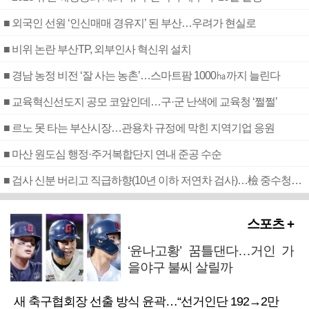
■ 외국인 선원 ‘인신매매 경유지’ 된 부산…우려가 현실로
■ 비위 논란 부산TP, 외부인사 혁신위 설치
■ 경남 농정 비전 ‘잘 사는 농촌’…스마트팜 1000㏊까지 늘린다
■ 교육혁신선도지 공모 코앞인데…구·군 난색에 교육청 ‘쩔쩔’
■ 르노 못 타는 부산시장…관용차 규정에 막힌 지역기업 응원
■ 마산 원도심 행정·주거복합단지 연내 준공 수순
■ 검사 신분 버리고 직급하향(10년 이하 저연차 검사)…檢 중수청행 기피
스포츠 +
‘윤나고황’ 꿈틀댄다…거인 가
을야구 불씨 살릴까
새 축구협회장 선출 방식 윤곽…“선거인단 192→2만