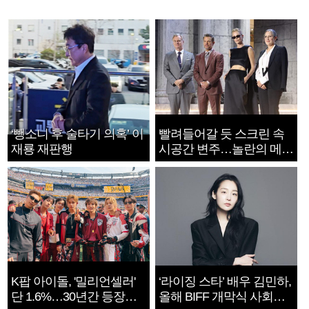
‘뺑소니 후 술타기 의혹’ 이
빨려들어갈 듯 스크린 속
재룡 재판행
시공간 변주…놀란의 메시
지는 ‘전쟁 속죄’
K팝 아이돌, '밀리언셀러'
‘라이징 스타’ 배우 김민하,
단 1.6%…30년간 등장
올해 BIFF 개막식 사회자