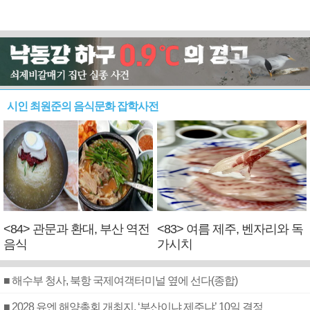
시인 최원준의 음식문화 잡학사전
<84> 관문과 환대, 부산 역전
<83> 여름 제주, 벤자리와 독
음식
가시치
■ 해수부 청사, 북항 국제여객터미널 옆에 선다(종합)
■ 2028 유엔 해양총회 개최지, ‘부산이냐 제주냐’ 10일 결정