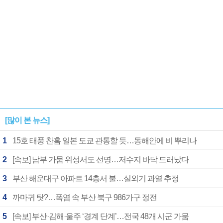
[많이 본 뉴스]
1
15호 태풍 찬홈 일본 도쿄 관통할 듯…동해안에 비 뿌리나
2
[속보] 남부 가뭄 위성서도 선명…저수지 바닥 드러났다
3
부산 해운대구 아파트 14층서 불…실외기 과열 추정
4
까마귀 탓?…폭염 속 부산 북구 986가구 정전
5
[속보] 부산·김해·울주 ‘경계 단계’…전국 48개 시군 가뭄