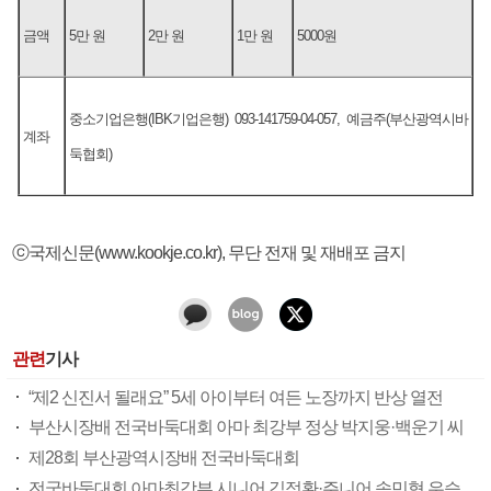
금액
5만 원
2만 원
1만 원
5000원
중소기업은행(IBK기업은행) 093-141759-04-057, 예금주(부산광역시바
계좌
둑협회)
ⓒ국제신문(www.kookje.co.kr), 무단 전재 및 재배포 금지
관련
기사
“제2 신진서 될래요” 5세 아이부터 여든 노장까지 반상 열전
부산시장배 전국바둑대회 아마 최강부 정상 박지웅·백운기 씨
제28회 부산광역시장배 전국바둑대회
전국바둑대회 아마최강부 시니어 김정환·주니어 송민혁 우승