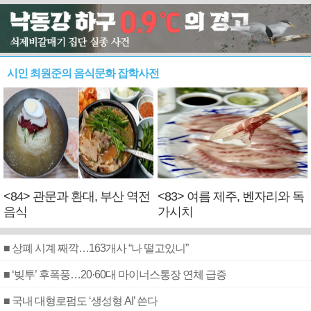
시인 최원준의 음식문화 잡학사전
<84> 관문과 환대, 부산 역전
<83> 여름 제주, 벤자리와 독
음식
가시치
■ 상폐 시계 째깍…163개사 “나 떨고있니”
■ ‘빚투’ 후폭풍…20·60대 마이너스통장 연체 급증
■ 국내 대형로펌도 ‘생성형 AI’ 쓴다