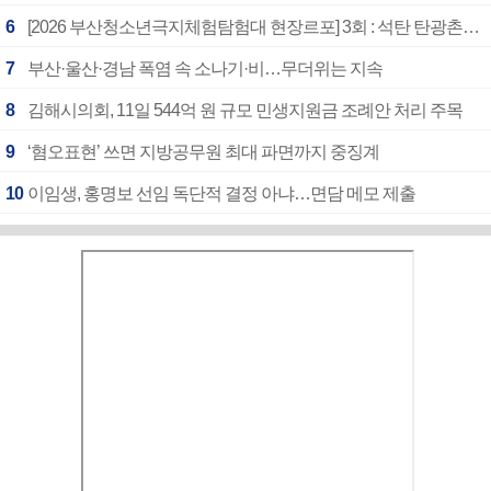
6
[2026 부산청소년극지체험탐험대 현장르포] 3회 : 석탄 탄광촌에서 북극 연구의 중심지로
7
부산·울산·경남 폭염 속 소나기·비…무더위는 지속
8
김해시의회, 11일 544억 원 규모 민생지원금 조례안 처리 주목
9
‘혐오표현’ 쓰면 지방공무원 최대 파면까지 중징계
10
이임생, 홍명보 선임 독단적 결정 아냐…면담 메모 제출