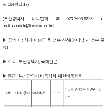
로 164번길 17)
(부산광역시 바둑협회 ☎070-7606-8328, e-
mail:bsbaduk@limscom.co.kr)
▶ 참가비 : 참가비 송금 후 접수 신청(※미납 시 접수 무
효)
▶ 주최 : 부산광역시, 국제신문
▶ 주관 : 부산광역시 바둑협회, 대한바둑협회
노년부·장애인부·학생부·어린
구분
단체전(5명)
아마최강부
일반부
이부