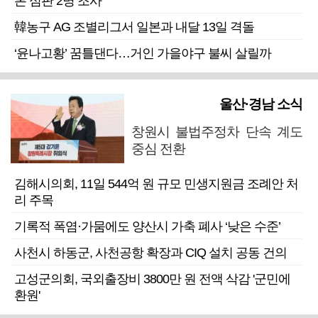
론 심판 2명 조사
韓농구 AG 조별리그서 일본과 내달 13일 격돌
‘윤나고황’ 꿈틀댄다…거인 가을야구 불씨 살릴까
울산·경남 소식
창원시 불법주정차 단속 계도
중심 전환
김해시의회, 11일 544억 원 규모 민생지원금 조례안 처
리 주목
기록적 폭염·가뭄에도 양산시 가축 폐사 ‘낮은 수준’
사천시 하동군, 사천공항 확장과 CIQ 설치 공동 건의
고성군의회, 국외출장비 3800만 원 전액 삭감 '군민에
환원'