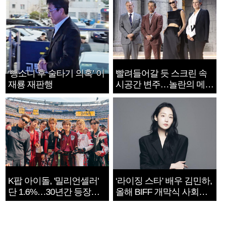
‘뺑소니 후 술타기 의혹’ 이
빨려들어갈 듯 스크린 속
재룡 재판행
시공간 변주…놀란의 메시
지는 ‘전쟁 속죄’
K팝 아이돌, '밀리언셀러'
‘라이징 스타’ 배우 김민하,
단 1.6%…30년간 등장
올해 BIFF 개막식 사회자
1182개팀 전수조사
확정