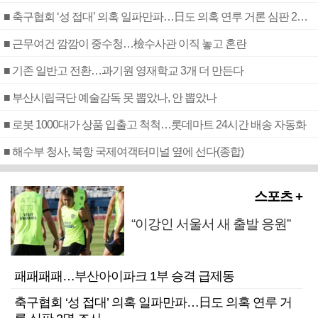
■ 축구협회 ‘성 접대’ 의혹 일파만파…日도 의혹 연루 거론 심판 2명 조사
■ 근무여건 깜깜이 중수청…檢수사관 이직 놓고 혼란
■ 기존 일반고 전환…과기원 영재학교 3개 더 만든다
■ 부산시립극단 예술감독 못 뽑았나, 안 뽑았나
■ 로봇 1000대가 상품 입출고 척척…롯데마트 24시간 배송 자동화
■ 해수부 청사, 북항 국제여객터미널 옆에 선다(종합)
스포츠 +
“이강인 서울서 새 출발 응원”
패패패패…부산아이파크 1부 승격 급제동
축구협회 ‘성 접대’ 의혹 일파만파…日도 의혹 연루 거