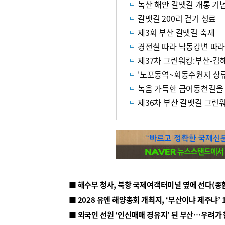
녹산 해안 갈맷길 개통 기념
갈맷길 200리 걷기 성료
제3회 부산 갈맷길 축제
경전철 따라 낙동강변 따라
제37차 그린워킹:부산-김
'노포동역~회동수원지 상류
녹음 가득한 금어동천길을
제36차 부산 갈맷길 그린
■ 해수부 청사, 북항 국제여객터미널 옆에 선다(종
■ 2028 유엔 해양총회 개최지, ‘부산이냐 제주냐’ 
■ 외국인 선원 ‘인신매매 경유지’ 된 부산…우려가