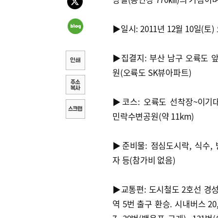
▶일시: 2011년 12월 10일(토)
▶집결지: 부산 남구 오륙도 
원(오륙도 SK뷰아파트)
▶코스: 오륙도 선착장~이기
민락수변공원(약 11km)
▶준비물: 점심도시락, 식수, 
자 등(참가비 없음)
▶교통편: 도시철도 2호선 경
역 5번 출구 환승. 시내버스 20, 2