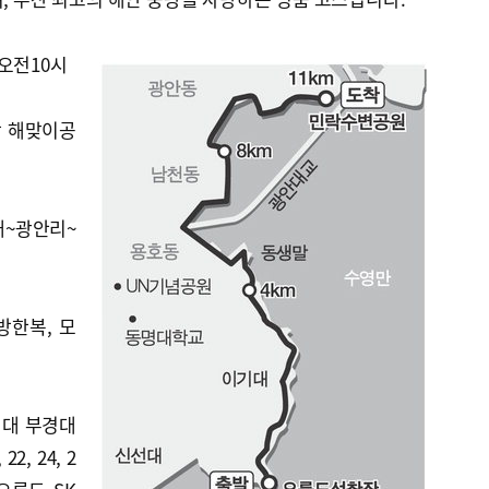
 오전10시
앞 해맞이공
대~광안리~
방한복, 모
성대 부경대
2, 24, 2