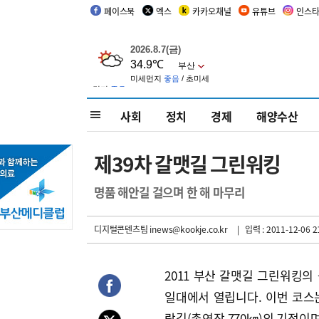
페이스북
엑스
카카오채널
유튜브
인스
사회
정치
경제
해양수산
제39차 갈맷길 그린워킹
명품 해안길 걸으며 한 해 마무리
디지털콘텐츠팀 inews@kookje.co.kr
| 입력 : 2011-12-06 2
2011 부산 갈맷길 그린워킹의
일대에서 열립니다. 이번 코스
랑길(총연장 770㎞)의 기점이