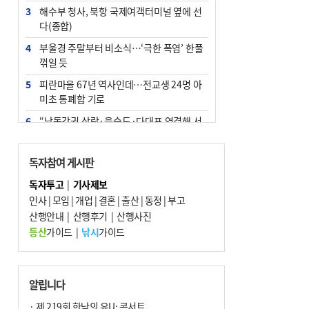
3
해수부 청사, 북항 국제여객터미널 옆에 선
다(종합)
4
부울경 주말부터 비소식…‘극한 폭염’ 한풀
꺾일 듯
5
피란마을 67년 역사인데…전교생 24명 아
미초 통폐합 기로
6
“낙동강권 삼락·을숙도·다대포 연결해 서
부산 관광 키우자”
7
오늘의 날씨- 2026년 8월 7일
독자참여 게시판
8
[사설] 해수부 신청사 북항으로 확정, 해양
독자투고
|
기사제보
수도 도약의 전환점
인사
|
모임
|
개업
|
결혼
|
출산
|
동정
|
부고
9
산행안내
외국인 선원 ‘인신매매 경유지’ 된 부산…
|
산행후기
|
산행사진
우려가 현실로
등산
가이드
|
낚시
가이드
10
르노 못 타는 부산시장…관용차 규정에 막
힌 지역기업 응원
알립니다
· 제 219회 한낮의 유U; 콘서트