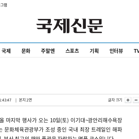
타그램
국제
문화
주말엔
스포츠
기획
인터뷰
T
1:43:47
| 본지 2면
글자 크기
 올 마지막 행사가 오는 10일(토) 이기대~광안리해수욕장
는 문화체육관광부가 조성 중인 국내 최장 트레일인 해파
며, 부산 최고의 해안 풍광을 자랑하는 명품 코스입니다.