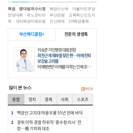
폭염
중대범죄수사청
해양수산부
더불어민주당
전당대회
르노코리아
부산관광
교육혁신선도지
역
극지해양미래포럼
인신매매
UN해양총회
부산메디클럽+
전문의 생생톡
이승준 거인병원 대표원장
회전근개 재파열 잦은 편…어깨 진피
보강술 고려를
어깨병변은 어깨를 이루는 인체 조직
에 발생하는 손상을 말한다. 여기에
는 오십견과 회전근개 증후군, 어깨
의 석회성 힘줄염 등이 있다. 국민건
많이 본 뉴스
강보험에 의하면 어깨병변
종합
정치
경제
사회
스포츠
1
백양산 고지대 마을우물 55년 만에 바닥
2
경위 이하 경찰 하위직 ‘중수청 러시’ 전
망…檢 기피와 대조