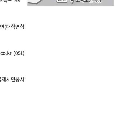
(오륙도 SK
공연(대학연합
o.kr (051)
국제시민봉사