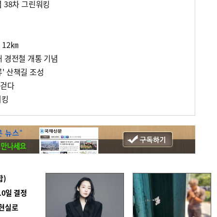
 38차 그린워킹
 12㎞
해 경전철 개통 기념
' 산책길 조성
 걷다
워킹
합)
10일 결정
 현실로