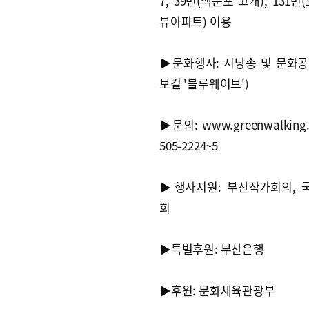
7, 39번(백운포 고개), 131번
뷰아파트) 이용
▶문화행사: 시낭송 및 문화
보컬 '블루웨이브')
▶문의: www.greenwalking.c
505-2224~5
▶행사지원: 부산작가회의, 
회
▶특별후원: 부산은행
▶후원: 문화체육관광부