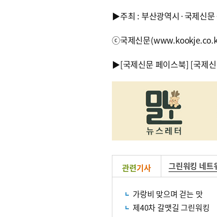
▶주최 : 부산광역시·국제신문
ⓒ국제신문(www.kookje.co.
▶
[국제신문 페이스북]
[국제신
그린워킹 네트
관련
기사
가랑비 맞으며 걷는 맛
제40차 갈맷길 그린워킹