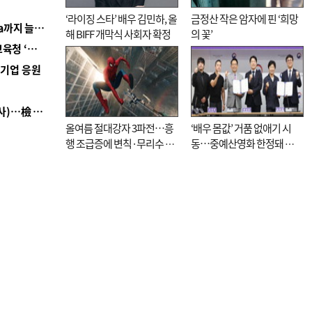
‘라이징 스타’ 배우 김민하, 올
금정산 작은 암자에 핀 ‘희망
■ 경남 농정 비전 ‘잘 사는 농촌’…스마트팜 1000㏊까지 늘린다
해 BIFF 개막식 사회자 확정
의 꽃’
■ 교육혁신선도지 공모 코앞인데…구·군 난색에 교육청 ‘쩔쩔’
역기업 응원
■ 검사 신분 버리고 직급하향(10년 이하 저연차 검사)…檢 중수청행 기피
올여름 절대강자 3파전…흥
‘배우 몸값’ 거품 없애기 시
행 조급증에 변칙·무리수 마
동…중예산영화 한정돼 실
케팅도
효성 의문도