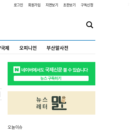
2
로그인
회원가입
지면보기
초판보기
구독신청
V국제
오피니언
부산말사전
오늘
이슈