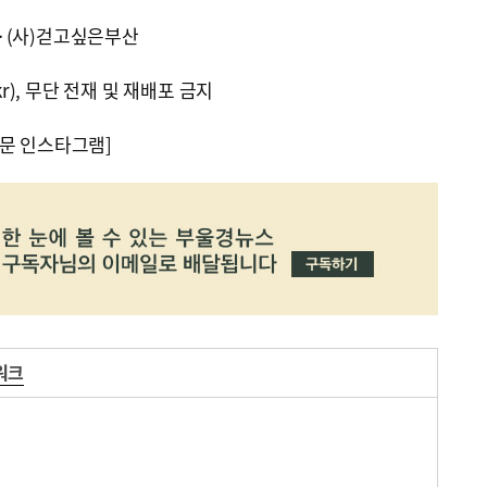
·(사)걷고싶은부산
kr), 무단 전재 및 재배포 금지
문 인스타그램]
워크