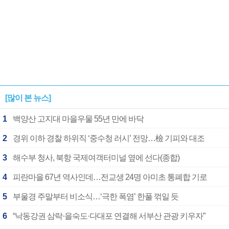
[많이 본 뉴스]
1
백양산 고지대 마을우물 55년 만에 바닥
2
경위 이하 경찰 하위직 ‘중수청 러시’ 전망…檢 기피와 대조
3
해수부 청사, 북항 국제여객터미널 옆에 선다(종합)
4
피란마을 67년 역사인데…전교생 24명 아미초 통폐합 기로
5
부울경 주말부터 비소식…‘극한 폭염’ 한풀 꺾일 듯
6
“낙동강권 삼락·을숙도·다대포 연결해 서부산 관광 키우자”