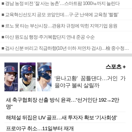
■ 경남 농정 비전 ‘잘 사는 농촌’…스마트팜 1000㏊까지 늘린다
■ 교육혁신선도지 공모 코앞인데…구·군 난색에 교육청 ‘쩔쩔’
■ 르노 못 타는 부산시장…관용차 규정에 막힌 지역기업 응원
■ 마산 원도심 행정·주거복합단지 연내 준공 수순
■ 검사 신분 버리고 직급하향(10년 이하 저연차 검사)…檢 중수청행 기피
스포츠 +
‘윤나고황’ 꿈틀댄다…거인 가
을야구 불씨 살릴까
새 축구협회장 선출 방식 윤곽…“선거인단 192→2만
명”
해체설 뒤집은 LIV 골프…새 투자자 확보 ‘기사회생’
프로야구 취소…11일부터 재개