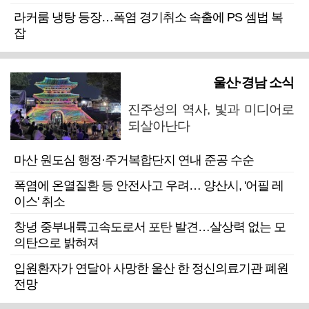
라커룸 냉탕 등장…폭염 경기취소 속출에 PS 셈법 복
잡
울산·경남 소식
진주성의 역사, 빛과 미디어로
되살아난다
마산 원도심 행정·주거복합단지 연내 준공 수순
폭염에 온열질환 등 안전사고 우려… 양산시, '어필 레
이스' 취소
창녕 중부내륙고속도로서 포탄 발견…살상력 없는 모
의탄으로 밝혀져
입원환자가 연달아 사망한 울산 한 정신의료기관 폐원
전망