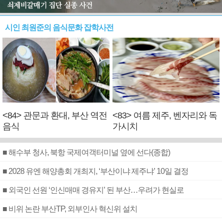
시인 최원준의 음식문화 잡학사전
<84> 관문과 환대, 부산 역전
<83> 여름 제주, 벤자리와 독
음식
가시치
■ 해수부 청사, 북항 국제여객터미널 옆에 선다(종합)
■ 2028 유엔 해양총회 개최지, ‘부산이냐 제주냐’ 10일 결정
■ 외국인 선원 ‘인신매매 경유지’ 된 부산…우려가 현실로
■ 비위 논란 부산TP, 외부인사 혁신위 설치