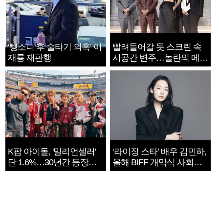
‘뺑소니 후 술타기 의혹’ 이
빨려들어갈 듯 스크린 속
재룡 재판행
시공간 변주…놀란의 메시
지는 ‘전쟁 속죄’
K팝 아이돌, '밀리언셀러'
‘라이징 스타’ 배우 김민하,
단 1.6%…30년간 등장
올해 BIFF 개막식 사회자
1182개팀 전수조사
확정