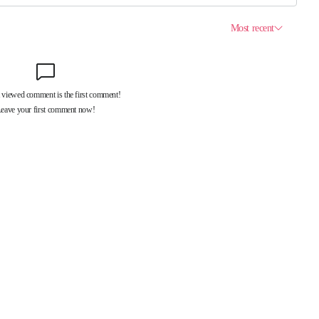
제휴서비스
국제신문대관안내
광고안내
구독신청
독자투고
기사제보
개인정보취급방침
언론윤리강