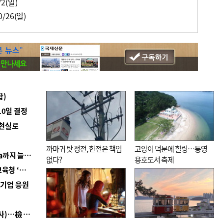
2(일)
/26(일)
합)
10일 결정
 현실로
까마귀 탓 정전, 한전은 책임
고양이 덕분에 힐링…통영
■ 경남 농정 비전 ‘잘 사는 농촌’…스마트팜 1000㏊까지 늘린다
없다?
용호도서 축제
■ 교육혁신선도지 공모 코앞인데…구·군 난색에 교육청 ‘쩔쩔’
역기업 응원
■ 검사 신분 버리고 직급하향(10년 이하 저연차 검사)…檢 중수청행 기피