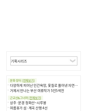
전닉스 ETF 이후 발생"
문화 장터
[전체보기]
다양하게 피어난 인간욕망, 옻칠로 풀어낸 자연의 이치
거제서 만나는 부산 여류작가 5인5색전
근교산&그너머
[전체보기]
상주·문경 청화산~시루봉
여름휴가 섬·계곡 산행 4선