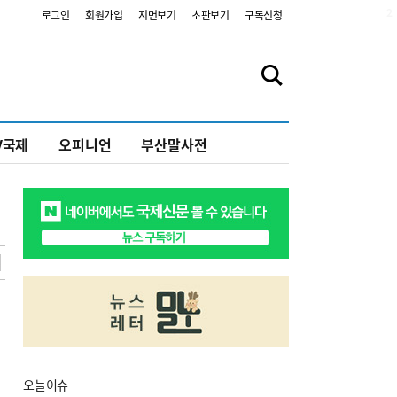
2
로그인
회원가입
지면보기
초판보기
구독신청
V국제
오피니언
부산말사전
오늘
이슈