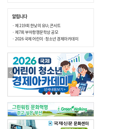
알립니다
· 제 219회 한낮의 유U; 콘서트
· 제7회 부마항쟁문학상 공모
· 2026 국제 어린이·청소년 경제아카데미