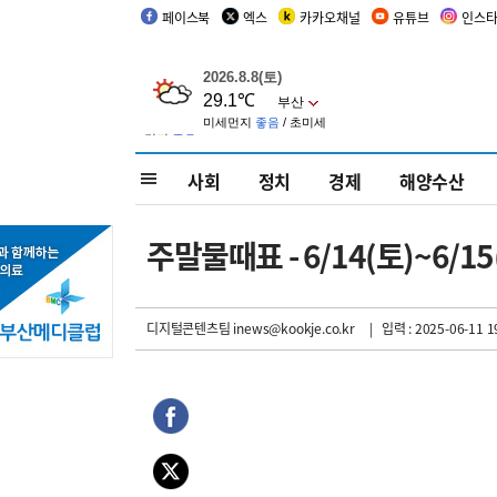
페이스북
엑스
카카오채널
유튜브
인스
사회
정치
경제
해양수산
주말물때표 - 6/14(토)~6/15
디지털콘텐츠팀 inews@kookje.co.kr
| 입력 : 2025-06-11 1