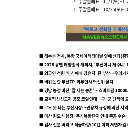
주말물때표 - 11/1(토)~11/
주말물때표 - 10/25(토)~10
■ 해수부 청사, 북항 국제여객터미널 옆에 선다(종
■ 2028 유엔 해양총회 개최지, ‘부산이냐 제주냐’ 
■ 외국인 선원 ‘인신매매 경유지’ 된 부산…우려가
■ 비위 논란 부산TP, 외부인사 혁신위 설치
■ 르노 못 타는 부산시장…관용차 규정에 막힌 지
■ 마산 원도심 행정·주거복합단지 연내 준공 수순