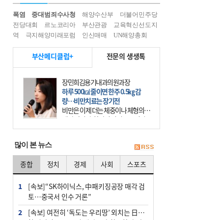
폭염
중대범죄수사청
해양수산부
더불어민주당
전당대회
르노코리아
부산관광
교육혁신선도지
역
극지해양미래포럼
인신매매
UN해양총회
부산메디클럽+
전문의 생생톡
장민희김용기내과의원과장
하루 500㎉ 줄이면 한주 0.5㎏ 감
량…비만치료는 장기전
비만은 이제 더는 체중이나 체형의 문
제가 아니다. 하나의 질병으로 인지
하고 치료와 관리를 해야 한다. 세계
보건기구(WHO)는 이미 1994년 비만
많이 본 뉴스
을 인류의 중요한
종합
정치
경제
사회
스포츠
1
[속보]“SK하이닉스, 中패키징공장 매각 검
토…중국서 인수 거론”
2
[속보] 여전히 ‘독도는 우리땅’ 외치는 日…