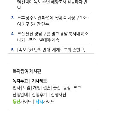
韓선박이 독도 주변 해양조사 활동하자 반
발
3
노후 상수도관 파열에 폭염 속 사상구 2300
여 가구 6시간 단수
4
부산 울산 경남 구름 많고 경남 북서내륙 소
나기…폭염·열대야 계속
5
[속보]‘尹 탄핵 반대’ 세계로교회 손현보,
백악관서 트럼프 접견
6
‘탄약 부족 사태’ 보도에 격노한 트럼프…
독자참여 게시판
군사기밀 유출자 색출 지시
독자투고
|
기사제보
7
부산 주유소 휘발유 평균가 ℓ당 1849원…
인사
|
모임
|
개업
|
결혼
|
출산
|
동정
|
부고
전주보다 3원 ↓
산행안내
|
산행후기
|
산행사진
8
[속보] ‘심판 성접대’ 논란 축구협회 공식 사
등산
가이드
|
낚시
가이드
과…“현재는 부적절 행위 없어”
9
서울 중랑구서 흉기 난동…60대 남성 2명
사망
10
"올해 코스피 사이드카 43회 중 25회는 삼