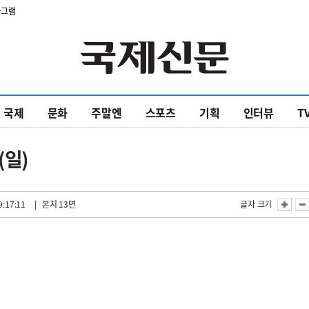
타그램
국제
문화
주말엔
스포츠
기획
인터뷰
T
(일)
9:17:11
| 본지 13면
글자 크기