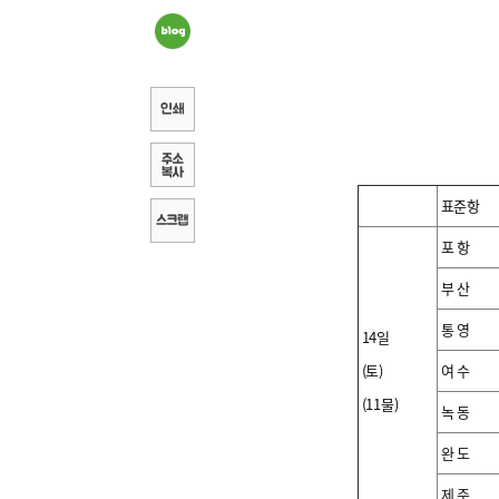
표준항
포 항
부 산
통 영
14일
(토)
여 수
(11물)
녹 동
완 도
제 주