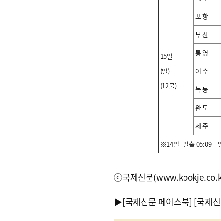
포 항
부 산
통 영
15일
(일)
여 수
(12물)
녹 동
완 도
제 주
※14일 일출 05:09 일
ⓒ국제신문(www.kookje.co.
▶
[국제신문 페이스북]
[국제신