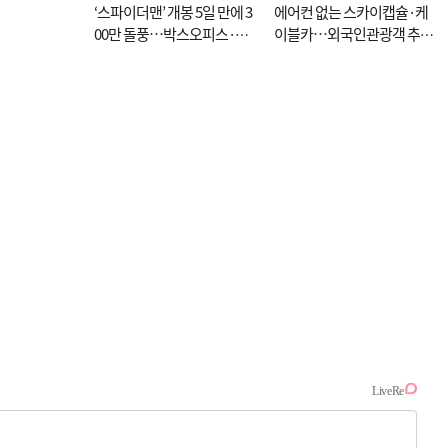
‘스파이더맨’ 개봉 5일 만에 3
에어컨 없는 스카이캡슐·케
00만 돌풍…박스오피스·예
이블카…외국인관광객 추억
매율 동시 1위
대신 고역 될라