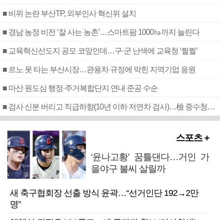
■ 비위 논란 부산TP, 외부인사 혁신위 설치
■ 경남 농정 비전 ‘잘 사는 농촌’…스마트팜 1000㏊까지 늘린다
■ 교육혁신선도지 공모 코앞인데…구·군 난색에 교육청 ‘쩔쩔’
■ 르노 못 타는 부산시장…관용차 규정에 막힌 지역기업 응원
■ 마산 원도심 행정·주거복합단지 연내 준공 수순
■ 검사 신분 버리고 직급하향(10년 이하 저연차 검사)…檢 중수청행 기피
스포츠 +
‘윤나고황’ 꿈틀댄다…거인 가
을야구 불씨 살릴까
새 축구협회장 선출 방식 윤곽…“선거인단 192→2만
명”