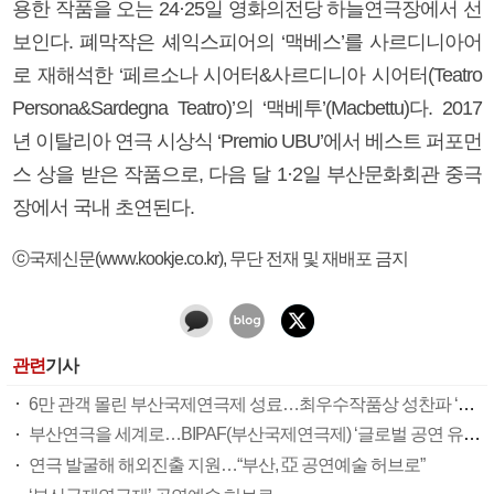
용한 작품을 오는 24·25일 영화의전당 하늘연극장에서 선
보인다. 폐막작은 셰익스피어의 ‘맥베스’를 사르디니아어
로 재해석한 ‘페르소나 시어터&사르디니아 시어터(Teatro
Persona&Sardegna Teatro)’의 ‘맥베투’(Macbettu)다. 2017
년 이탈리아 연극 시상식 ‘Premio UBU’에서 베스트 퍼포먼
스 상을 받은 작품으로, 다음 달 1·2일 부산문화회관 중극
장에서 국내 초연된다.
ⓒ국제신문(www.kookje.co.kr), 무단 전재 및 재배포 금지
관련
기사
6만 관객 몰린 부산국제연극제 성료…최우수작품상 성찬파 ‘반쪼가리자작’
부산연극을 세계로…BIPAF(부산국제연극제) ‘글로벌 공연 유통 허브’로 본격 도약
연극 발굴해 해외진출 지원…“부산, 亞 공연예술 허브로”