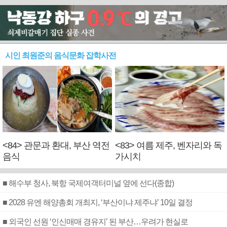
시인 최원준의 음식문화 잡학사전
<84> 관문과 환대, 부산 역전
<83> 여름 제주, 벤자리와 독
음식
가시치
■ 해수부 청사, 북항 국제여객터미널 옆에 선다(종합)
■ 2028 유엔 해양총회 개최지, ‘부산이냐 제주냐’ 10일 결정
■ 외국인 선원 ‘인신매매 경유지’ 된 부산…우려가 현실로