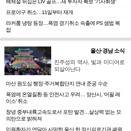
해체설 뒤집은 LIV 골프…새 투자자 확보 ‘기사회생’
프로야구 취소…11일부터 재개
라커룸 냉탕 등장…폭염 경기취소 속출에 PS 셈법 복
잡
울산·경남 소식
진주성의 역사, 빛과 미디어로
되살아난다
마산 원도심 행정·주거복합단지 연내 준공 수순
폭염에 온열질환 등 안전사고 우려… 양산시, '어필 레
이스' 취소
창녕 중부내륙고속도로서 포탄 발견…살상력 없는 모
의탄으로 밝혀져
입원환자가 연달아 사망한 울산 한 정신의료기관 폐원