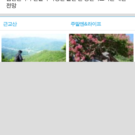
전망
근교산
주말엔&라이프
근교산&그너머…상주·문경
폭염보다 더 뜨거워라…100
청화산~시루봉
일을 붉게 불태울 ‘선비정신’
피었네
PC버전
엑스
페이스북
Copyright ⓒ 2015 All rights reserved by 국제신문