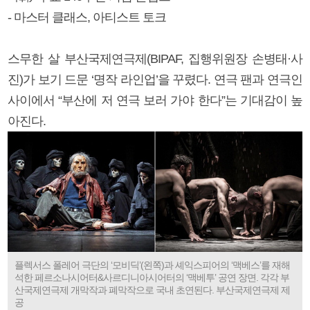
- 마스터 클래스, 아티스트 토크
스무한 살 부산국제연극제(BIPAF, 집행위원장 손병태·사
진)가 보기 드문 ‘명작 라인업’을 꾸렸다. 연극 팬과 연극인
사이에서 “부산에 저 연극 보러 가야 한다”는 기대감이 높
아진다.
플렉서스 폴레어 극단의 ‘모비딕’(왼쪽)과 셰익스피어의 ‘맥베스’를 재해
석한 페르소나시어터&사르디니아시어터의 ‘맥베투’ 공연 장면. 각각 부
산국제연극제 개막작과 폐막작으로 국내 초연된다. 부산국제연극제 제
공