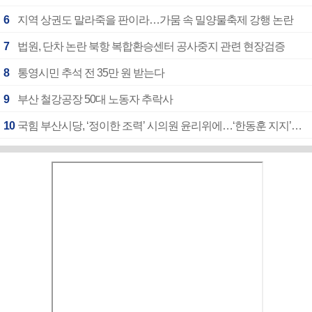
6
지역 상권도 말라죽을 판이라…가뭄 속 밀양물축제 강행 논란
7
법원, 단차 논란 북항 복합환승센터 공사중지 관련 현장검증
8
통영시민 추석 전 35만 원 받는다
9
부산 철강공장 50대 노동자 추락사
10
국힘 부산시당, ‘정이한 조력’ 시의원 윤리위에…‘한동훈 지지’도 신고접수