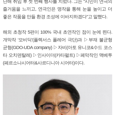
난해 취임 후 첫 번째 행사를 치렀다. 그는 “시민이 연극의
즐거움을 느끼고, 연극인은 명작을 통해 눈을 높이고 더
좋은 작품을 만들 환경 조성에 이바지하겠다”고 말했다.
해외 초청작 5편이 100% 국내 초연작인 점이 눈에 띈다.
개막작 ‘모비딕’(플렉서스 폴레어 극단)과 ▷부재 불균형
균형(GDO-UDA company) ▷자비(아토 유니코&수드 코스
타 오치덴탈레) ▷인사이더(카타펄트) ▷폐막작인 맥베투
(페르소나시어터&사르디니아 시어터)이다.