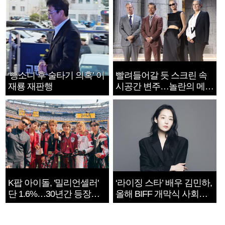
‘뺑소니 후 술타기 의혹’ 이
빨려들어갈 듯 스크린 속
재룡 재판행
시공간 변주…놀란의 메시
지는 ‘전쟁 속죄’
K팝 아이돌, '밀리언셀러'
‘라이징 스타’ 배우 김민하,
단 1.6%…30년간 등장
올해 BIFF 개막식 사회자
1182개팀 전수조사
확정