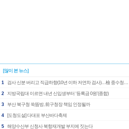
[많이 본 뉴스]
1
검사 신분 버리고 직급하향(10년 이하 저연차 검사)…檢 중수청행 기피
2
지방국립대 이르면 내년 신입생부터 ‘등록금 0원’(종합)
3
부산 북구청 쑥뜸방, 前구청장 책임 인정될까
4
[도청도설] 다대포 부산바다축제
5
해양수산부 신청사 북항재개발 부지에 짓는다