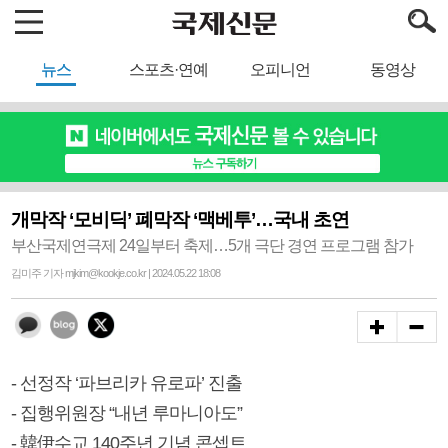
뉴스
스포츠·연예
오피니언
동영상
개막작 ‘모비딕’ 폐막작 ‘맥베투’…국내 초연
부산국제연극제 24일부터 축제…5개 극단 경연 프로그램 참가
김미주 기자 mjkim@kookje.co.kr | 2024.05.22 18:08
- 선정작 ‘파브리카 유로파’ 진출
- 집행위원장 “내년 루마니아도”
- 韓伊수교 140주년 기념 콘셉트