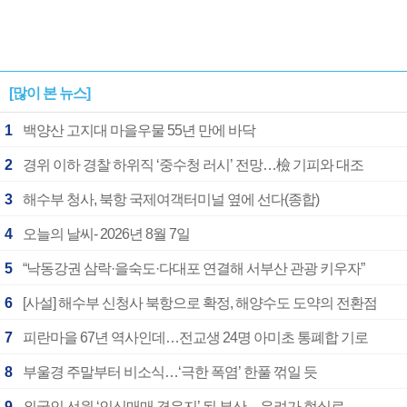
[많이 본 뉴스]
1
백양산 고지대 마을우물 55년 만에 바닥
2
경위 이하 경찰 하위직 ‘중수청 러시’ 전망…檢 기피와 대조
3
해수부 청사, 북항 국제여객터미널 옆에 선다(종합)
4
오늘의 날씨- 2026년 8월 7일
5
“낙동강권 삼락·을숙도·다대포 연결해 서부산 관광 키우자”
6
[사설] 해수부 신청사 북항으로 확정, 해양수도 도약의 전환점
7
피란마을 67년 역사인데…전교생 24명 아미초 통폐합 기로
8
부울경 주말부터 비소식…‘극한 폭염’ 한풀 꺾일 듯
9
외국인 선원 ‘인신매매 경유지’ 된 부산…우려가 현실로