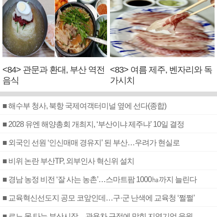
<84> 관문과 환대, 부산 역전
<83> 여름 제주, 벤자리와 독
음식
가시치
■ 해수부 청사, 북항 국제여객터미널 옆에 선다(종합)
■ 2028 유엔 해양총회 개최지, ‘부산이냐 제주냐’ 10일 결정
■ 외국인 선원 ‘인신매매 경유지’ 된 부산…우려가 현실로
■ 비위 논란 부산TP, 외부인사 혁신위 설치
■ 경남 농정 비전 ‘잘 사는 농촌’…스마트팜 1000㏊까지 늘린다
■ 교육혁신선도지 공모 코앞인데…구·군 난색에 교육청 ‘쩔쩔’
■ 르노 못 타는 부산시장…관용차 규정에 막힌 지역기업 응원