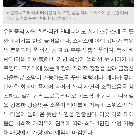
베란다치즈의 야외 테이블석. 탁 트인 풍광 아래 스위스에 온 듯한 이국
적인 느낌을 주는 인테리어가 돋보인다.
유럽풍의 자연 친화적인 인테리어도 실제 스위스에 온 듯
한 분위기를 한껏 끌어올린다. 스위스에 여행 갔다가 특유
의 분위기에 푹 빠진 김 대표 부부의 합작품이다. 특히 베
란다(야외 테이블)에 나가면 옥상에 올라선 듯 시야가 탁
트인다. 고지대에 있는 매장의 지리적 장점을 살려 금정산
마운틴뷰 조망이 가능하도록 꾸민 덕택이다. 게다가 꽃이
만개한 화분이 줄지어 늘어서 산과 자연의 조화로움을 강
조하고, 알전구 레트로풍 라디오 피크닉 바구니 등 디테일
을 강조한 앙증맞은 소품이 테이블에 가득해 스위스의 어
느 마을에 놀러 온 듯한 느낌을 연출한다. 이곳 야외 테이
블은 사회적 거리두기 단계에 따라 최대 4인만 수용 가능
해 매장에서 가장 빨리 예약이 마감된다.