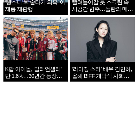
‘뺑소니 후 술타기 의혹’ 이
빨려들어갈 듯 스크린 속
재룡 재판행
시공간 변주…놀란의 메시
지는 ‘전쟁 속죄’
K팝 아이돌, '밀리언셀러'
‘라이징 스타’ 배우 김민하,
단 1.6%…30년간 등장
올해 BIFF 개막식 사회자
1182개팀 전수조사
확정