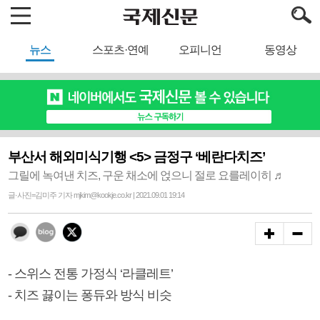
뉴스
스포츠·연예
오피니언
동영상
부산서 해외미식기행 <5> 금정구 ‘베란다치즈’
그릴에 녹여낸 치즈, 구운 채소에 얹으니 절로 요를레이히 ♬
글·사진=김미주 기자 mjkim@kookje.co.kr | 2021.09.01 19:14
- 스위스 전통 가정식 ‘라클레트’
- 치즈 끓이는 퐁듀와 방식 비슷