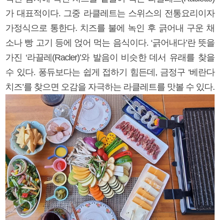
가 대표적이다. 그중 라클레트는 스위스의 전통요리이자
가정식으로 통한다. 치즈를 불에 녹인 후 긁어내 구운 채
소나 빵 고기 등에 얹어 먹는 음식이다. ‘긁어내다’란 뜻을
가진 ‘라끌레(Racler)’와 발음이 비슷한 데서 유래를 찾을
수 있다. 퐁듀보다는 쉽게 접하기 힘든데, 금정구 ‘베란다
치즈’를 찾으면 오감을 자극하는 라클레트를 맛볼 수 있다.