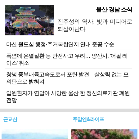
울산·경남 소식
진주성의 역사, 빛과 미디어로
되살아난다
마산 원도심 행정·주거복합단지 연내 준공 수순
폭염에 온열질환 등 안전사고 우려… 양산시, '어필 레
이스' 취소
창녕 중부내륙고속도로서 포탄 발견…살상력 없는 모
의탄으로 밝혀져
입원환자가 연달아 사망한 울산 한 정신의료기관 폐원
전망
근교산
주말엔&라이프