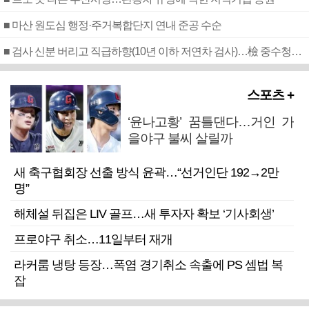
■ 마산 원도심 행정·주거복합단지 연내 준공 수순
■ 검사 신분 버리고 직급하향(10년 이하 저연차 검사)…檢 중수청행 기피
스포츠 +
‘윤나고황’ 꿈틀댄다…거인 가
을야구 불씨 살릴까
새 축구협회장 선출 방식 윤곽…“선거인단 192→2만
명”
해체설 뒤집은 LIV 골프…새 투자자 확보 ‘기사회생’
프로야구 취소…11일부터 재개
라커룸 냉탕 등장…폭염 경기취소 속출에 PS 셈법 복
잡