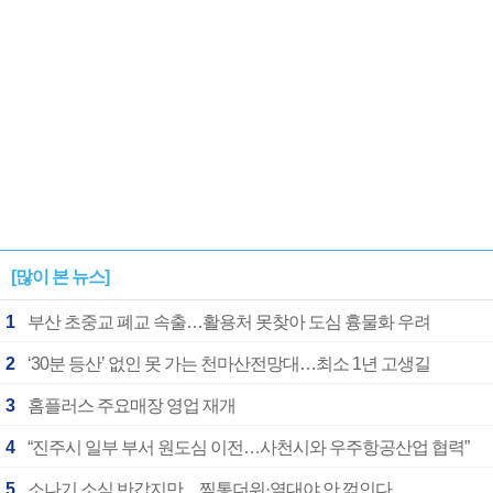
[많이 본 뉴스]
1
부산 초중교 폐교 속출…활용처 못찾아 도심 흉물화 우려
2
‘30분 등산’ 없인 못 가는 천마산전망대…최소 1년 고생길
3
홈플러스 주요매장 영업 재개
4
“진주시 일부 부서 원도심 이전…사천시와 우주항공산업 협력”
5
소나기 소식 반갑지만…찜통더위·열대야 안 꺾인다