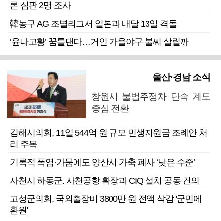
론 심판 2명 조사
韓농구 AG 조별리그서 일본과 내달 13일 격돌
‘윤나고황’ 꿈틀댄다…거인 가을야구 불씨 살릴까
울산·경남 소식
창원시 불법주정차 단속 계도
중심 전환
김해시의회, 11일 544억 원 규모 민생지원금 조례안 처
리 주목
기록적 폭염·가뭄에도 양산시 가축 폐사 ‘낮은 수준’
사천시 하동군, 사천공항 확장과 CIQ 설치 공동 건의
고성군의회, 국외출장비 3800만 원 전액 삭감 '군민에
환원'