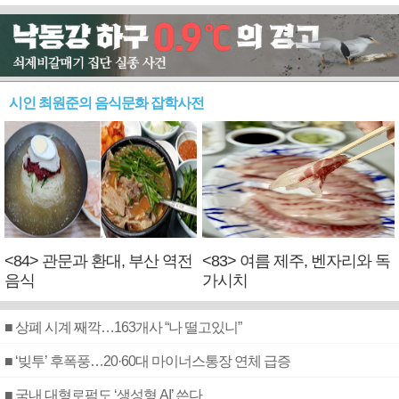
시인 최원준의 음식문화 잡학사전
<84> 관문과 환대, 부산 역전
<83> 여름 제주, 벤자리와 독
음식
가시치
■ 상폐 시계 째깍…163개사 “나 떨고있니”
■ ‘빚투’ 후폭풍…20·60대 마이너스통장 연체 급증
■ 국내 대형로펌도 ‘생성형 AI’ 쓴다