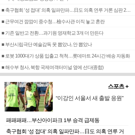
■ 축구협회 ‘성 접대’ 의혹 일파만파…日도 의혹 연루 거론 심판 2명 조사
■ 근무여건 깜깜이 중수청…檢수사관 이직 놓고 혼란
■ 기존 일반고 전환…과기원 영재학교 3개 더 만든다
■ 부산시립극단 예술감독 못 뽑았나, 안 뽑았나
■ 로봇 1000대가 상품 입출고 척척…롯데마트 24시간 배송 자동화
■ 해수부 청사, 북항 국제여객터미널 옆에 선다(종합)
스포츠 +
“이강인 서울서 새 출발 응원”
패패패패…부산아이파크 1부 승격 급제동
축구협회 ‘성 접대’ 의혹 일파만파…日도 의혹 연루 거