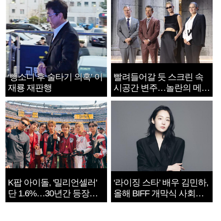
‘뺑소니 후 술타기 의혹’ 이
빨려들어갈 듯 스크린 속
재룡 재판행
시공간 변주…놀란의 메시
지는 ‘전쟁 속죄’
K팝 아이돌, '밀리언셀러'
‘라이징 스타’ 배우 김민하,
단 1.6%…30년간 등장
올해 BIFF 개막식 사회자
1182개팀 전수조사
확정