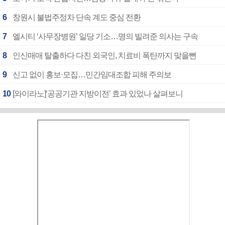
6
창원시 불법주정차 단속 계도 중심 전환
7
엘시티 ‘사무장병원’ 일당 기소…명의 빌려준 의사는 구속
8
인신매매 탈출하다 다친 외국인, 치료비 폭탄까지 맞을뻔
9
신고 없이 홍보·모집…민간임대조합 피해 주의보
10
[와이라노]‘공공기관 지방이전’ 효과 있었나 살펴보니