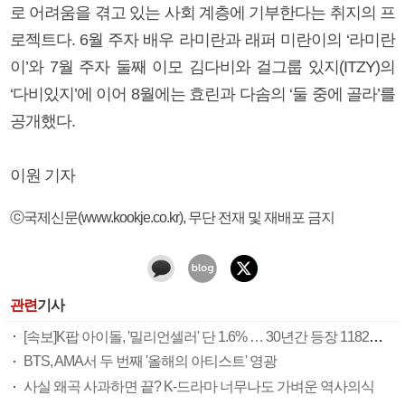
로 어려움을 겪고 있는 사회 계층에 기부한다는 취지의 프
로젝트다. 6월 주자 배우 라미란과 래퍼 미란이의 ‘라미란
이’와 7월 주자 둘째 이모 김다비와 걸그룹 있지(ITZY)의
‘다비있지’에 이어 8월에는 효린과 다솜의 ‘둘 중에 골라’를
공개했다.
이원 기자
ⓒ국제신문(www.kookje.co.kr), 무단 전재 및 재배포 금지
관련
기사
[속보]K팝 아이돌, '밀리언셀러' 단 1.6% … 30년간 등장 1182개팀 전수조사
BTS, AMA서 두 번째 '올해의 아티스트' 영광
사실 왜곡 사과하면 끝? K-드라마 너무나도 가벼운 역사의식