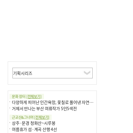
금 조례안 처리 주목
문화 장터
[전체보기]
다양하게 피어난 인간욕망, 옻칠로 풀어낸 자연의 이치
거제서 만나는 부산 여류작가 5인5색전
근교산&그너머
[전체보기]
상주·문경 청화산~시루봉
여름휴가 섬·계곡 산행 4선