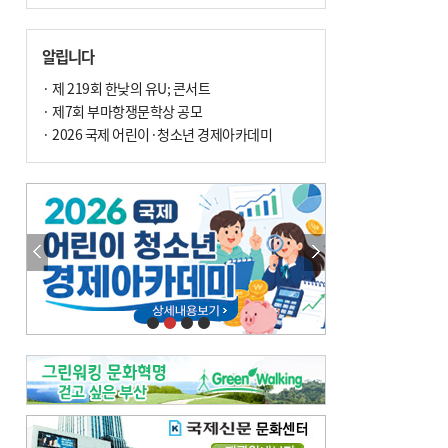
알립니다
· 제 219회 한낮의 유U; 콘서트
· 제7회 부마항쟁문학상 공모
· 2026 국제 어린이·청소년 경제아카데미