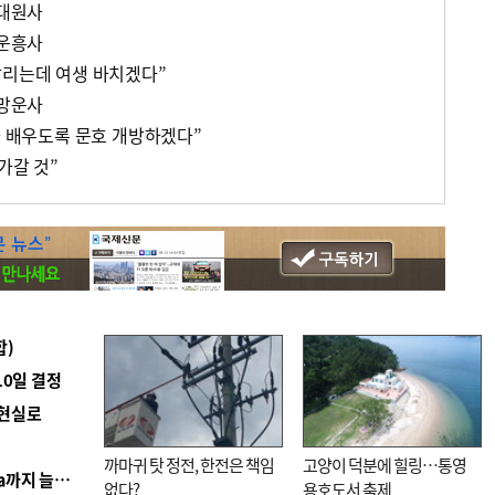
 대원사
 운흥사
알리는데 여생 바치겠다”
 망운사
나 배우도록 문호 개방하겠다”
가갈 것”
합)
10일 결정
 현실로
까마귀 탓 정전, 한전은 책임
고양이 덕분에 힐링…통영
■ 경남 농정 비전 ‘잘 사는 농촌’…스마트팜 1000㏊까지 늘린다
없다?
용호도서 축제