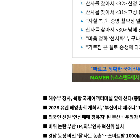
산사를 찾아서 <32> 산청
산사를 찾아서 <31> 고성
“사찰 복원·승병 활약상 
산사를 찾아서 <30> 남해
“마음 정화 ‘선서화’ 누구
“가르침 큰 절로 중생에 다
■ 해수부 청사, 북항 국제여객터미널 옆에 선다(종
■ 2028 유엔 해양총회 개최지, ‘부산이냐 제주냐’ 
■ 외국인 선원 ‘인신매매 경유지’ 된 부산…우려가
■ 비위 논란 부산TP, 외부인사 혁신위 설치