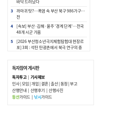
바닥 드러났다
3
까마귀 탓?…폭염 속 부산 북구 986가구 정
전
4
[속보] 부산·김해·울주 ‘경계 단계’…전국
48개 시군 가뭄
5
[2026 부산청소년극지체험탐험대 현장르
포] 3회 : 석탄 탄광촌에서 북극 연구의 중
심지로
6
부산·울산·경남 폭염 속 소나기·비…무더
독자참여 게시판
위는 지속
독자투고
|
기사제보
7
‘혐오표현’ 쓰면 지방공무원 최대 파면까지
인사
|
모임
|
개업
|
결혼
|
출산
|
동정
|
부고
중징계
산행안내
|
산행후기
|
산행사진
8
부산 해운대구 아파트 14층서 불…실외기
등산
가이드
|
낚시
가이드
과열 추정
9
이임생, 홍명보 선임 독단적 결정 아냐…면
담 메모 제출
10
김해시의회, 11일 544억 원 규모 민생지원