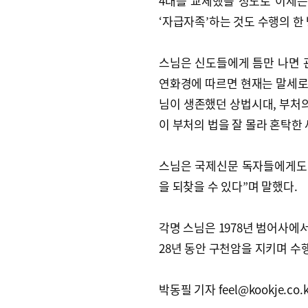
4대를 교체했을 정도로 이제는
‘자급자족’하는 것도 수행의 한
스님은 신도들에게 틈만 나면 
연화경에 따르면 현재는 말세로 
님이 생존했던 상법시대, 부처
이 부처의 법을 잘 몰라 혼탁한
스님은 국제신문 독자들에게도 
을 되찾을 수 있다”며 말했다.
각명 스님은 1978년 범어사에서
28년 동안 구천암을 지키며 수
박동필 기자 feel@kookje.co.k