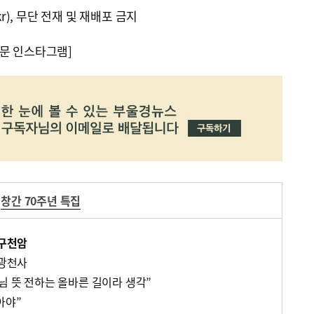
kr), 무단 전재 및 재배포 금지
문 인스타그램]
창간 70주년 특집
 구천암
 광천사
님 뜻 전하는 올바른 길이라 생각”
아야”