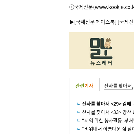
ⓒ국제신문(www.kookje.co.
▶
[국제신문 페이스북]
[국제신
관련
기사
산사를 찾아서
,
산사를 찾아서 <29> 김해
산사를 찾아서 <33> 양산
“지역 위한 봉사활동, 부처
“비워내서 아름다운 삶 살