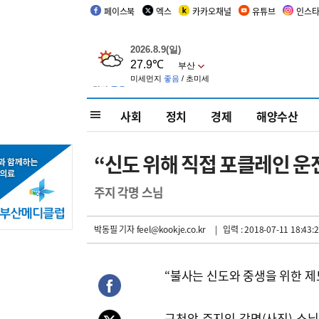
페이스북
엑스
카카오채널
유튜브
인스
사회
정치
경제
해양수산
“신도 위해 직접 포클레인 운
주지 각명 스님
박동필 기자
feel@kookje.co.kr
| 입력 : 2018-07-11 18:43:
“불사는 신도와 중생을 위한 제
구천암 주지인 각명(사진) 스님