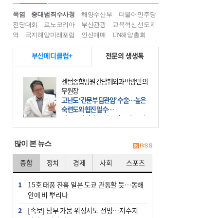
폭염
중대범죄수사청
해양수산부
더불어민주당
전당대회
르노코리아
부산관광
교육혁신선도지
역
극지해양미래포럼
인신매매
UN해양총회
부산메디클럽+
전문의 생생톡
센텀종합병원 간담췌외과 박광민 의
무원장
고난도 ‘간문부 담관암’ 수술…높은
숙련도와 협진 필수
간문부 담관암(클라츠킨 종양)은 좌
우 간에서 나오는, 담관(담즙 배출 경
로)이 합쳐지는 부위인 ‘간문부(肝門
많이 본 뉴스
部)’에 생기는 악성 종양이다. 간동맥
문맥 림프절 담
종합
정치
경제
사회
스포츠
1
15호 태풍 찬홈 일본 도쿄 관통할 듯…동해
안에 비 뿌리나
2
[속보] 남부 가뭄 위성서도 선명…저수지