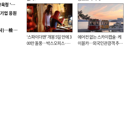
■ 교육혁신선도지 공모 코앞인데…구·군 난색에 교육청 ‘쩔쩔’
역기업 응원
■ 검사 신분 버리고 직급하향(10년 이하 저연차 검사)…檢 중수청행 기피
‘스파이더맨’ 개봉 5일 만에 3
에어컨 없는 스카이캡슐·케
00만 돌풍…박스오피스·예
이블카…외국인관광객 추억
매율 동시 1위
대신 고역 될라