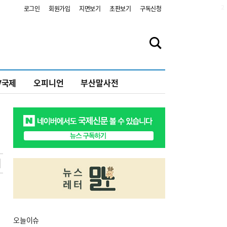
2
로그인
회원가입
지면보기
초판보기
구독신청
V국제
오피니언
부산말사전
오늘
이슈