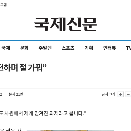
타그램
국제
문화
주말엔
스포츠
기획
인터뷰
T
전하며 절 가꿔”
22
| 본지 21면
글자 크기
도 차원에서 제게 맡겨진 과제라고 봅니다.”
은 짧은 사