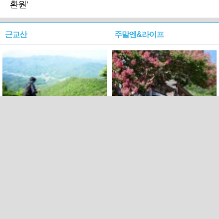
환원'
근교산
주말엔&라이프
근교산&그너머…상주·문경
폭염보다 더 뜨거워라…100
청화산~시루봉
일을 붉게 불태울 ‘선비정신’
피었네
PC버전
엑스
페이스북
Copyright ⓒ 2015 All rights reserved by 국제신문