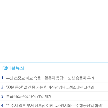
[많이 본 뉴스]
1
부산 초중교 폐교 속출…활용처 못찾아 도심 흉물화 우려
2
‘30분 등산’ 없인 못 가는 천마산전망대…최소 1년 고생길
3
홈플러스 주요매장 영업 재개
4
“진주시 일부 부서 원도심 이전…사천시와 우주항공산업 협력”