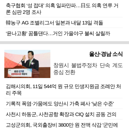
축구협회 ‘성 접대’ 의혹 일파만파…日도 의혹 연루 거
론 심판 2명 조사
韓농구 AG 조별리그서 일본과 내달 13일 격돌
‘윤나고황’ 꿈틀댄다…거인 가을야구 불씨 살릴까
울산·경남 소식
창원시 불법주정차 단속 계도
중심 전환
김해시의회, 11일 544억 원 규모 민생지원금 조례안 처
리 주목
기록적 폭염·가뭄에도 양산시 가축 폐사 ‘낮은 수준’
사천시 하동군, 사천공항 확장과 CIQ 설치 공동 건의
고성군의회, 국외출장비 3800만 원 전액 삭감 '군민에