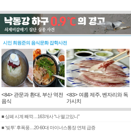
시인 최원준의 음식문화 잡학사전
<84> 관문과 환대, 부산 역전
<83> 여름 제주, 벤자리와 독
음식
가시치
■ 상폐 시계 째깍…163개사 “나 떨고있니”
■ ‘빚투’ 후폭풍…20·60대 마이너스통장 연체 급증