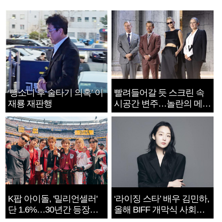
‘뺑소니 후 술타기 의혹’ 이
빨려들어갈 듯 스크린 속
재룡 재판행
시공간 변주…놀란의 메시
지는 ‘전쟁 속죄’
K팝 아이돌, '밀리언셀러'
‘라이징 스타’ 배우 김민하,
단 1.6%…30년간 등장
올해 BIFF 개막식 사회자
1182개팀 전수조사
확정