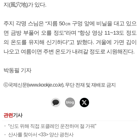
지(風穴地)가 있다.
주지 각명 스님은 “지름 50㎝ 구멍 앞에 비닐을 대고 있으
면 금방 부풀어 오를 정도”라며 “항상 영상 11~13도 정도
의 온도를 유지해 신기하다”고 밝혔다. 겨울에 가면 김이
나오고 여름이면 주변 온도가 내려갈 정도로 시원해진다.
박동필 기자
ⓒ국제신문(www.kookje.co.kr), 무단 전재 및 재배포 금지
관련
기사
“신도 위해 직접 포클레인 운전하며 절 가꿔”
산사를 찾아서 <33> 양산 광천사