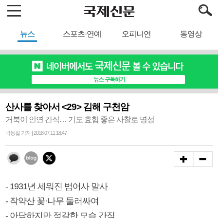
뉴스
스포츠·연예
오피니언
동영상
산사를 찾아서 <29> 김해 구천암
거북이 인연 간직… 기도 효험 좋은 사찰로 명성
박동필 기자 | 2018.07.11 18:47
- 1931년 세워진 범어사 말사
- 작약산 꽃·나무 둘러싸여
- 아담하지만 정갈한 모습 간직