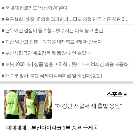
■ 국내 대형로펌도 ‘생성형 AI’ 쓴다
■ 축구협회 ‘성 접대’ 의혹 일파만파…日도 의혹 연루 거론 심판 2명 조사
■ 근무여건 깜깜이 중수청…檢수사관 이직 놓고 혼란
■ 기존 일반고 전환…과기원 영재학교 3개 더 만든다
■ 부산시립극단 예술감독 못 뽑았나, 안 뽑았나
■ 로봇 1000대가 상품 입출고 척척…롯데마트 24시간 배송 자동화
■ 해수부 청사, 북항 국제여객터미널 옆에 선다(종합)
스포츠 +
“이강인 서울서 새 출발 응원”
패패패패…부산아이파크 1부 승격 급제동