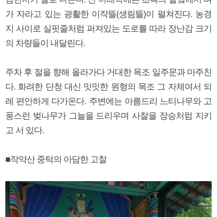
가 자라고 있는 광활한 이작뜰(생림뜰)이 펼쳐진다. 농경
지 사이로 실핏줄처럼 퍼져있는 도로를 따라 장난감 크기
의 차량들이 내달린다.
주차 후 절을 향해 올라가다 거대한 목조 일주문과 마주친
다. 화려한 단청 대신 밋밋한 원형의 목조 그 자체여서 되
레 편안하게 다가온다. 주변에는 아름드리 느티나무와 고
풍스런 벚나무가 그늘을 드리우며 사찰을 장승처럼 지키
고 서 있다.
■작약산 중턱의 아담한 고찰