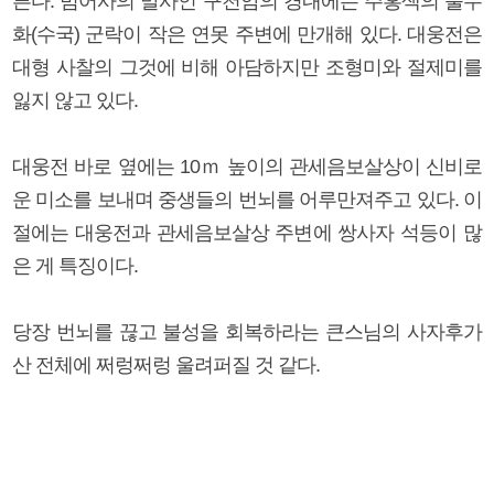
른다. 범어사의 말사인 구천암의 경내에는 주홍색의 불두
화(수국) 군락이 작은 연못 주변에 만개해 있다. 대웅전은
대형 사찰의 그것에 비해 아담하지만 조형미와 절제미를
잃지 않고 있다.
대웅전 바로 옆에는 10ｍ 높이의 관세음보살상이 신비로
운 미소를 보내며 중생들의 번뇌를 어루만져주고 있다. 이
절에는 대웅전과 관세음보살상 주변에 쌍사자 석등이 많
은 게 특징이다.
당장 번뇌를 끊고 불성을 회복하라는 큰스님의 사자후가
산 전체에 쩌렁쩌렁 울려퍼질 것 같다.