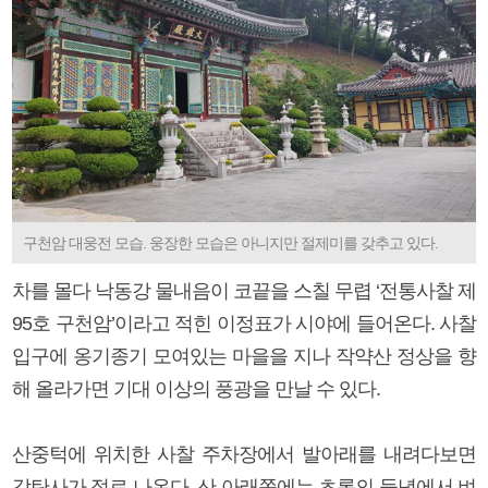
구천암 대웅전 모습. 웅장한 모습은 아니지만 절제미를 갖추고 있다.
차를 몰다 낙동강 물내음이 코끝을 스칠 무렵 ‘전통사찰 제
95호 구천암’이라고 적힌 이정표가 시야에 들어온다. 사찰
입구에 옹기종기 모여있는 마을을 지나 작약산 정상을 향
해 올라가면 기대 이상의 풍광을 만날 수 있다.
산중턱에 위치한 사찰 주차장에서 발아래를 내려다보면
감탄사가 절로 나온다. 산 아래쪽에는 초록의 들녘에서 벼