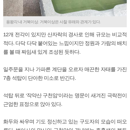
용왕각 내 거북이상. 거북이상은 사찰 유래와 관계가 있다.
12개 전각이 있지만 산자락의 경사로 인해 규모는 비교적
적다. 다닥 다닥 붙어있는 느낌이지만 정원과 가람의 배치
를 볼 때 짜임새 있게 조성된 듯하다.
일주문을 지나 가파른 계단을 오르자 매끈한 자태를 가진
7층 석탑이 단아한 미소로 반긴다.
석탑 뒤로 ‘작약산 구천암’이라는 명문이 새겨진 극락전이
근엄한 표정으로 앉아 있다.
화두와 싸우며 기도 정신하고 있는 구도자의 모습이 떠오