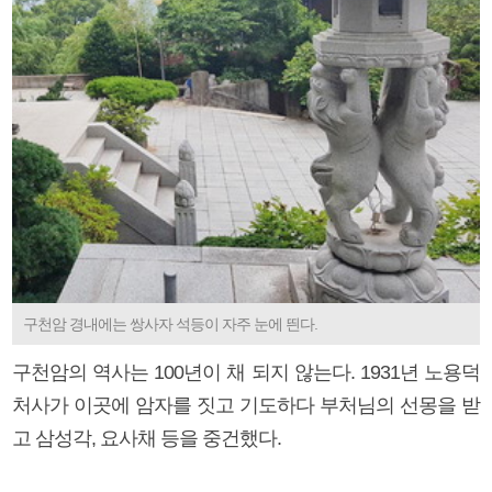
구천암 경내에는 쌍사자 석등이 자주 눈에 띈다.
구천암의 역사는 100년이 채 되지 않는다. 1931년 노용덕
처사가 이곳에 암자를 짓고 기도하다 부처님의 선몽을 받
고 삼성각, 요사채 등을 중건했다.