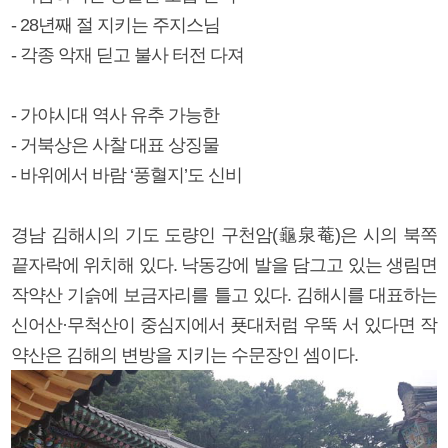
- 28년째 절 지키는 주지스님
- 각종 악재 딛고 불사 터전 다져
- 가야시대 역사 유추 가능한
- 거북상은 사찰 대표 상징물
- 바위에서 바람 ‘풍혈지’도 신비
경남 김해시의 기도 도량인 구천암(龜泉菴)은 시의 북쪽
끝자락에 위치해 있다. 낙동강에 발을 담그고 있는 생림면
작약산 기슭에 보금자리를 틀고 있다. 김해시를 대표하는
신어산·무척산이 중심지에서 푯대처럼 우뚝 서 있다면 작
약산은 김해의 변방을 지키는 수문장인 셈이다.