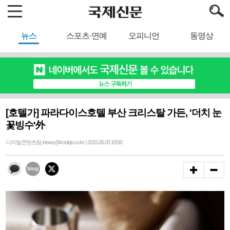
뉴스
스포츠·연예
오피니언
동영상
[호텔가] 파라다이스호텔 부산 크리스탈 가든, '더치 눈
꽃빙수'外
디지털콘텐츠팀 inews@kookje.co.kr | 2015.06.03 18:50