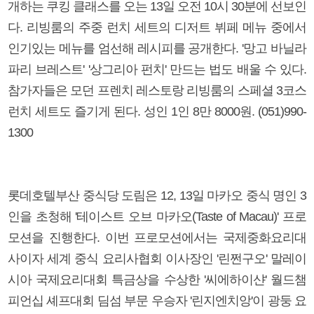
개하는 쿠킹 클래스를 오는 13일 오전 10시 30분에 선보인
다. 리빙룸의 주중 런치 세트의 디저트 뷔페 메뉴 중에서
인기있는 메뉴를 엄선해 레시피를 공개한다. '망고 바닐라
파리 브레스트' '상그리아 펀치' 만드는 법도 배울 수 있다.
참가자들은 모던 프렌치 레스토랑 리빙룸의 스페셜 3코스
런치 세트도 즐기게 된다. 성인 1인 8만 8000원. (051)990-
1300
롯데호텔부산 중식당 도림은 12, 13일 마카오 중식 명인 3
인을 초청해 '테이스트 오브 마카오(Taste of Macau)' 프로
모션을 진행한다. 이번 프로모션에서는 국제중화요리대
사이자 세계 중식 요리사협회 이사장인 '린쩐구오' 말레이
시아 국제요리대회 특금상을 수상한 '씨에하이샨' 월드챔
피언십 셰프대회 딤섬 부문 우승자 '린지엔치앙'이 광둥 요