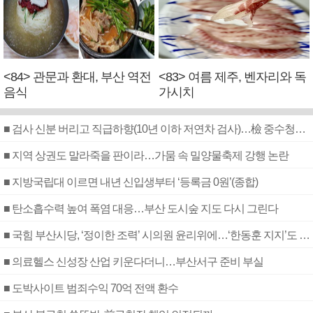
<84> 관문과 환대, 부산 역전
<83> 여름 제주, 벤자리와 독
음식
가시치
■ 검사 신분 버리고 직급하향(10년 이하 저연차 검사)…檢 중수청행 기피
■ 지역 상권도 말라죽을 판이라…가뭄 속 밀양물축제 강행 논란
■ 지방국립대 이르면 내년 신입생부터 ‘등록금 0원’(종합)
■ 탄소흡수력 높여 폭염 대응…부산 도시숲 지도 다시 그린다
■ 국힘 부산시당, ‘정이한 조력’ 시의원 윤리위에…‘한동훈 지지’도 신고접수
■ 의료헬스 신성장 산업 키운다더니…부산서구 준비 부실
■ 도박사이트 범죄수익 70억 전액 환수