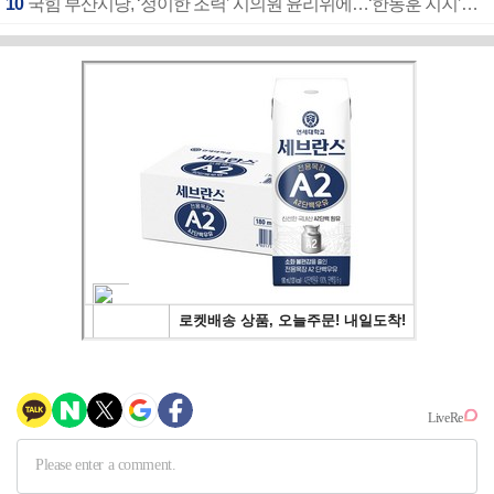
10
국힘 부산시당, ‘정이한 조력’ 시의원 윤리위에…‘한동훈 지지’도 신고접수