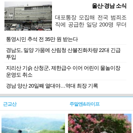
울산·경남 소식
대포통장 모집해 전국 범죄조
직에 공급한 일당 200명 무더
기 검거
통영시민 추석 전 35만 원 받는다
경남도, 밀양 가뭄에 산림청 산불진화차량 22대 긴급
투입
지리산 기슭 산청군, 제한급수 이어 어린이 물놀이장
운영도 취소
경남 양산 20일째 열대야…역대 최장 기록
근교산
주말엔&라이프