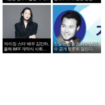
지는 ‘전쟁 속죄’
1182개팀 전수조사
‘라이징 스타’ 배우 김민하,
친일 논란 빚은 가수 남인
올해 BIFF 개막식 사회자
수 공개 토론회 열린다.
확정