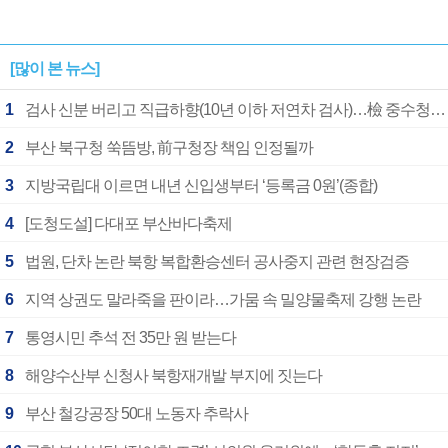
[많이 본 뉴스]
1
검사 신분 버리고 직급하향(10년 이하 저연차 검사)…檢 중수청행 기피
2
부산 북구청 쑥뜸방, 前구청장 책임 인정될까
3
지방국립대 이르면 내년 신입생부터 ‘등록금 0원’(종합)
4
[도청도설] 다대포 부산바다축제
5
법원, 단차 논란 북항 복합환승센터 공사중지 관련 현장검증
6
지역 상권도 말라죽을 판이라…가뭄 속 밀양물축제 강행 논란
7
통영시민 추석 전 35만 원 받는다
8
해양수산부 신청사 북항재개발 부지에 짓는다
9
부산 철강공장 50대 노동자 추락사