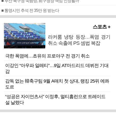
■ 부산 북구청 쑥뜸방, 前구청장 책임 인정될까
■ 통영시민 추석 전 35만 원 받는다
스포츠 +
라커룸 냉탕 등장…폭염 경기
취소 속출에 PS 셈법 복잡
극한 폭염에…초유의 프로야구 전 경기 취소
이강인 “아우파 알레티”…9일 AT마드리드 데뷔전 기대
감
감독 없는 韓축구팀 9월 A매치 첫 상대, 랭킹 25위 에콰
도르
“성공은 자이언츠서” 이정후, 멀티홈런으로 트레이드
설 날렸다