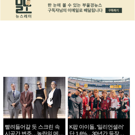
빨려들어갈 듯 스크린 속
K팝 아이돌, '밀리언셀러'
시공간 변주…놀란의 메시
단 1.6%…30년간 등장