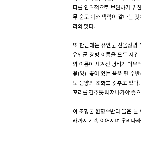
티를 인위적으로 보완하기 위
무 숲도 이와 맥락이 같다는 것
리와 맞다.
또 한군데는 유엔군 전몰장병 
유엔군 장병 이름을 모두 새긴
의 이름이 새겨진 명비가 어우러져
꽃(양), 꽃이 있는 움푹 팬 수
도 음양의 조화를 갖추고 있다
꼬리를 감추듯 빠져나가야 좋으며
이 조형물 원형수반의 물은 늘 
래까지 계속 이어지며 우리나라 