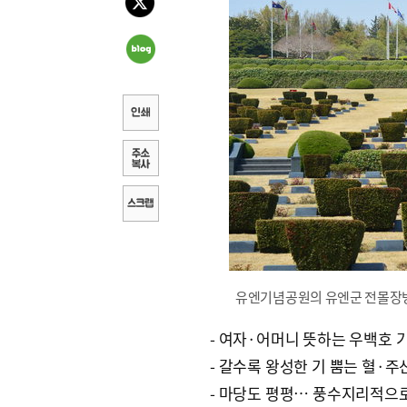
유엔기념공원의 유엔군 전몰장병 
- 여자·어머니 뜻하는 우백호 
- 갈수록 왕성한 기 뿜는 혈·주
- 마당도 평평… 풍수지리적으