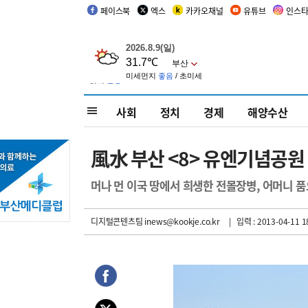
페이스북
엑스
카카오채널
유튜브
인스
사회
정치
경제
해양수산
風水 부산 <8> 유엔기념공원
머나 먼 이국 땅에서 희생한 전몰장병, 어머니 
디지털콘텐츠팀 inews@kookje.co.kr
| 입력 : 2013-04-11 1