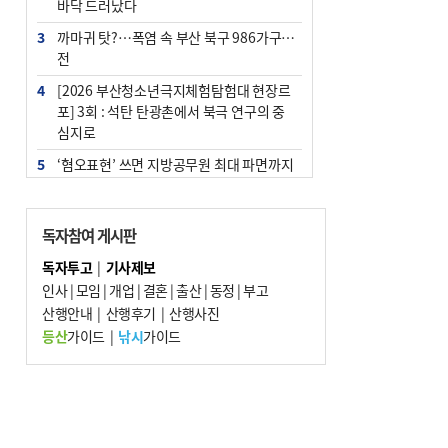
바닥 드러났다
3
까마귀 탓?…폭염 속 부산 북구 986가구 정
전
4
[2026 부산청소년극지체험탐험대 현장르
포] 3회 : 석탄 탄광촌에서 북극 연구의 중
심지로
5
‘혐오표현’ 쓰면 지방공무원 최대 파면까지
중징계
6
[속보] 부산·김해·울주 ‘경계 단계’…전국
독자참여 게시판
48개 시군 가뭄
독자투고
|
기사제보
7
이임생, 홍명보 선임 독단적 결정 아냐…면
인사
|
모임
|
개업
|
결혼
|
출산
|
동정
|
부고
담 메모 제출
산행안내
|
산행후기
|
산행사진
8
부산·울산·경남 폭염 속 소나기·비…무더
등산
가이드
|
낚시
가이드
위는 지속
9
경찰가족 관련 사건 45건…그동안 파악조
차 안해
10
홈플 사태에 2분기 대형마트 판매 9.4%