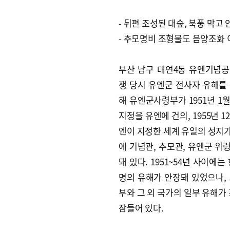
- 뒤편 조성된 대숲, 북풍 막고
- 추모명비 조형물도 음양조화 
부산 남구 대연4동 유엔기념
쟁 당시 유엔군 전사자 유해를
해 유엔군사령부가 1951년 1
지정을 유엔에 건의, 1955년
엔이 지정한 세계 유일의 성지가 
에 기념관, 추모관, 유엔군 위
돼 있다. 1951~54년 사이에
명의 유해가 안장돼 있었으나, 
부와 그 외 국가의 일부 유해가 
잠들어 있다.