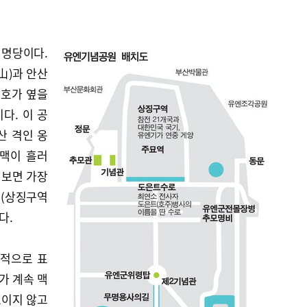
 명당이다.
山)과 안산
백호가 옆을
다. 이 공
산 격인 옹
기맥이 흘러
 보면 가장
기(상징구역
다.
중적으로 표
가 계속 맥
모이지 않고