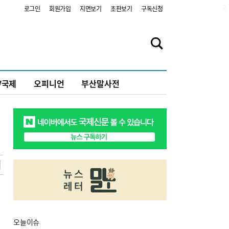
2
로그인
회원가입
지면보기
초판보기
구독신청
V국제
오피니언
부산말사전
오늘
이슈