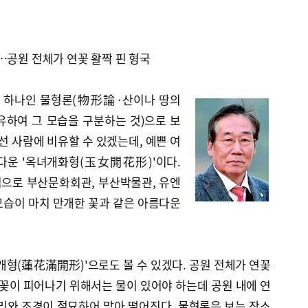
…공원 전체가 연꽃 활짝 핀 형국
 하나인 물형론(物形論·산이나 땅의
유하여 그 모습을 구분하는 것)으로 보
선 사람에 비유할 수 있겠는데, 예쁜 여
다운 '옥녀개화형(玉女開花形)'이다.
으로 부산문화회관, 부산박물관, 유엔
모습이 마치 만개한 꽃과 같은 아름다운
개형(蓮花滿開形)'으로도 볼 수 있겠다. 공원 전체가 연꽃
연꽃이 피어나기 위해서는 물이 있어야 하는데 공원 내에 연
리와 조경이 절묘하어 맞아 떨어진다. 물형론은 보는 장소