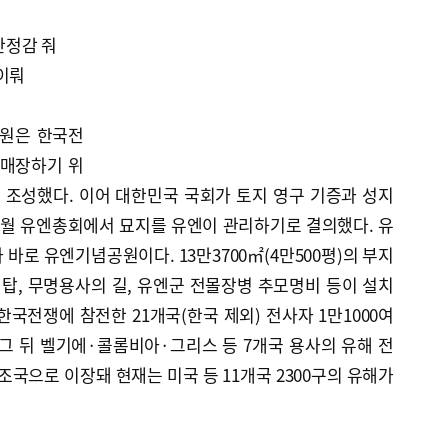
 안정감 줘
이뤄
공원은 한국전
 매장하기 위
월 조성했다. 이어 대한민국 국회가 토지 영구 기증과 성지
 12월 유엔총회에서 묘지를 유엔이 관리하기로 결의했다. 유
바로 유엔기념공원이다. 13만3700㎡(4만500평)의 부지
령탑, 무명용사의 길, 유엔군 전몰장병 추모명비 등이 설치
는 한국전쟁에 참전한 21개국(한국 제외) 전사자 1만1000여
그 뒤 벨기에·콜롬비아·그리스 등 7개국 용사의 유해 전
조국으로 이장돼 현재는 미국 등 11개국 2300구의 유해가