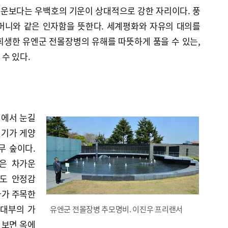
운보다는 우백호의 기운이 상대적으로 강한 자리이다. 풍
머니와 같은 인자함을 뜻한다. 세계평화와 자유의 대의를
희생한 유엔군 전몰장병의 유해를 따뜻하게 품을 수 있는,
수 있다.
내에서 눈길
엔기가 게양
무 숲이다.
은 차가운
로도 안정감
자가 주목한
사대부의 가
유엔군 전몰장병 추모명비. 이진우 프리랜서
 보면 옥에