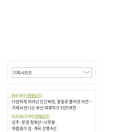
↓…백화점은 14.8%↑
문화 장터
[전체보기]
다양하게 피어난 인간욕망, 옻칠로 풀어낸 자연의 이치
거제서 만나는 부산 여류작가 5인5색전
근교산&그너머
[전체보기]
상주·문경 청화산~시루봉
여름휴가 섬·계곡 산행 4선