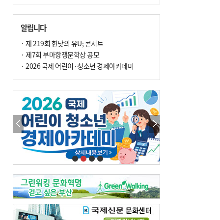
알립니다
· 제 219회 한낮의 유U; 콘서트
· 제7회 부마항쟁문학상 공모
· 2026 국제 어린이·청소년 경제아카데미