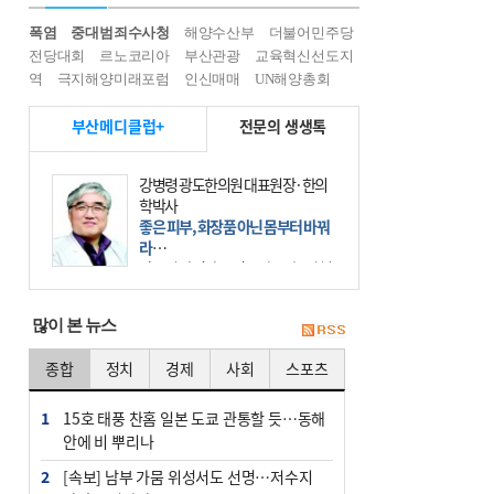
폭염
중대범죄수사청
해양수산부
더불어민주당
전당대회
르노코리아
부산관광
교육혁신선도지
역
극지해양미래포럼
인신매매
UN해양총회
부산메디클럽+
전문의 생생톡
강병령 광도한의원 대표원장·한의
학박사
좋은 피부, 화장품 아닌 몸부터 바꿔
라
아무리 나이가 들어도 마음만은 청춘
인데, 문득 거울을 보면 칙칙하고 푸
석한 얼굴을 마주하게 된다. 없던 주
많이 본 뉴스
름이 생겨나고 피부는 처지는데, 막
을 방법이 없으니 애써
종합
정치
경제
사회
스포츠
1
15호 태풍 찬홈 일본 도쿄 관통할 듯…동해
안에 비 뿌리나
2
[속보] 남부 가뭄 위성서도 선명…저수지