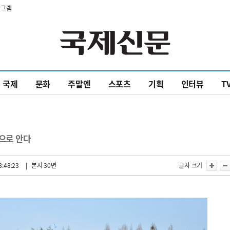
타그램
국제
문화
주말엔
스포츠
기획
인터뷰
T
품으로 안다
8:48:23
| 본지 30면
글자 크기