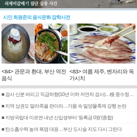
시인 최원준의 음식문화 잡학사전
<84> 관문과 환대, 부산 역전
<83> 여름 제주, 벤자리와 독
음식
가시치
■ 검사 신분 버리고 직급하향(10년 이하 저연차 검사)…檢 중수청행 기피
■ 지역 상권도 말라죽을 판이라…가뭄 속 밀양물축제 강행 논란
■ 지방국립대 이르면 내년 신입생부터 ‘등록금 0원’(종합)
■ 탄소흡수력 높여 폭염 대응…부산 도시숲 지도 다시 그린다