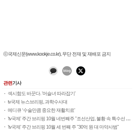
ⓒ국제신문(www.kookje.co.kr), 무단 전재 및 재배포 금지
관련
기사
섹시함도 바꾼다. '머슬녀 따라잡기'
tv국제 뉴스브리핑, 과학수사대
메디큐 ‘수술만큼 중요한 재활치료’
'tv국제' 주간 브리핑 10월 네번째주 "조선산업, 불황 속 특수선 블루오션"
'tv국제' 주간 브리핑 10월 세 번째 주 "30억 원 대 마약사범"