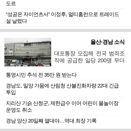
도르
“성공은 자이언츠서” 이정후, 멀티홈런으로 트레이드
설 날렸다
울산·경남 소식
대포통장 모집해 전국 범죄조
직에 공급한 일당 200명 무더
기 검거
통영시민 추석 전 35만 원 받는다
경남도, 밀양 가뭄에 산림청 산불진화차량 22대 긴급
투입
지리산 기슭 산청군, 제한급수 이어 어린이 물놀이장
운영도 취소
경남 양산 20일째 열대야…역대 최장 기록