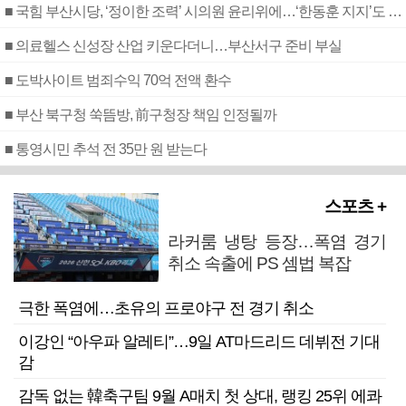
■ 국힘 부산시당, ‘정이한 조력’ 시의원 윤리위에…‘한동훈 지지’도 신고접수
■ 의료헬스 신성장 산업 키운다더니…부산서구 준비 부실
■ 도박사이트 범죄수익 70억 전액 환수
■ 부산 북구청 쑥뜸방, 前구청장 책임 인정될까
■ 통영시민 추석 전 35만 원 받는다
스포츠 +
라커룸 냉탕 등장…폭염 경기
취소 속출에 PS 셈법 복잡
극한 폭염에…초유의 프로야구 전 경기 취소
이강인 “아우파 알레티”…9일 AT마드리드 데뷔전 기대
감
감독 없는 韓축구팀 9월 A매치 첫 상대, 랭킹 25위 에콰