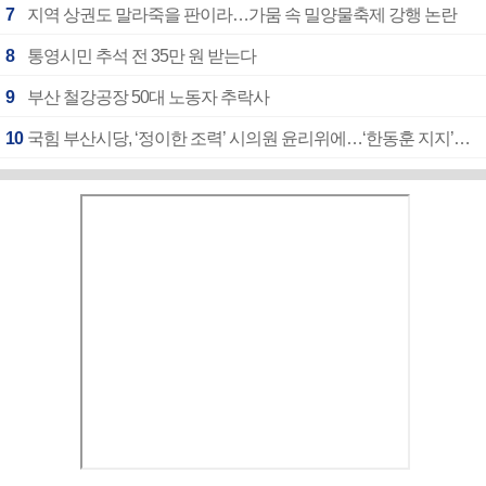
7
지역 상권도 말라죽을 판이라…가뭄 속 밀양물축제 강행 논란
8
통영시민 추석 전 35만 원 받는다
9
부산 철강공장 50대 노동자 추락사
10
국힘 부산시당, ‘정이한 조력’ 시의원 윤리위에…‘한동훈 지지’도 신고접수