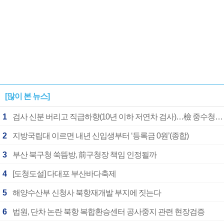
[많이 본 뉴스]
1
검사 신분 버리고 직급하향(10년 이하 저연차 검사)…檢 중수청행 기피
2
지방국립대 이르면 내년 신입생부터 ‘등록금 0원’(종합)
3
부산 북구청 쑥뜸방, 前구청장 책임 인정될까
4
[도청도설] 다대포 부산바다축제
5
해양수산부 신청사 북항재개발 부지에 짓는다
6
법원, 단차 논란 북항 복합환승센터 공사중지 관련 현장검증