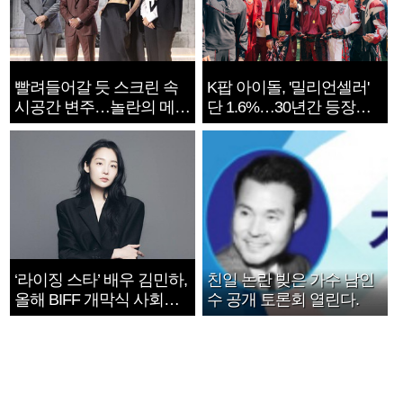
빨려들어갈 듯 스크린 속
K팝 아이돌, '밀리언셀러'
시공간 변주…놀란의 메시
단 1.6%…30년간 등장
지는 ‘전쟁 속죄’
1182개팀 전수조사
‘라이징 스타’ 배우 김민하,
친일 논란 빚은 가수 남인
올해 BIFF 개막식 사회자
수 공개 토론회 열린다.
확정