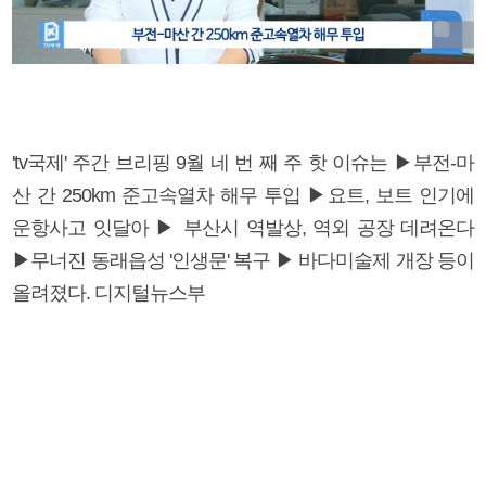
'tv국제' 주간 브리핑 9월 네 번 째 주 핫 이슈는 ▶부전-마
산 간 250km 준고속열차 해무 투입 ▶요트, 보트 인기에
운항사고 잇달아 ▶ 부산시 역발상, 역외 공장 데려온다
▶무너진 동래읍성 '인생문' 복구 ▶ 바다미술제 개장 등이
올려졌다. 디지털뉴스부