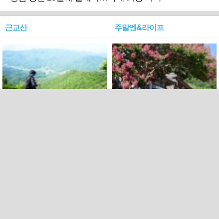
근교산
주말엔&라이프
근교산&그너머…상주·문경
폭염보다 더 뜨거워라…100
청화산~시루봉
일을 붉게 불태울 ‘선비정신’
피었네
PC버전
엑스
페이스북
Copyright ⓒ 2015 All rights reserved by 국제신문