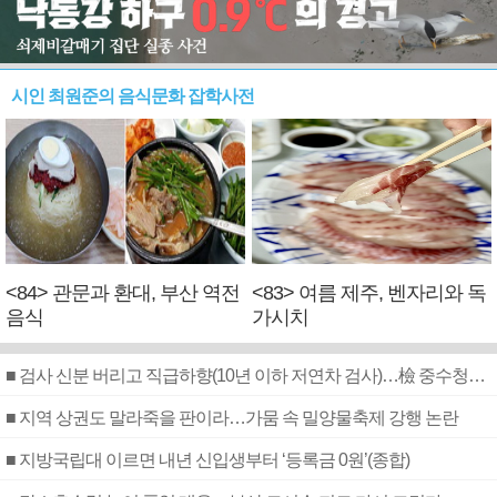
시인 최원준의 음식문화 잡학사전
<84> 관문과 환대, 부산 역전
<83> 여름 제주, 벤자리와 독
음식
가시치
■ 검사 신분 버리고 직급하향(10년 이하 저연차 검사)…檢 중수청행 기피
■ 지역 상권도 말라죽을 판이라…가뭄 속 밀양물축제 강행 논란
■ 지방국립대 이르면 내년 신입생부터 ‘등록금 0원’(종합)