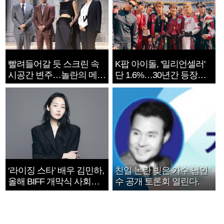
빨려들어갈 듯 스크린 속
K팝 아이돌, '밀리언셀러'
시공간 변주…놀란의 메시
단 1.6%…30년간 등장
지는 ‘전쟁 속죄’
1182개팀 전수조사
‘라이징 스타’ 배우 김민하,
친일 논란 빚은 가수 남인
올해 BIFF 개막식 사회자
수 공개 토론회 열린다.
확정