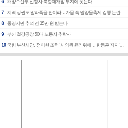
6
해양수산부 신청사 북항재개발 부지에 짓는다
7
지역 상권도 말라죽을 판이라…가뭄 속 밀양물축제 강행 논란
8
통영시민 추석 전 35만 원 받는다
9
부산 철강공장 50대 노동자 추락사
10
국힘 부산시당, ‘정이한 조력’ 시의원 윤리위에…‘한동훈 지지’도 신고접수