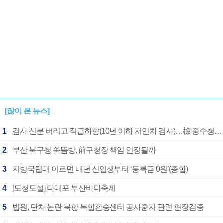
[많이 본 뉴스]
1
검사 신분 버리고 직급하향(10년 이하 저연차 검사)…檢 중수청행 기피
2
부산 북구청 쑥뜸방, 前구청장 책임 인정될까
3
지방국립대 이르면 내년 신입생부터 ‘등록금 0원’(종합)
4
[도청도설] 다대포 부산바다축제
5
법원, 단차 논란 북항 복합환승센터 공사중지 관련 현장검증