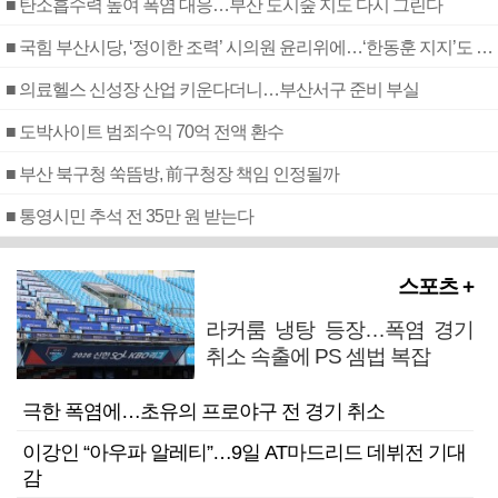
■ 탄소흡수력 높여 폭염 대응…부산 도시숲 지도 다시 그린다
■ 국힘 부산시당, ‘정이한 조력’ 시의원 윤리위에…‘한동훈 지지’도 신고접수
■ 의료헬스 신성장 산업 키운다더니…부산서구 준비 부실
■ 도박사이트 범죄수익 70억 전액 환수
■ 부산 북구청 쑥뜸방, 前구청장 책임 인정될까
■ 통영시민 추석 전 35만 원 받는다
스포츠 +
라커룸 냉탕 등장…폭염 경기
취소 속출에 PS 셈법 복잡
극한 폭염에…초유의 프로야구 전 경기 취소
이강인 “아우파 알레티”…9일 AT마드리드 데뷔전 기대
감