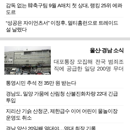
감독 없는 韓축구팀 9월 A매치 첫 상대, 랭킹 25위 에콰
도르
“성공은 자이언츠서” 이정후, 멀티홈런으로 트레이드
설 날렸다
울산·경남 소식
대포통장 모집해 전국 범죄조
직에 공급한 일당 200명 무더
기 검거
통영시민 추석 전 35만 원 받는다
경남도, 밀양 가뭄에 산림청 산불진화차량 22대 긴급
투입
지리산 기슭 산청군, 제한급수 이어 어린이 물놀이장
운영도 취소
경남 양산 20일째 열대야…역대 최장 기록