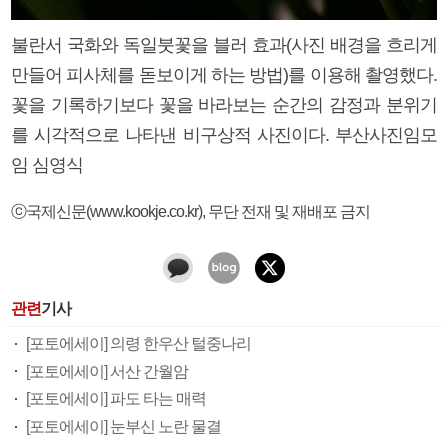
불란서 국화와 독일붓꽃을 블러 효과(사진 배경을 흐리게
만들어 피사체를 돋보이게 하는 방법)를 이용해 촬영했다.
꽃을 기록하기보다 꽃을 바라보는 순간의 감정과 분위기
를 시각적으로 나타낸 비구상적 사진이다. 부산사진임모
임 심영식
ⓒ국제신문(www.kookje.co.kr), 무단 전재 및 재배포 금지
관련
기사
[포토에세이] 의령 한우산 털중나리
[포토에세이] 서산 간월암
[포토에세이] 파도 타는 매력
[포토에세이] 눈부신 노란 물결