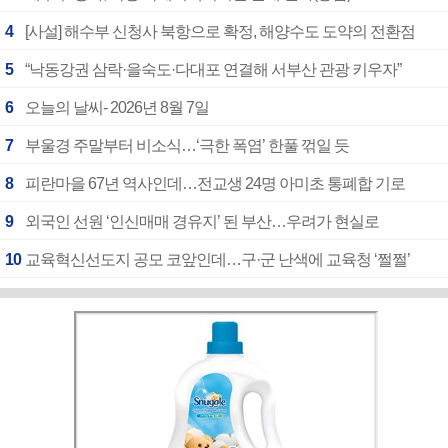
4
[사설] 해수부 신청사 북항으로 확정, 해양수도 도약의 전환점
5
“낙동강권 삼락·을숙도·다대포 연결해 서부산 관광 키우자”
6
오늘의 날씨- 2026년 8월 7일
7
부울경 주말부터 비소식…‘극한 폭염’ 한풀 꺾일 듯
8
피란마을 67년 역사인데…전교생 24명 아미초 통폐합 기로
9
외국인 선원 ‘인신매매 경유지’ 된 부산…우려가 현실로
10
교육혁신선도지 공모 코앞인데…구·군 난색에 교육청 ‘쩔쩔’