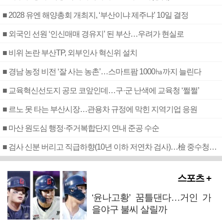
■ 2028 유엔 해양총회 개최지, ‘부산이냐 제주냐’ 10일 결정
■ 외국인 선원 ‘인신매매 경유지’ 된 부산…우려가 현실로
■ 비위 논란 부산TP, 외부인사 혁신위 설치
■ 경남 농정 비전 ‘잘 사는 농촌’…스마트팜 1000㏊까지 늘린다
■ 교육혁신선도지 공모 코앞인데…구·군 난색에 교육청 ‘쩔쩔’
■ 르노 못 타는 부산시장…관용차 규정에 막힌 지역기업 응원
■ 마산 원도심 행정·주거복합단지 연내 준공 수순
■ 검사 신분 버리고 직급하향(10년 이하 저연차 검사)…檢 중수청행 기피
스포츠 +
‘윤나고황’ 꿈틀댄다…거인 가
을야구 불씨 살릴까