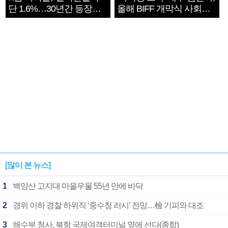
단 1.6%…30년간 등장
올해 BIFF 개막식 사회자
1182개팀 전수조사
확정
[많이 본 뉴스]
1
백양산 고지대 마을우물 55년 만에 바닥
2
경위 이하 경찰 하위직 ‘중수청 러시’ 전망…檢 기피와 대조
3
해수부 청사, 북항 국제여객터미널 옆에 선다(종합)