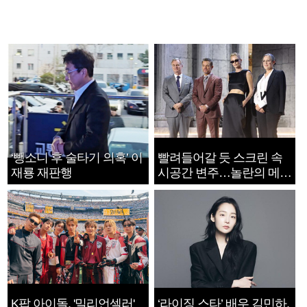
‘뺑소니 후 술타기 의혹’ 이
빨려들어갈 듯 스크린 속
재룡 재판행
시공간 변주…놀란의 메시
지는 ‘전쟁 속죄’
K팝 아이돌, '밀리언셀러'
‘라이징 스타’ 배우 김민하,