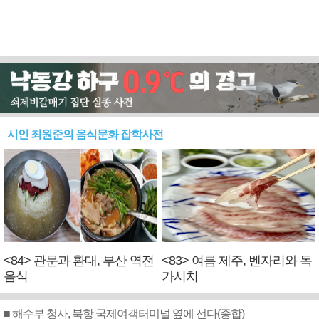
시인 최원준의 음식문화 잡학사전
<84> 관문과 환대, 부산 역전
<83> 여름 제주, 벤자리와 독
음식
가시치
■ 해수부 청사, 북항 국제여객터미널 옆에 선다(종합)