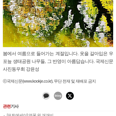
봄에서 여름으로 들어가는 계절입니다. 옷을 갈아입은 우
포늪 생태공원 나무들, 그 반영이 아름답습니다. 국제신문
사진동우회 강윤성
ⓒ국제신문(www.kookje.co.kr), 무단 전재 및 재배포 금지
관련
기사
[포토에세이] 연꽃 위 개개비