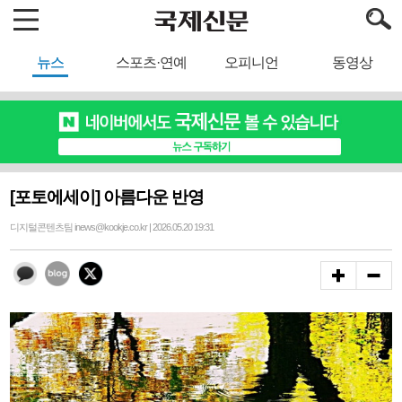
뉴스
스포츠·연예
오피니언
동영상
[포토에세이] 아름다운 반영
디지털콘텐츠팀 inews@kookje.co.kr | 2026.05.20 19:31