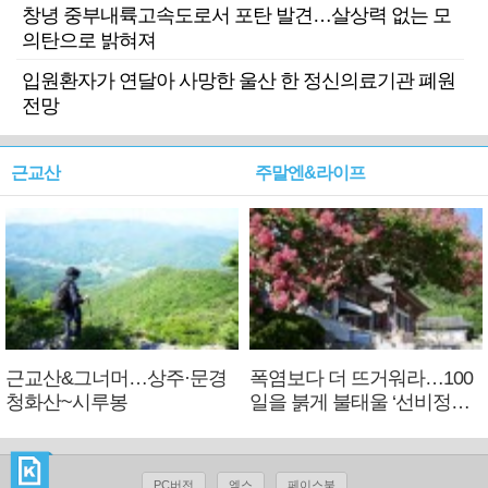
창녕 중부내륙고속도로서 포탄 발견…살상력 없는 모
의탄으로 밝혀져
입원환자가 연달아 사망한 울산 한 정신의료기관 폐원
전망
근교산
주말엔&라이프
근교산&그너머…상주·문경
폭염보다 더 뜨거워라…100
청화산~시루봉
일을 붉게 불태울 ‘선비정신’
피었네
PC버전
엑스
페이스북