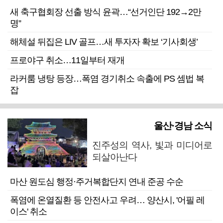
새 축구협회장 선출 방식 윤곽…“선거인단 192→2만
명”
해체설 뒤집은 LIV 골프…새 투자자 확보 ‘기사회생’
프로야구 취소…11일부터 재개
라커룸 냉탕 등장…폭염 경기취소 속출에 PS 셈법 복
잡
울산·경남 소식
진주성의 역사, 빛과 미디어로
되살아난다
마산 원도심 행정·주거복합단지 연내 준공 수순
폭염에 온열질환 등 안전사고 우려… 양산시, '어필 레
이스' 취소