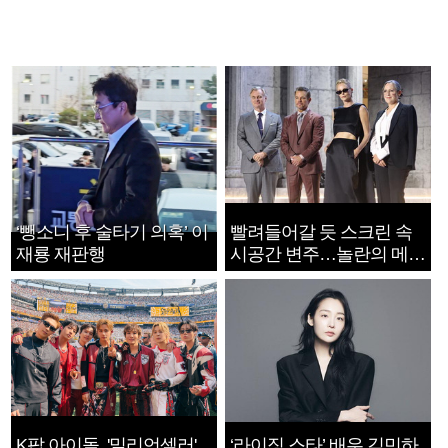
‘뺑소니 후 술타기 의혹’ 이
빨려들어갈 듯 스크린 속
재룡 재판행
시공간 변주…놀란의 메시
지는 ‘전쟁 속죄’
K팝 아이돌, '밀리언셀러'
‘라이징 스타’ 배우 김민하,