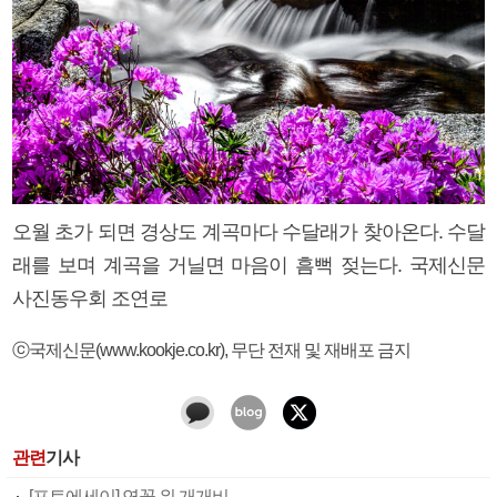
오월 초가 되면 경상도 계곡마다 수달래가 찾아온다. 수달
래를 보며 계곡을 거닐면 마음이 흠뻑 젖는다. 국제신문
사진동우회 조연로
ⓒ국제신문(www.kookje.co.kr), 무단 전재 및 재배포 금지
관련
기사
[포토에세이] 연꽃 위 개개비