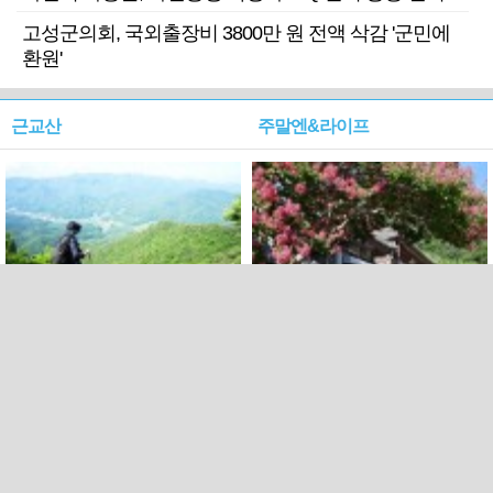
고성군의회, 국외출장비 3800만 원 전액 삭감 '군민에
환원'
근교산
주말엔&라이프
근교산&그너머…상주·문경
폭염보다 더 뜨거워라…100
청화산~시루봉
일을 붉게 불태울 ‘선비정신’
피었네
PC버전
엑스
페이스북
Copyright ⓒ 2015 All rights reserved by 국제신문