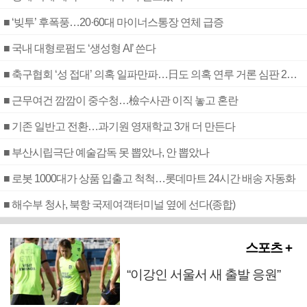
■ ‘빚투’ 후폭풍…20·60대 마이너스통장 연체 급증
■ 국내 대형로펌도 ‘생성형 AI’ 쓴다
■ 축구협회 ‘성 접대’ 의혹 일파만파…日도 의혹 연루 거론 심판 2명 조사
■ 근무여건 깜깜이 중수청…檢수사관 이직 놓고 혼란
■ 기존 일반고 전환…과기원 영재학교 3개 더 만든다
■ 부산시립극단 예술감독 못 뽑았나, 안 뽑았나
■ 로봇 1000대가 상품 입출고 척척…롯데마트 24시간 배송 자동화
■ 해수부 청사, 북항 국제여객터미널 옆에 선다(종합)
스포츠 +
“이강인 서울서 새 출발 응원”