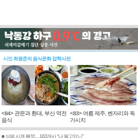
시인 최원준의 음식문화 잡학사전
<84> 관문과 환대, 부산 역전
<83> 여름 제주, 벤자리와 독
음식
가시치
■ 상폐 시계 째깍…163개사 “나 떨고있니”