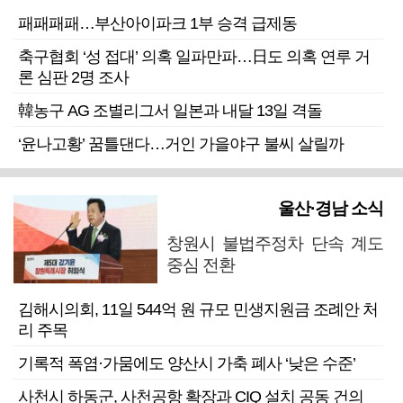
패패패패…부산아이파크 1부 승격 급제동
축구협회 ‘성 접대’ 의혹 일파만파…日도 의혹 연루 거
론 심판 2명 조사
韓농구 AG 조별리그서 일본과 내달 13일 격돌
‘윤나고황’ 꿈틀댄다…거인 가을야구 불씨 살릴까
울산·경남 소식
창원시 불법주정차 단속 계도
중심 전환
김해시의회, 11일 544억 원 규모 민생지원금 조례안 처
리 주목
기록적 폭염·가뭄에도 양산시 가축 폐사 ‘낮은 수준’
사천시 하동군, 사천공항 확장과 CIQ 설치 공동 건의