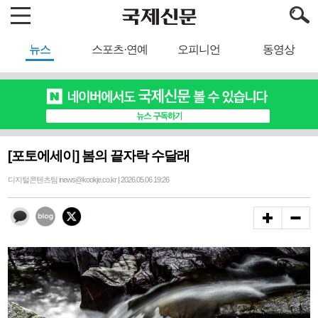
뉴스
스포츠·연예
오피니언
동영상
[포토에세이] 봄의 끝자락 수달래
디지털콘텐츠팀 inews@kookje.co.kr | 2026.05.06 19:26