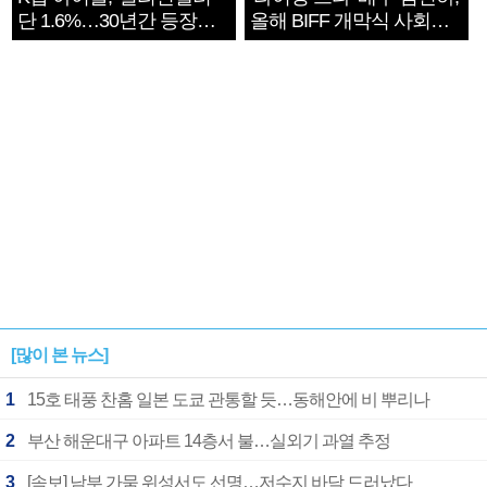
단 1.6%…30년간 등장
올해 BIFF 개막식 사회자
1182개팀 전수조사
확정
[많이 본 뉴스]
1
15호 태풍 찬홈 일본 도쿄 관통할 듯…동해안에 비 뿌리나
2
부산 해운대구 아파트 14층서 불…실외기 과열 추정
3
[속보] 남부 가뭄 위성서도 선명…저수지 바닥 드러났다