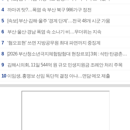
4
까마귀 탓?…폭염 속 부산 북구 986가구 정전
5
[속보] 부산·김해·울주 ‘경계 단계’…전국 48개 시군 가뭄
6
부산·울산·경남 폭염 속 소나기·비…무더위는 지속
7
‘혐오표현’ 쓰면 지방공무원 최대 파면까지 중징계
8
[2026 부산청소년극지체험탐험대 현장르포] 3회 : 석탄 탄광촌에서 북극 연구의 중심지로
9
김해시의회, 11일 544억 원 규모 민생지원금 조례안 처리 주목
10
이임생, 홍명보 선임 독단적 결정 아냐…면담 메모 제출