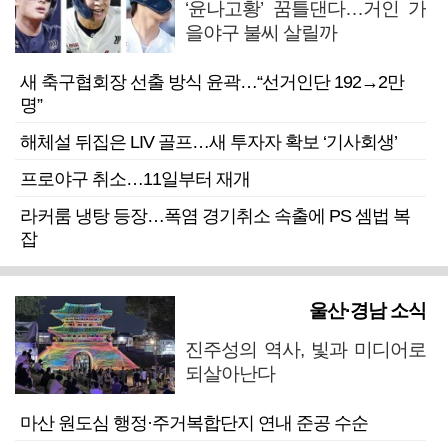
‘윤나고황’ 꿈틀댄다…거인 가
을야구 불씨 살릴까
새 축구협회장 선출 방식 윤곽…“선거인단 192→2만
명”
해체설 뒤집은 LIV 골프…새 투자자 확보 ‘기사회생’
프로야구 취소…11일부터 재개
라커룸 냉탕 등장…폭염 경기취소 속출에 PS 셈법 복
잡
울산·경남 소식
진주성의 역사, 빛과 미디어로
되살아난다
마산 원도심 행정·주거복합단지 연내 준공 수순