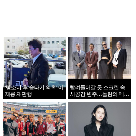
‘뺑소니 후 술타기 의혹’ 이
빨려들어갈 듯 스크린 속
재룡 재판행
시공간 변주…놀란의 메시
지는 ‘전쟁 속죄’