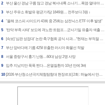
2
부산 울산 경남 구름 많고 경남 북서내륙 소나기…폭염·열대야 계속
3
부산 주유소 휘발유 평균가 ℓ당 1849원… 전주보다 3원 ↓
4
"올해 코스피 사이드카 43회 중 25회는 삼전닉스 ETF 이후 발생"
5
‘탄약 부족 사태’ 보도에 격노한 트럼프…군사기밀 유출자 색출 지시
6
[속보] ‘심판 성접대’ 논란 축구협회 공식 사과…“현재는 부적절 행위 없어”
7
부산 앞바다에 기름 425ℓ 유출한 러시아 화물선 적발
8
서울 중랑구서 흉기 난동…60대 남성 2명 사망
9
입추 지났지만 푹푹 찐다…온열질환자 10년 만에 3배
10
[2026 부산청소년극지체험탐험대 현장르포] 2회 : 하늘에서 만난 얼음의 나라