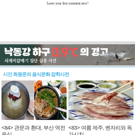
시인 최원준의 음식문화 잡학사전
<84> 관문과 환대, 부산 역전
<83> 여름 제주, 벤자리와 독
음식
가시치