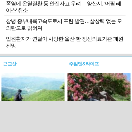
폭염에 온열질환 등 안전사고 우려… 양산시, '어필 레
이스' 취소
창녕 중부내륙고속도로서 포탄 발견…살상력 없는 모
의탄으로 밝혀져
입원환자가 연달아 사망한 울산 한 정신의료기관 폐원
전망
근교산
주말엔&라이프
근교산&그너머…상주·문경
폭염보다 더 뜨거워라…100
청화산~시루봉
일을 붉게 불태울 ‘선비정신’