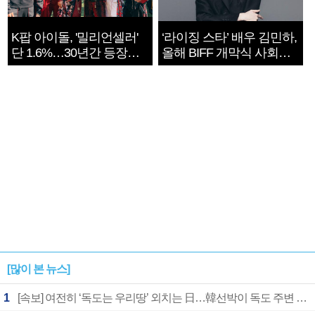
K팝 아이돌, '밀리언셀러'
‘라이징 스타’ 배우 김민하,
단 1.6%…30년간 등장
올해 BIFF 개막식 사회자
1182개팀 전수조사
확정
[많이 본 뉴스]
1
[속보] 여전히 ‘독도는 우리땅’ 외치는 日…韓선박이 독도 주변 해양조사 활동하자 반발