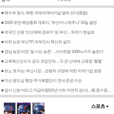
■ 해수부 청사, 북항 국제여객터미널 옆에 선다(종합)
■ 2028 유엔 해양총회 개최지, ‘부산이냐 제주냐’ 10일 결정
■ 외국인 선원 ‘인신매매 경유지’ 된 부산…우려가 현실로
■ 비위 논란 부산TP, 외부인사 혁신위 설치
■ 경남 농정 비전 ‘잘 사는 농촌’…스마트팜 1000㏊까지 늘린다
■ 교육혁신선도지 공모 코앞인데…구·군 난색에 교육청 ‘쩔쩔’
■ 르노 못 타는 부산시장…관용차 규정에 막힌 지역기업 응원
■ 마산 원도심 행정·주거복합단지 연내 준공 수순
■ 검사 신분 버리고 직급하향(10년 이하 저연차 검사)…檢 중수청행 기피
스포츠 +