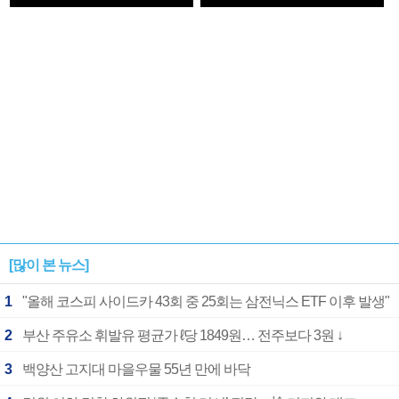
1182개팀 전수조사
확정
[많이 본 뉴스]
1
"올해 코스피 사이드카 43회 중 25회는 삼전닉스 ETF 이후 발생"
2
부산 주유소 휘발유 평균가 ℓ당 1849원… 전주보다 3원 ↓
3
백양산 고지대 마을우물 55년 만에 바닥