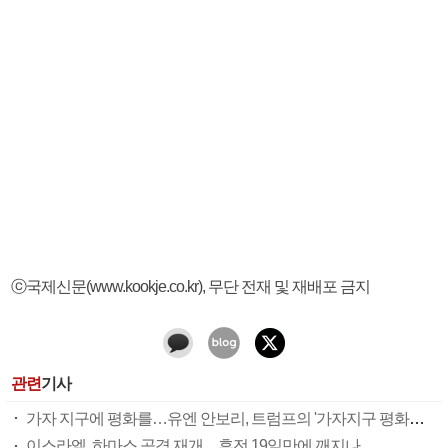
ⓒ국제신문(www.kookje.co.kr), 무단 전재 및 재배포 금지
관련
기사
가자 지구에 평화를…유엔 안보리, 트럼프의 '가자지구 평화구상' 지지 결의안 가결
이스라엘, 하마스 공격 재개…휴전 19일만에 깨지나