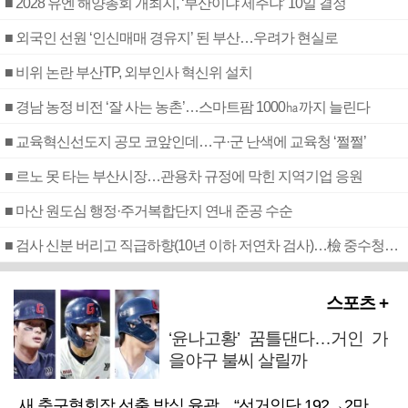
■ 2028 유엔 해양총회 개최지, ‘부산이냐 제주냐’ 10일 결정
■ 외국인 선원 ‘인신매매 경유지’ 된 부산…우려가 현실로
■ 비위 논란 부산TP, 외부인사 혁신위 설치
■ 경남 농정 비전 ‘잘 사는 농촌’…스마트팜 1000㏊까지 늘린다
■ 교육혁신선도지 공모 코앞인데…구·군 난색에 교육청 ‘쩔쩔’
■ 르노 못 타는 부산시장…관용차 규정에 막힌 지역기업 응원
■ 마산 원도심 행정·주거복합단지 연내 준공 수순
■ 검사 신분 버리고 직급하향(10년 이하 저연차 검사)…檢 중수청행 기피
스포츠 +
‘윤나고황’ 꿈틀댄다…거인 가
을야구 불씨 살릴까
새 축구협회장 선출 방식 윤곽…“선거인단 192→2만