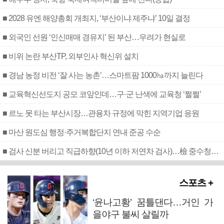
■ 2028 유엔 해양총회 개최지, ‘부산이냐 제주냐’ 10일 결정
■ 외국인 선원 ‘인신매매 경유지’ 된 부산…우려가 현실로
■ 비위 논란 부산TP, 외부인사 혁신위 설치
■ 경남 농정 비전 ‘잘 사는 농촌’…스마트팜 1000㏊까지 늘린다
■ 교육혁신선도지 공모 코앞인데…구·군 난색에 교육청 ‘쩔쩔’
■ 르노 못 타는 부산시장…관용차 규정에 막힌 지역기업 응원
■ 마산 원도심 행정·주거복합단지 연내 준공 수순
■ 검사 신분 버리고 직급하향(10년 이하 저연차 검사)…檢 중수청행 기피
스포츠 +
‘윤나고황’ 꿈틀댄다…거인 가
을야구 불씨 살릴까