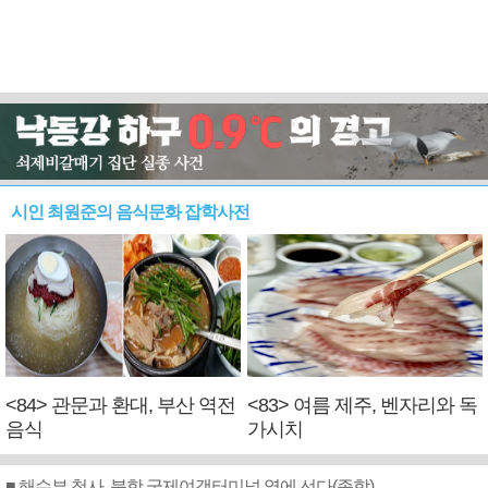
시인 최원준의 음식문화 잡학사전
<84> 관문과 환대, 부산 역전
<83> 여름 제주, 벤자리와 독
음식
가시치
■ 해수부 청사, 북항 국제여객터미널 옆에 선다(종합)