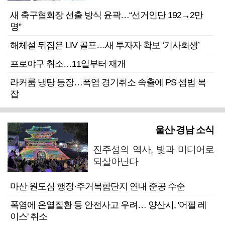
새 축구협회장 선출 방식 윤곽…“선거인단 192→2만
명”
해체설 뒤집은 LIV 골프…새 투자자 확보 ‘기사회생’
프로야구 취소…11일부터 재개
라커룸 냉탕 등장…폭염 경기취소 속출에 PS 셈법 복
잡
울산·경남 소식
진주성의 역사, 빛과 미디어로
되살아난다
마산 원도심 행정·주거복합단지 연내 준공 수순
폭염에 온열질환 등 안전사고 우려… 양산시, '어필 레
이스' 취소