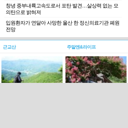
창녕 중부내륙고속도로서 포탄 발견…살상력 없는 모
의탄으로 밝혀져
입원환자가 연달아 사망한 울산 한 정신의료기관 폐원
전망
근교산
주말엔&라이프
근교산&그너머…상주·문경
폭염보다 더 뜨거워라…100
청화산~시루봉
일을 붉게 불태울 ‘선비정신’
피었네