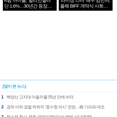
K팝 아이돌, '밀리언셀러'
‘라이징 스타’ 배우 김민하,
단 1.6%…30년간 등장
올해 BIFF 개막식 사회자
1182개팀 전수조사
확정
[많이 본 뉴스]
1
백양산 고지대 마을우물 55년 만에 바닥
2
경위 이하 경찰 하위직 ‘중수청 러시’ 전망…檢 기피와 대조
3
해수부 청사, 북항 국제여객터미널 옆에 선다(종합)