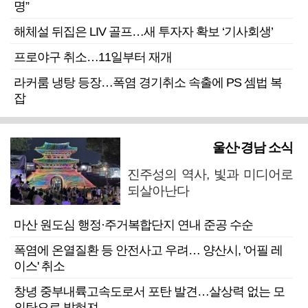
명”
해체설 뒤집은 LIV 골프…새 투자자 확보 ‘기사회생’
프로야구 취소…11일부터 재개
라커룸 냉탕 등장…폭염 경기취소 속출에 PS 셈법 복
잡
울산·경남 소식
진주성의 역사, 빛과 미디어로
되살아난다
마산 원도심 행정·주거복합단지 연내 준공 수순
폭염에 온열질환 등 안전사고 우려… 양산시, '어필 레
이스' 취소
창녕 중부내륙고속도로서 포탄 발견…살상력 없는 모
의탄으로 밝혀져