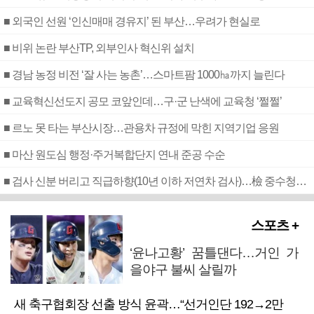
■ 외국인 선원 ‘인신매매 경유지’ 된 부산…우려가 현실로
■ 비위 논란 부산TP, 외부인사 혁신위 설치
■ 경남 농정 비전 ‘잘 사는 농촌’…스마트팜 1000㏊까지 늘린다
■ 교육혁신선도지 공모 코앞인데…구·군 난색에 교육청 ‘쩔쩔’
■ 르노 못 타는 부산시장…관용차 규정에 막힌 지역기업 응원
■ 마산 원도심 행정·주거복합단지 연내 준공 수순
■ 검사 신분 버리고 직급하향(10년 이하 저연차 검사)…檢 중수청행 기피
스포츠 +
‘윤나고황’ 꿈틀댄다…거인 가
을야구 불씨 살릴까
새 축구협회장 선출 방식 윤곽…“선거인단 192→2만