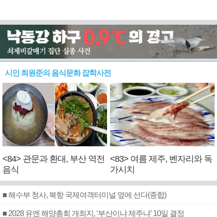
시인 최원준의 음식문화 잡학사전
<84> 관문과 환대, 부산 역전
<83> 여름 제주, 벤자리와 독
음식
가시치
■ 해수부 청사, 북항 국제여객터미널 옆에 선다(종합)
■ 2028 유엔 해양총회 개최지, ‘부산이냐 제주냐’ 10일 결정