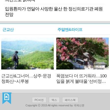
입원환자가 연달아 사망한 울산 한 정신의료기관 폐원
전망
근교산
주말엔&라이프
근교산&그너머…상주·문경
폭염보다 더 뜨거워라…100
청화산~시루봉
일을 붉게 불태울 ‘선비정신’
피었네
PC버전
엑스
페이스북
Copyright ⓒ 2015 All rights reserved by 국제신문