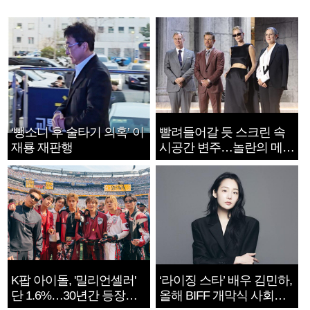
‘뺑소니 후 술타기 의혹’ 이
빨려들어갈 듯 스크린 속
재룡 재판행
시공간 변주…놀란의 메시
지는 ‘전쟁 속죄’
K팝 아이돌, '밀리언셀러'
‘라이징 스타’ 배우 김민하,
단 1.6%…30년간 등장
올해 BIFF 개막식 사회자