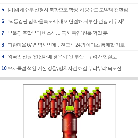
5
[사설] 해수부 신청사 북항으로 확정, 해양수도 도약의 전환점
6
“낙동강권 삼락·을숙도·다대포 연결해 서부산 관광 키우자”
7
부울경 주말부터 비소식…‘극한 폭염’ 한풀 꺾일 듯
8
피란마을 67년 역사인데…전교생 24명 아미초 통폐합 기로
9
외국인 선원 ‘인신매매 경유지’ 된 부산…우려가 현실로
10
수사독점 책임 커진 경찰, 방치사건 해결 부랴부랴 속도전