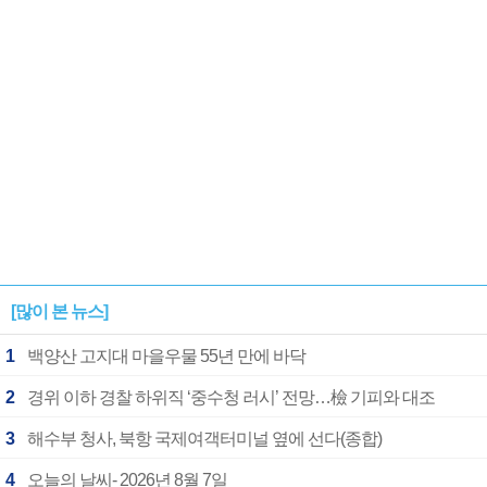
1182개팀 전수조사
확정
[많이 본 뉴스]
1
백양산 고지대 마을우물 55년 만에 바닥
2
경위 이하 경찰 하위직 ‘중수청 러시’ 전망…檢 기피와 대조
3
해수부 청사, 북항 국제여객터미널 옆에 선다(종합)
4
오늘의 날씨- 2026년 8월 7일