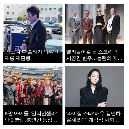
‘뺑소니 후 술타기 의혹’ 이
빨려들어갈 듯 스크린 속
재룡 재판행
시공간 변주…놀란의 메시
지는 ‘전쟁 속죄’
K팝 아이돌, '밀리언셀러'
‘라이징 스타’ 배우 김민하,
단 1.6%…30년간 등장
올해 BIFF 개막식 사회자
1182개팀 전수조사
확정