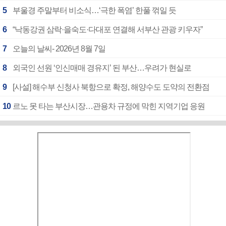
5
부울경 주말부터 비소식…‘극한 폭염’ 한풀 꺾일 듯
6
“낙동강권 삼락·을숙도·다대포 연결해 서부산 관광 키우자”
7
오늘의 날씨- 2026년 8월 7일
8
외국인 선원 ‘인신매매 경유지’ 된 부산…우려가 현실로
9
[사설] 해수부 신청사 북항으로 확정, 해양수도 도약의 전환점
10
르노 못 타는 부산시장…관용차 규정에 막힌 지역기업 응원