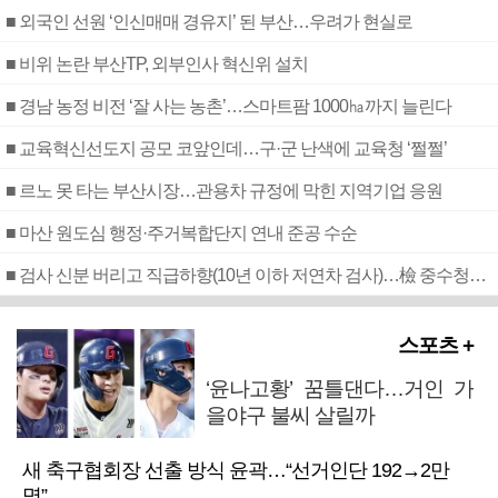
■ 외국인 선원 ‘인신매매 경유지’ 된 부산…우려가 현실로
■ 비위 논란 부산TP, 외부인사 혁신위 설치
■ 경남 농정 비전 ‘잘 사는 농촌’…스마트팜 1000㏊까지 늘린다
■ 교육혁신선도지 공모 코앞인데…구·군 난색에 교육청 ‘쩔쩔’
■ 르노 못 타는 부산시장…관용차 규정에 막힌 지역기업 응원
■ 마산 원도심 행정·주거복합단지 연내 준공 수순
■ 검사 신분 버리고 직급하향(10년 이하 저연차 검사)…檢 중수청행 기피
스포츠 +
‘윤나고황’ 꿈틀댄다…거인 가
을야구 불씨 살릴까
새 축구협회장 선출 방식 윤곽…“선거인단 192→2만
명”