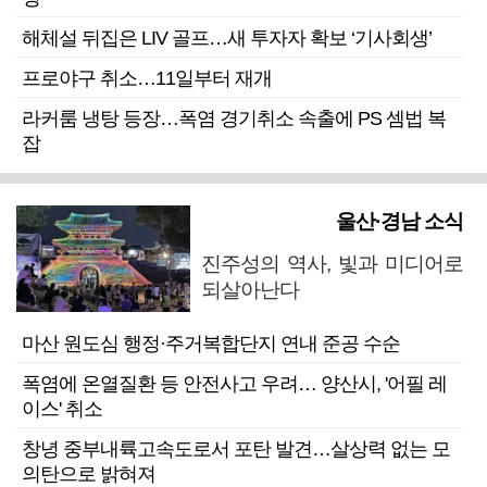
해체설 뒤집은 LIV 골프…새 투자자 확보 ‘기사회생’
프로야구 취소…11일부터 재개
라커룸 냉탕 등장…폭염 경기취소 속출에 PS 셈법 복
잡
울산·경남 소식
진주성의 역사, 빛과 미디어로
되살아난다
마산 원도심 행정·주거복합단지 연내 준공 수순
폭염에 온열질환 등 안전사고 우려… 양산시, '어필 레
이스' 취소
창녕 중부내륙고속도로서 포탄 발견…살상력 없는 모
의탄으로 밝혀져