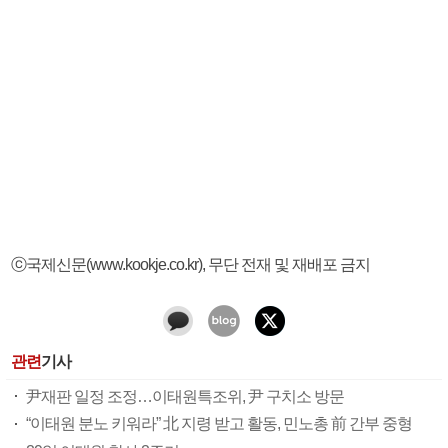
ⓒ국제신문(www.kookje.co.kr), 무단 전재 및 재배포 금지
관련
기사
尹재판 일정 조정…이태원특조위, 尹 구치소 방문
“이태원 분노 키워라” 北 지령 받고 활동, 민노총 前 간부 중형