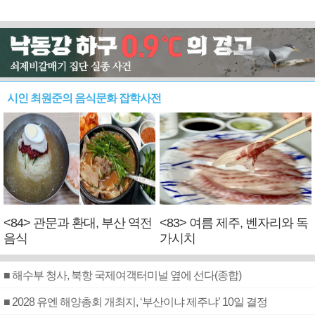
시인 최원준의 음식문화 잡학사전
<84> 관문과 환대, 부산 역전
<83> 여름 제주, 벤자리와 독
음식
가시치
■ 해수부 청사, 북항 국제여객터미널 옆에 선다(종합)
■ 2028 유엔 해양총회 개최지, ‘부산이냐 제주냐’ 10일 결정