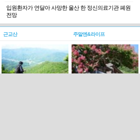
입원환자가 연달아 사망한 울산 한 정신의료기관 폐원
전망
근교산
주말엔&라이프
근교산&그너머…상주·문경
폭염보다 더 뜨거워라…100
청화산~시루봉
일을 붉게 불태울 ‘선비정신’
피었네
PC버전
엑스
페이스북
Copyright ⓒ 2015 All rights reserved by 국제신문