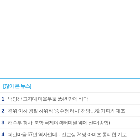
[많이 본 뉴스]
1
백양산 고지대 마을우물 55년 만에 바닥
2
경위 이하 경찰 하위직 ‘중수청 러시’ 전망…檢 기피와 대조
3
해수부 청사, 북항 국제여객터미널 옆에 선다(종합)
4
피란마을 67년 역사인데…전교생 24명 아미초 통폐합 기로