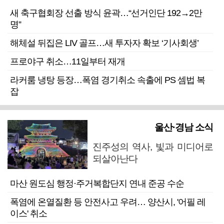
새 축구협회장 선출 방식 윤곽…“선거인단 192→2만
명”
해체설 뒤집은 LIV 골프…새 투자자 확보 ‘기사회생’
프로야구 취소…11일부터 재개
라커룸 냉탕 등장…폭염 경기취소 속출에 PS 셈법 복
잡
울산·경남 소식
진주성의 역사, 빛과 미디어로
되살아난다
마산 원도심 행정·주거복합단지 연내 준공 수순
폭염에 온열질환 등 안전사고 우려… 양산시, '어필 레
이스' 취소