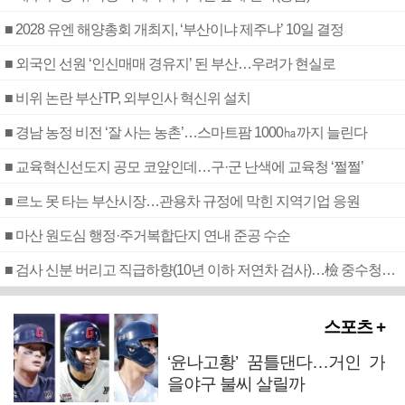
■ 2028 유엔 해양총회 개최지, ‘부산이냐 제주냐’ 10일 결정
■ 외국인 선원 ‘인신매매 경유지’ 된 부산…우려가 현실로
■ 비위 논란 부산TP, 외부인사 혁신위 설치
■ 경남 농정 비전 ‘잘 사는 농촌’…스마트팜 1000㏊까지 늘린다
■ 교육혁신선도지 공모 코앞인데…구·군 난색에 교육청 ‘쩔쩔’
■ 르노 못 타는 부산시장…관용차 규정에 막힌 지역기업 응원
■ 마산 원도심 행정·주거복합단지 연내 준공 수순
■ 검사 신분 버리고 직급하향(10년 이하 저연차 검사)…檢 중수청행 기피
스포츠 +
‘윤나고황’ 꿈틀댄다…거인 가
을야구 불씨 살릴까