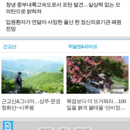
창녕 중부내륙고속도로서 포탄 발견…살상력 없는 모
의탄으로 밝혀져
입원환자가 연달아 사망한 울산 한 정신의료기관 폐원
전망
근교산
주말엔&라이프
근교산&그너머…상주·문경
폭염보다 더 뜨거워라…100
청화산~시루봉
일을 붉게 불태울 ‘선비정신’
피었네
PC버전
엑스
페이스북