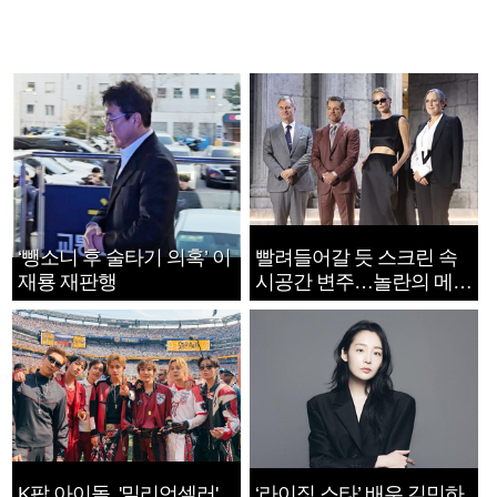
‘뺑소니 후 술타기 의혹’ 이
빨려들어갈 듯 스크린 속
재룡 재판행
시공간 변주…놀란의 메시
지는 ‘전쟁 속죄’
K팝 아이돌, '밀리언셀러'
‘라이징 스타’ 배우 김민하,