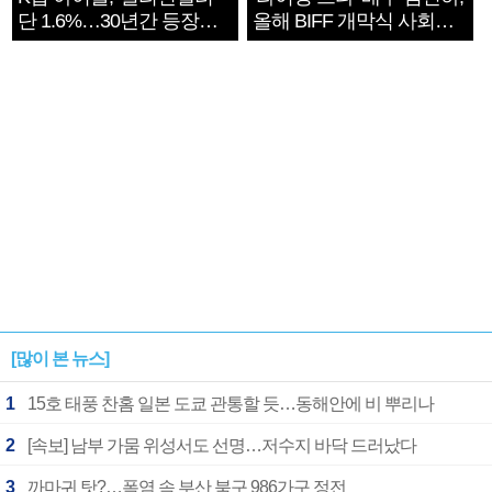
단 1.6%…30년간 등장
올해 BIFF 개막식 사회자
1182개팀 전수조사
확정
[많이 본 뉴스]
1
15호 태풍 찬홈 일본 도쿄 관통할 듯…동해안에 비 뿌리나
2
[속보] 남부 가뭄 위성서도 선명…저수지 바닥 드러났다
3
까마귀 탓?…폭염 속 부산 북구 986가구 정전