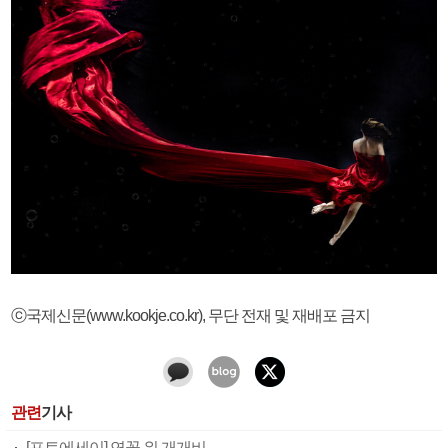
ⓒ국제신문(www.kookje.co.kr), 무단 전재 및 재배포 금지
관련
기사
[포토에세이] 연꽃 위 개개비