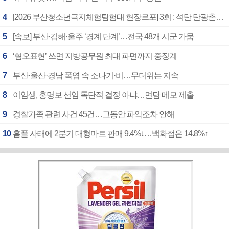
4
[2026 부산청소년극지체험탐험대 현장르포] 3회 : 석탄 탄광촌에서 북극 연구의 중심지로
5
[속보] 부산·김해·울주 ‘경계 단계’…전국 48개 시군 가뭄
6
‘혐오표현’ 쓰면 지방공무원 최대 파면까지 중징계
7
부산·울산·경남 폭염 속 소나기·비…무더위는 지속
8
이임생, 홍명보 선임 독단적 결정 아냐…면담 메모 제출
9
경찰가족 관련 사건 45건…그동안 파악조차 안해
10
홈플 사태에 2분기 대형마트 판매 9.4%↓…백화점은 14.8%↑