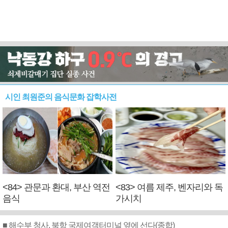
시인 최원준의 음식문화 잡학사전
<84> 관문과 환대, 부산 역전
<83> 여름 제주, 벤자리와 독
음식
가시치
■ 해수부 청사, 북항 국제여객터미널 옆에 선다(종합)