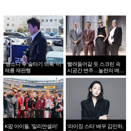
‘뺑소니 후 술타기 의혹’ 이
빨려들어갈 듯 스크린 속
재룡 재판행
시공간 변주…놀란의 메시
지는 ‘전쟁 속죄’
K팝 아이돌, '밀리언셀러'
‘라이징 스타’ 배우 김민하,