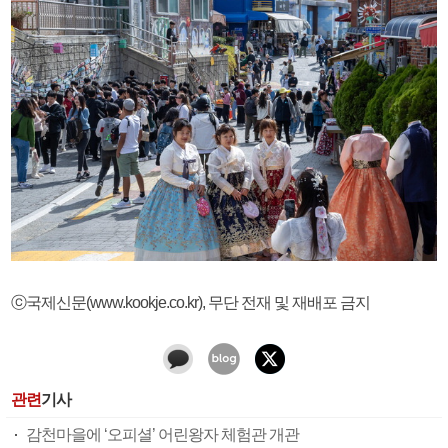
ⓒ국제신문(www.kookje.co.kr), 무단 전재 및 재배포 금지
관련
기사
감천마을에 ‘오피셜’ 어린왕자 체험관 개관