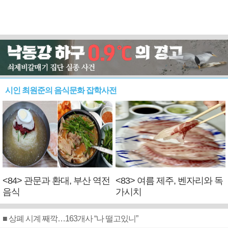
시인 최원준의 음식문화 잡학사전
<84> 관문과 환대, 부산 역전
<83> 여름 제주, 벤자리와 독
음식
가시치
■ 상폐 시계 째깍…163개사 “나 떨고있니”