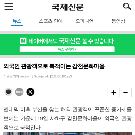
뉴스
스포츠·연예
오피니언
동영상
외국인 관광객으로 북적이는 감천문화마을
이원준 기자 windstorm@kookje.co.kr | 2023.10.19 19:23
엔데믹 이후 부산을 찾는 해외 관광객이 꾸준한 증가세를
보이는 가운데 19일 사하구 감천문화마을이 외국인 관광
객으로 북적인다.