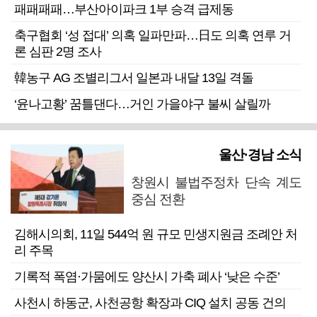
패패패패…부산아이파크 1부 승격 급제동
축구협회 ‘성 접대’ 의혹 일파만파…日도 의혹 연루 거
론 심판 2명 조사
韓농구 AG 조별리그서 일본과 내달 13일 격돌
‘윤나고황’ 꿈틀댄다…거인 가을야구 불씨 살릴까
울산·경남 소식
창원시 불법주정차 단속 계도
중심 전환
김해시의회, 11일 544억 원 규모 민생지원금 조례안 처
리 주목
기록적 폭염·가뭄에도 양산시 가축 폐사 ‘낮은 수준’
사천시 하동군, 사천공항 확장과 CIQ 설치 공동 건의