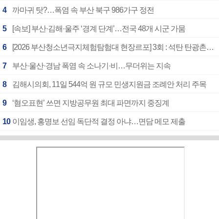
4
까마귀 탓?…폭염 속 부산 북구 986가구 정전
5
[속보] 부산·김해·울주 ‘경계 단계’…전국 48개 시군 가뭄
6
[2026 부산청소년극지체험탐험대 현장르포] 3회 : 석탄 탄광촌에서 북극 연구의 중심지로
7
부산·울산·경남 폭염 속 소나기·비…무더위는 지속
8
김해시의회, 11일 544억 원 규모 민생지원금 조례안 처리 주목
9
‘혐오표현’ 쓰면 지방공무원 최대 파면까지 중징계
10
이임생, 홍명보 선임 독단적 결정 아냐…면담 메모 제출