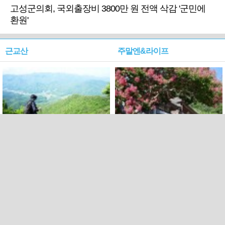
고성군의회, 국외출장비 3800만 원 전액 삭감 '군민에
환원'
근교산
주말엔&라이프
근교산&그너머…상주·문경
폭염보다 더 뜨거워라…100
청화산~시루봉
일을 붉게 불태울 ‘선비정신’
피었네
PC버전
엑스
페이스북
Copyright ⓒ 2015 All rights reserved by 국제신문