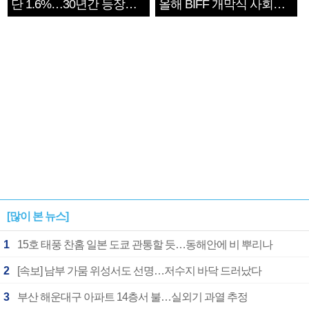
단 1.6%…30년간 등장
올해 BIFF 개막식 사회자
1182개팀 전수조사
확정
[많이 본 뉴스]
1
15호 태풍 찬홈 일본 도쿄 관통할 듯…동해안에 비 뿌리나
2
[속보] 남부 가뭄 위성서도 선명…저수지 바닥 드러났다
3
부산 해운대구 아파트 14층서 불…실외기 과열 추정