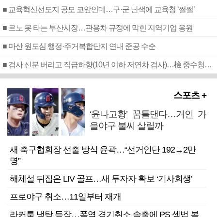
■ 교육혁신선도지 공모 코앞인데…구·군 난색에 교육청 ‘쩔쩔’
■ 르노 못 타는 부산시장…관용차 규정에 막힌 지역기업 응원
■ 마산 원도심 행정·주거복합단지 연내 준공 수순
■ 검사 신분 버리고 직급하향(10년 이하 저연차 검사)…檢 중수청행 기피
스포츠 +
‘윤나고황’ 꿈틀댄다…거인 가
을야구 불씨 살릴까
새 축구협회장 선출 방식 윤곽…“선거인단 192→2만
명”
해체설 뒤집은 LIV 골프…새 투자자 확보 ‘기사회생’
프로야구 취소…11일부터 재개
라커룸 냉탕 등장…폭염 경기취소 속출에 PS 셈법 복