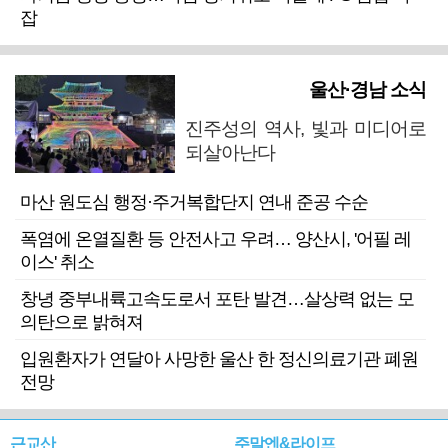
잡
울산·경남 소식
진주성의 역사, 빛과 미디어로
되살아난다
마산 원도심 행정·주거복합단지 연내 준공 수순
폭염에 온열질환 등 안전사고 우려… 양산시, '어필 레
이스' 취소
창녕 중부내륙고속도로서 포탄 발견…살상력 없는 모
의탄으로 밝혀져
입원환자가 연달아 사망한 울산 한 정신의료기관 폐원
전망
근교산
주말엔&라이프