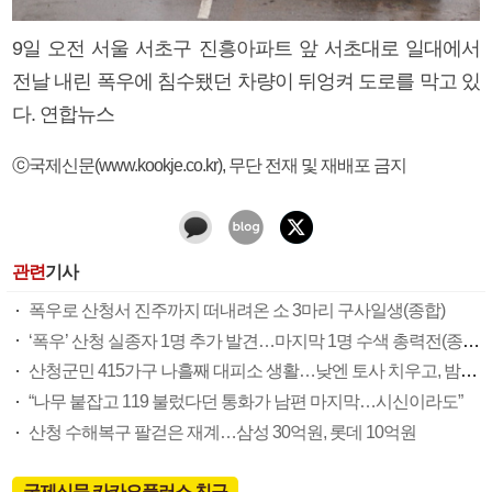
9일 오전 서울 서초구 진흥아파트 앞 서초대로 일대에서
전날 내린 폭우에 침수됐던 차량이 뒤엉켜 도로를 막고 있
다. 연합뉴스
ⓒ국제신문(www.kookje.co.kr), 무단 전재 및 재배포 금지
관련
기사
폭우로 산청서 진주까지 떠내려온 소 3마리 구사일생(종합)
‘폭우’ 산청 실종자 1명 추가 발견…마지막 1명 수색 총력전(종합)
산청군민 415가구 나흘째 대피소 생활…낮엔 토사 치우고, 밤엔 쪽잠
“나무 붙잡고 119 불렀다던 통화가 남편 마지막…시신이라도”
산청 수해복구 팔걷은 재계…삼성 30억원, 롯데 10억원
국제신문 카카오플러스 친구