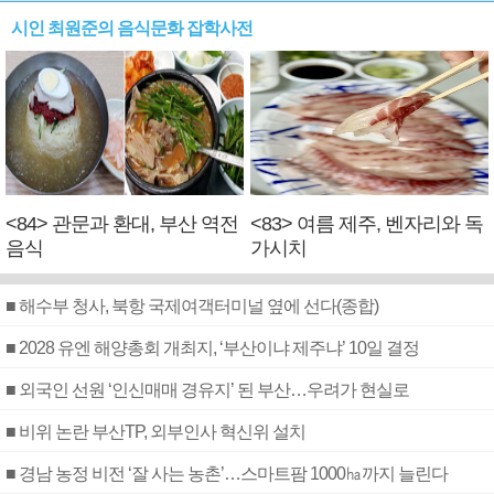
시인 최원준의 음식문화 잡학사전
<84> 관문과 환대, 부산 역전
<83> 여름 제주, 벤자리와 독
음식
가시치
■ 해수부 청사, 북항 국제여객터미널 옆에 선다(종합)
■ 2028 유엔 해양총회 개최지, ‘부산이냐 제주냐’ 10일 결정
■ 외국인 선원 ‘인신매매 경유지’ 된 부산…우려가 현실로
■ 비위 논란 부산TP, 외부인사 혁신위 설치
■ 경남 농정 비전 ‘잘 사는 농촌’…스마트팜 1000㏊까지 늘린다