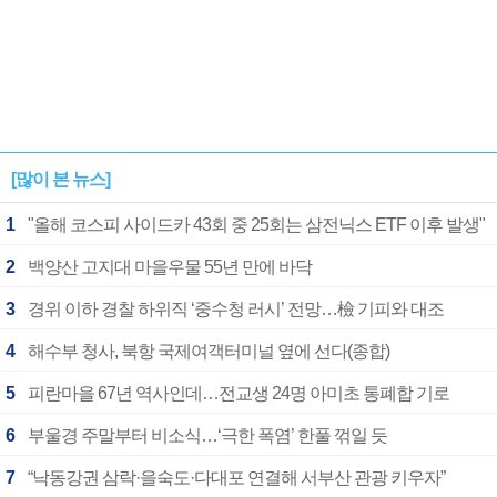
[많이 본 뉴스]
1
"올해 코스피 사이드카 43회 중 25회는 삼전닉스 ETF 이후 발생"
2
백양산 고지대 마을우물 55년 만에 바닥
3
경위 이하 경찰 하위직 ‘중수청 러시’ 전망…檢 기피와 대조
4
해수부 청사, 북항 국제여객터미널 옆에 선다(종합)
5
피란마을 67년 역사인데…전교생 24명 아미초 통폐합 기로
6
부울경 주말부터 비소식…‘극한 폭염’ 한풀 꺾일 듯
7
“낙동강권 삼락·을숙도·다대포 연결해 서부산 관광 키우자”