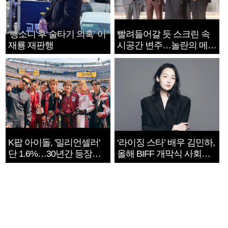
‘뺑소니 후 술타기 의혹’ 이
빨려들어갈 듯 스크린 속
재룡 재판행
시공간 변주…놀란의 메시
지는 ‘전쟁 속죄’
K팝 아이돌, '밀리언셀러'
‘라이징 스타’ 배우 김민하,
단 1.6%…30년간 등장
올해 BIFF 개막식 사회자
1182개팀 전수조사
확정