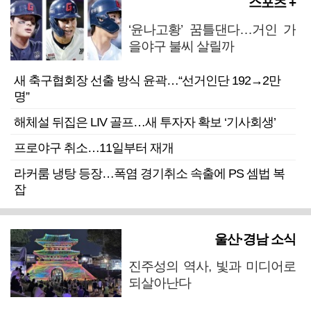
스포츠 +
‘윤나고황’ 꿈틀댄다…거인 가
을야구 불씨 살릴까
새 축구협회장 선출 방식 윤곽…“선거인단 192→2만
명”
해체설 뒤집은 LIV 골프…새 투자자 확보 ‘기사회생’
프로야구 취소…11일부터 재개
라커룸 냉탕 등장…폭염 경기취소 속출에 PS 셈법 복
잡
울산·경남 소식
진주성의 역사, 빛과 미디어로
되살아난다