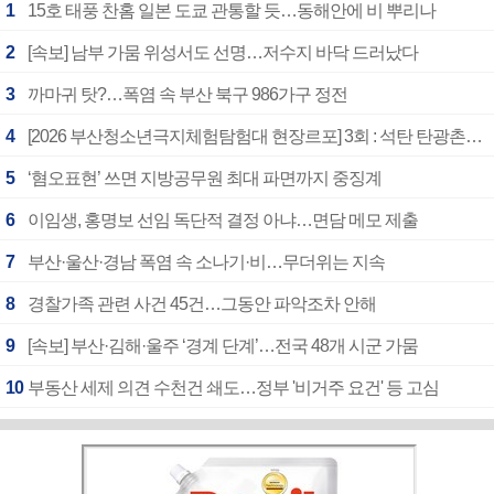
1
15호 태풍 찬홈 일본 도쿄 관통할 듯…동해안에 비 뿌리나
2
[속보] 남부 가뭄 위성서도 선명…저수지 바닥 드러났다
3
까마귀 탓?…폭염 속 부산 북구 986가구 정전
4
[2026 부산청소년극지체험탐험대 현장르포] 3회 : 석탄 탄광촌에서 북극 연구의 중심지로
5
‘혐오표현’ 쓰면 지방공무원 최대 파면까지 중징계
6
이임생, 홍명보 선임 독단적 결정 아냐…면담 메모 제출
7
부산·울산·경남 폭염 속 소나기·비…무더위는 지속
8
경찰가족 관련 사건 45건…그동안 파악조차 안해
9
[속보] 부산·김해·울주 ‘경계 단계’…전국 48개 시군 가뭄
10
부동산 세제 의견 수천건 쇄도…정부 '비거주 요건' 등 고심