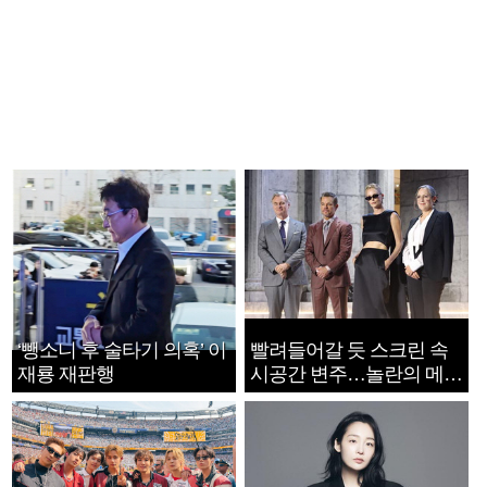
‘뺑소니 후 술타기 의혹’ 이
빨려들어갈 듯 스크린 속
재룡 재판행
시공간 변주…놀란의 메시
지는 ‘전쟁 속죄’