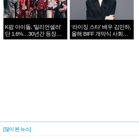
K팝 아이돌, '밀리언셀러'
‘라이징 스타’ 배우 김민하,
단 1.6%…30년간 등장
올해 BIFF 개막식 사회자
1182개팀 전수조사
확정
[많이 본 뉴스]