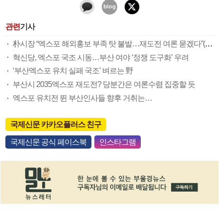
관련
기사
朴시장 “엑스포 해외홍보 부족 탓 불발…재도전 여론 묻겠다”(종합)
혁신당, 엑스포 국조 시동…부산 여야 ‘정쟁 도구화’ 우려
‘부산엑스포 유치 실패 국조’ 벼르는 野
부산시 2035엑스포 재도전? 당분간은 여론수렴 집중할 듯
엑스포 유치전 뛴 부산인사들 향후 거취는…
국제신문 카카오플러스 친구
국제신문 공식 페이스북
인스타그램