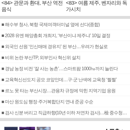
<84> 관문과 환대, 부산 역전
<83> 여름 제주, 벤자리와 독
음식
가시치
■ 해수부 청사, 북항 국제여객터미널 옆에 선다(종합)
■ 2028 유엔 해양총회 개최지, ‘부산이냐 제주냐’ 10일 결정
■ 외국인 선원 ‘인신매매 경유지’ 된 부산…우려가 현실로
■ 비위 논란 부산TP, 외부인사 혁신위 설치
■ 경남 농정 비전 ‘잘 사는 농촌’…스마트팜 1000㏊까지 늘린다
■ 교육혁신선도지 공모 코앞인데…구·군 난색에 교육청 ‘쩔쩔’
■ 르노 못 타는 부산시장…관용차 규정에 막힌 지역기업 응원
■ 마산 원도심 행정·주거복합단지 연내 준공 수순
■ 검사 신분 버리고 직급하향(10년 이하 저연차 검사)…檢 중수청행 기피