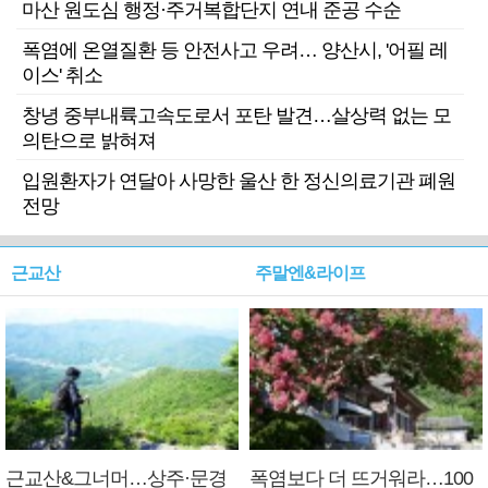
마산 원도심 행정·주거복합단지 연내 준공 수순
폭염에 온열질환 등 안전사고 우려… 양산시, '어필 레
이스' 취소
창녕 중부내륙고속도로서 포탄 발견…살상력 없는 모
의탄으로 밝혀져
입원환자가 연달아 사망한 울산 한 정신의료기관 폐원
전망
근교산
주말엔&라이프
근교산&그너머…상주·문경
폭염보다 더 뜨거워라…100