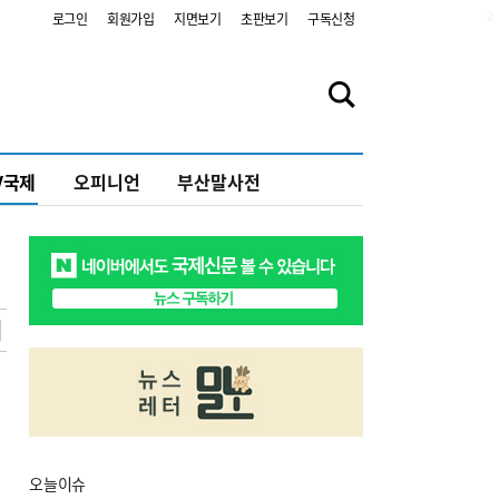
2
로그인
회원가입
지면보기
초판보기
구독신청
V국제
오피니언
부산말사전
오늘
이슈