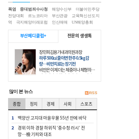
폭염
중대범죄수사청
해양수산부
더불어민주당
전당대회
르노코리아
부산관광
교육혁신선도지
역
극지해양미래포럼
인신매매
UN해양총회
부산메디클럽+
전문의 생생톡
장민희김용기내과의원과장
하루 500㎉ 줄이면 한주 0.5㎏ 감
량…비만치료는 장기전
비만은 이제 더는 체중이나 체형의 문
제가 아니다. 하나의 질병으로 인지
하고 치료와 관리를 해야 한다. 세계
보건기구(WHO)는 이미 1994년 비만
많이 본 뉴스
을 인류의 중요한
종합
정치
경제
사회
스포츠
1
백양산 고지대 마을우물 55년 만에 바닥
2
경위 이하 경찰 하위직 ‘중수청 러시’ 전
망…檢 기피와 대조