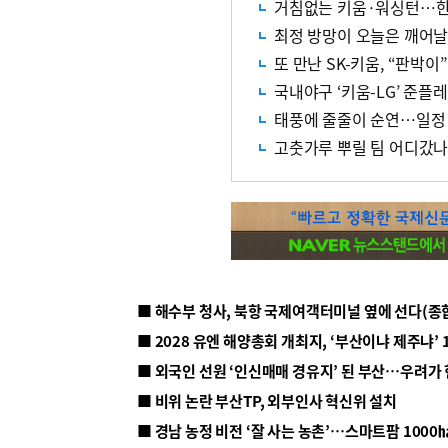
거침없는 키움·워싱턴…한
최정 방망이 오늘은 깨어
또 만난 SK-키움, “판박이
국내야구 ‘키움-LG’ 준플레
태풍에 줄줄이 순연…일정
고춧가루 뿌릴 팀 어디갔나…
■ 해수부 청사, 북항 국제여객터미널 옆에 선다(종
■ 2028 유엔 해양총회 개최지, ‘부산이냐 제주냐’ 
■ 외국인 선원 ‘인신매매 경유지’ 된 부산…우려가
■ 비위 논란 부산TP, 외부인사 혁신위 설치