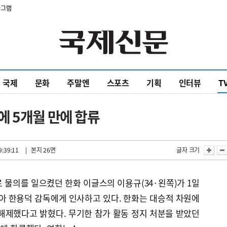
타그램
국제
문화
주말엔
스포츠
기획
인터뷰
T
 5개월 만에 합류
9:39:11
| 본지 26면
글자 크기
 물의를 일으켰던 한화 이글스의 이용규(34·왼쪽)가 1일
 한용덕 감독에게 인사하고 있다. 한화는 대승적 차원에
해제했다고 밝혔다. 무기한 참가 활동 정지 처분을 받았던