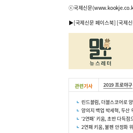
ⓒ국제신문(www.kookje.co.
▶
[국제신문 페이스북]
[국제신
2019 프로야구
관련
기사
린드블럼, 더블스코어로 양
양의지 백업 박세혁, 두산
‘2연패’ 키움, 초반 다득
2연패 키움, 불펜 안정화 위