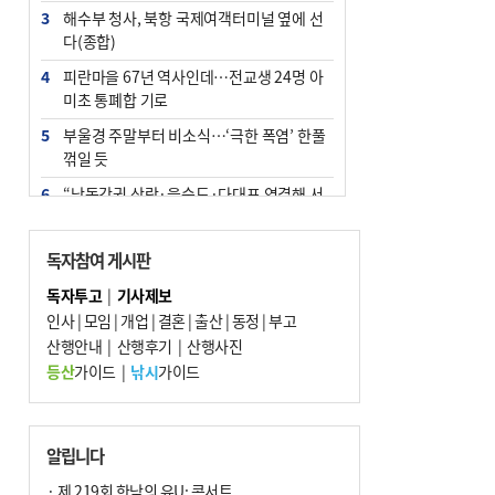
3
해수부 청사, 북항 국제여객터미널 옆에 선
다(종합)
4
피란마을 67년 역사인데…전교생 24명 아
미초 통폐합 기로
5
부울경 주말부터 비소식…‘극한 폭염’ 한풀
꺾일 듯
6
“낙동강권 삼락·을숙도·다대포 연결해 서
부산 관광 키우자”
7
오늘의 날씨- 2026년 8월 7일
독자참여 게시판
8
외국인 선원 ‘인신매매 경유지’ 된 부산…
독자투고
|
기사제보
우려가 현실로
인사
|
모임
|
개업
|
결혼
|
출산
|
동정
|
부고
9
산행안내
[사설] 해수부 신청사 북항으로 확정, 해양
|
산행후기
|
산행사진
수도 도약의 전환점
등산
가이드
|
낚시
가이드
10
르노 못 타는 부산시장…관용차 규정에 막
힌 지역기업 응원
알립니다
· 제 219회 한낮의 유U; 콘서트