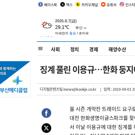
페이스북
엑스
카카오채널
유튜브
인스
사회
정치
경제
해양수산
징계 풀린 이용규…한화 둥지에
디지털콘텐츠팀 inews@kookje.co.kr
| 입력 : 2019-09-01 1
올 시즌 개막전 트레이드 요구로
대전 한화생명이글스파크를 찾아
서 이날 이용규에 대한 징계를 