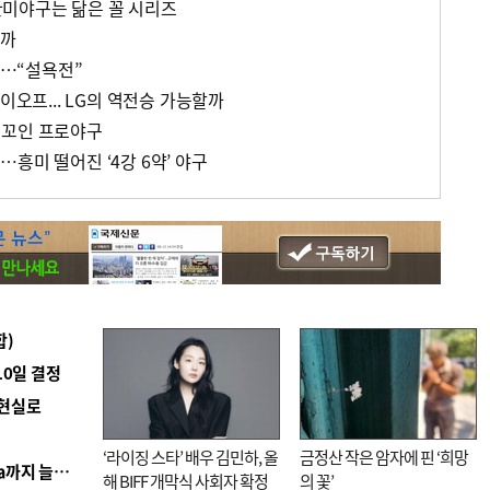
미야구는 닮은 꼴 시리즈
날까
”…“설욕전”
이오프... LG의 역전승 가능할까
 꼬인 프로야구
흥미 떨어진 ‘4강 6약’ 야구
합)
10일 결정
 현실로
‘라이징 스타’ 배우 김민하, 올
금정산 작은 암자에 핀 ‘희망
■ 경남 농정 비전 ‘잘 사는 농촌’…스마트팜 1000㏊까지 늘린다
해 BIFF 개막식 사회자 확정
의 꽃’