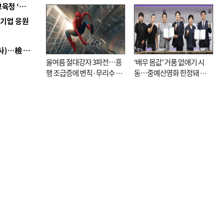
■ 교육혁신선도지 공모 코앞인데…구·군 난색에 교육청 ‘쩔쩔’
역기업 응원
■ 검사 신분 버리고 직급하향(10년 이하 저연차 검사)…檢 중수청행 기피
올여름 절대강자 3파전…흥
‘배우 몸값’ 거품 없애기 시
행 조급증에 변칙·무리수 마
동…중예산영화 한정돼 실
케팅도
효성 의문도