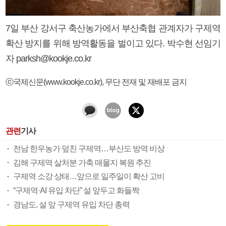
7일 부산 강서구 축산농가에서 부산축협 관계자가 구제역
확산 방지를 위해 방역활동을 벌이고 있다. 박수현 선임기
자 parksh@kookje.co.kr
ⓒ국제신문(www.kookje.co.kr), 무단 전재 및 재배포 금지
관련
기사
전남 한우농가 덮친 구제역…부산도 방역 비상
김해 구제역 살처분 가축 매몰지 복원 추진
구제역 소강 상태…앞으로 일주일이 확산 고비
“구제역·AI 유입 차단” 설 앞두고 화들짝
경남도, 설 앞 구제역 유입 차단 총력