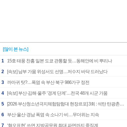
[많이 본 뉴스]
1
15호 태풍 찬홈 일본 도쿄 관통할 듯…동해안에 비 뿌리나
2
[속보] 남부 가뭄 위성서도 선명…저수지 바닥 드러났다
3
까마귀 탓?…폭염 속 부산 북구 986가구 정전
4
[속보] 부산·김해·울주 ‘경계 단계’…전국 48개 시군 가뭄
5
[2026 부산청소년극지체험탐험대 현장르포] 3회 : 석탄 탄광촌에서 북극 연구의 중심지로
6
부산·울산·경남 폭염 속 소나기·비…무더위는 지속
7
‘혐오표현’ 쓰면 지방공무원 최대 파면까지 중징계