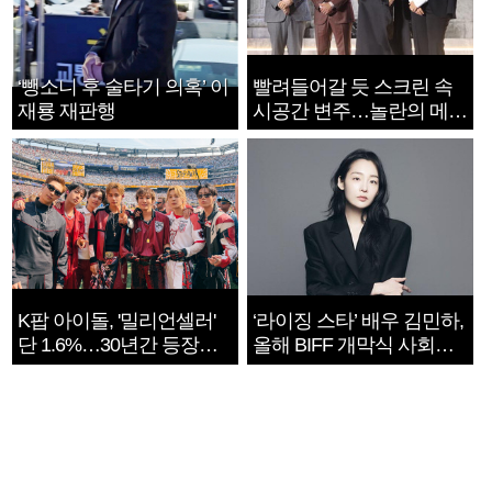
‘뺑소니 후 술타기 의혹’ 이
빨려들어갈 듯 스크린 속
재룡 재판행
시공간 변주…놀란의 메시
지는 ‘전쟁 속죄’
K팝 아이돌, '밀리언셀러'
‘라이징 스타’ 배우 김민하,
단 1.6%…30년간 등장
올해 BIFF 개막식 사회자
1182개팀 전수조사
확정