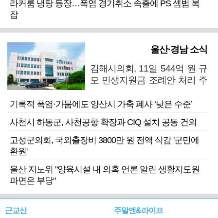
라커룸 냉탕 등장…폭염 경기취소 속출에 PS 셈법 복
잡
울산·경남 소식
김해시의회, 11일 544억 원 규
모 민생지원금 조례안 처리 주
목
기록적 폭염·가뭄에도 양산시 가축 폐사 ‘낮은 수준’
사천시 하동군, 사천공항 확장과 CIQ 설치 공동 건의
고성군의회, 국외출장비 3800만 원 전액 삭감 '군민에
환원'
울산 지노위 "양육시설 내 의혹 언론 알린 생활지도원
파면은 부당"
근교산
주말엔&라이프