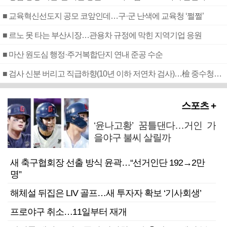
■ 교육혁신선도지 공모 코앞인데…구·군 난색에 교육청 ‘쩔쩔’
■ 르노 못 타는 부산시장…관용차 규정에 막힌 지역기업 응원
■ 마산 원도심 행정·주거복합단지 연내 준공 수순
■ 검사 신분 버리고 직급하향(10년 이하 저연차 검사)…檢 중수청행 기피
스포츠 +
‘윤나고황’ 꿈틀댄다…거인 가
을야구 불씨 살릴까
새 축구협회장 선출 방식 윤곽…“선거인단 192→2만
명”
해체설 뒤집은 LIV 골프…새 투자자 확보 ‘기사회생’
프로야구 취소…11일부터 재개