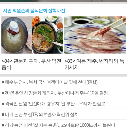
시인 최원준의 음식문화 잡학사전
<84> 관문과 환대, 부산 역전
<83> 여름 제주, 벤자리와 독
음식
가시치
■ 해수부 청사, 북항 국제여객터미널 옆에 선다(종합)
■ 2028 유엔 해양총회 개최지, ‘부산이냐 제주냐’ 10일 결정
■ 외국인 선원 ‘인신매매 경유지’ 된 부산…우려가 현실로
■ 비위 논란 부산TP, 외부인사 혁신위 설치
■ 경남 농정 비전 ‘잘 사는 농촌’…스마트팜 1000㏊까지 늘린다