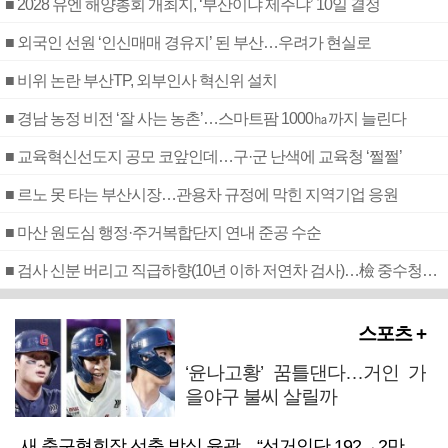
■ 2028 유엔 해양총회 개최지, ‘부산이냐 제주냐’ 10일 결정
■ 외국인 선원 ‘인신매매 경유지’ 된 부산…우려가 현실로
■ 비위 논란 부산TP, 외부인사 혁신위 설치
■ 경남 농정 비전 ‘잘 사는 농촌’…스마트팜 1000㏊까지 늘린다
■ 교육혁신선도지 공모 코앞인데…구·군 난색에 교육청 ‘쩔쩔’
■ 르노 못 타는 부산시장…관용차 규정에 막힌 지역기업 응원
■ 마산 원도심 행정·주거복합단지 연내 준공 수순
■ 검사 신분 버리고 직급하향(10년 이하 저연차 검사)…檢 중수청행 기피
스포츠 +
‘윤나고황’ 꿈틀댄다…거인 가
을야구 불씨 살릴까
새 축구협회장 선출 방식 윤곽…“선거인단 192→2만