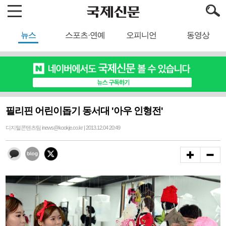
뉴스
스포츠·연예
오피니언
동영상
필리핀 어린이돕기 동서대 '아우 인형전'
디지털콘텐츠팀 inews@kookje.co.kr | 2013.12.04 20:49