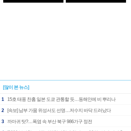
1182개팀 전수조사
확정
[많이 본 뉴스]
1
15호 태풍 찬홈 일본 도쿄 관통할 듯…동해안에 비 뿌리나
2
[속보] 남부 가뭄 위성서도 선명…저수지 바닥 드러났다
3
까마귀 탓?…폭염 속 부산 북구 986가구 정전