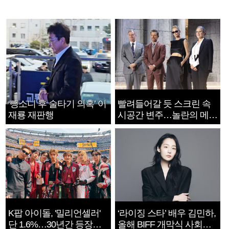
‘뺑소니 후 술타기 의혹’ 이
빨려들어갈 듯 스크린 속
재룡 재판행
시공간 변주…놀란의 메시
지는 ‘전쟁 속죄’
K팝 아이돌, '밀리언셀러'
‘라이징 스타’ 배우 김민하,
단 1.6%…30년간 등장
올해 BIFF 개막식 사회자