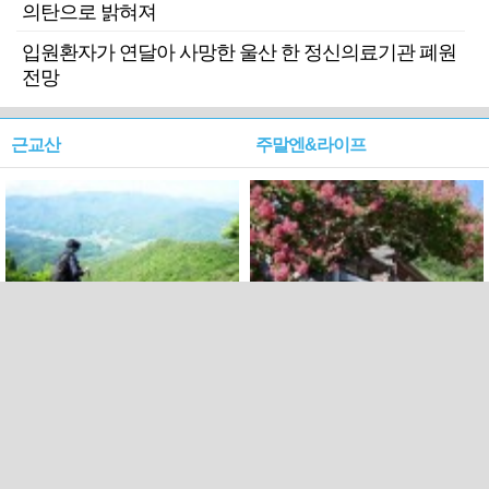
의탄으로 밝혀져
입원환자가 연달아 사망한 울산 한 정신의료기관 폐원
전망
근교산
주말엔&라이프
근교산&그너머…상주·문경
폭염보다 더 뜨거워라…100
청화산~시루봉
일을 붉게 불태울 ‘선비정신’
피었네
PC버전
엑스
페이스북
Copyright ⓒ 2015 All rights reserved by 국제신문