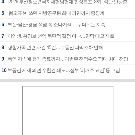
4
[2026 부산청소년극지체험탐험대 현장르포] 3회 : 석탄 탄광촌에서 북극 연구의 중심지로
5
‘혐오표현’ 쓰면 지방공무원 최대 파면까지 중징계
6
부산·울산·경남 폭염 속 소나기·비…무더위는 지속
7
이임생, 홍명보 선임 독단적 결정 아냐…면담 메모 제출
8
경찰가족 관련 사건 45건…그동안 파악조차 안해
9
폭염 지속에 휴가 종료까지…이번주 전력수요 '역대 최대' 전망
10
부동산 세제 의견 수천건 쇄도…정부 '비거주 요건' 등 고심