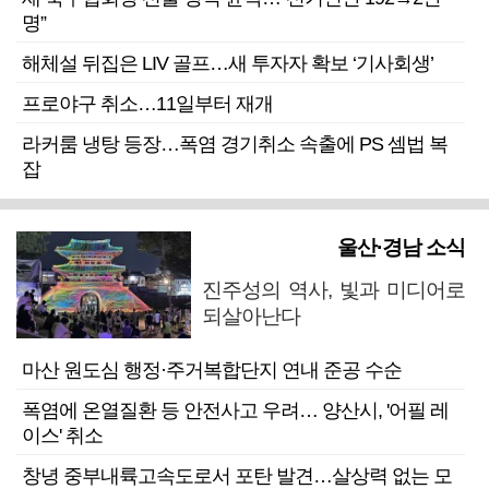
명”
해체설 뒤집은 LIV 골프…새 투자자 확보 ‘기사회생’
프로야구 취소…11일부터 재개
라커룸 냉탕 등장…폭염 경기취소 속출에 PS 셈법 복
잡
울산·경남 소식
진주성의 역사, 빛과 미디어로
되살아난다
마산 원도심 행정·주거복합단지 연내 준공 수순
폭염에 온열질환 등 안전사고 우려… 양산시, '어필 레
이스' 취소
창녕 중부내륙고속도로서 포탄 발견…살상력 없는 모