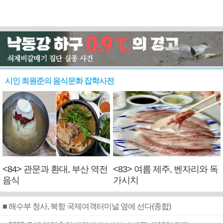
시인 최원준의 음식문화 잡학사전
<84> 관문과 환대, 부산 역전
<83> 여름 제주, 벤자리와 독
음식
가시치
■ 해수부 청사, 북항 국제여객터미널 옆에 선다(종합)