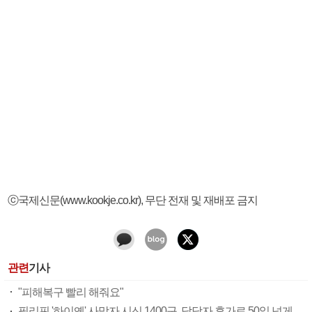
ⓒ국제신문(www.kookje.co.kr), 무단 전재 및 재배포 금지
관련
기사
"피해복구 빨리 해줘요"
필리핀 '하이옌' 사망자 시신 1400구, 담당자 휴가로 50일 넘게 개활지 방치