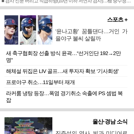
■ 검사 신분 버리고 직급하향(10년 이하 저연차 검사)…檢 중수청행 기피
스포츠 +
‘윤나고황’ 꿈틀댄다…거인 가
을야구 불씨 살릴까
새 축구협회장 선출 방식 윤곽…“선거인단 192→2만
명”
해체설 뒤집은 LIV 골프…새 투자자 확보 ‘기사회생’
프로야구 취소…11일부터 재개
라커룸 냉탕 등장…폭염 경기취소 속출에 PS 셈법 복
잡
울산·경남 소식
진주성의 역사, 빛과 미디어로