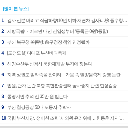
[많이 본 뉴스]
1
검사 신분 버리고 직급하향(10년 이하 저연차 검사)…檢 중수청행 기피
2
지방국립대 이르면 내년 신입생부터 ‘등록금 0원’(종합)
3
부산 북구청 쑥뜸방, 前구청장 책임 인정될까
4
[도청도설] 다대포 부산바다축제
5
해양수산부 신청사 북항재개발 부지에 짓는다
6
지역 상권도 말라죽을 판이라…가뭄 속 밀양물축제 강행 논란
7
법원, 단차 논란 북항 복합환승센터 공사중지 관련 현장검증
8
통영시민 추석 전 35만 원 받는다
9
부산 철강공장 50대 노동자 추락사
10
국힘 부산시당, ‘정이한 조력’ 시의원 윤리위에…‘한동훈 지지’도 신고접수