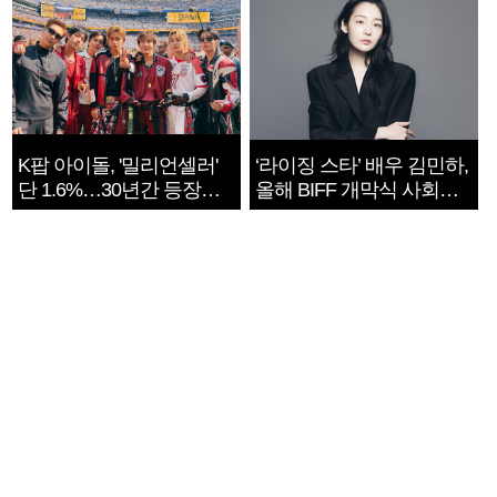
K팝 아이돌, '밀리언셀러'
‘라이징 스타’ 배우 김민하,
단 1.6%…30년간 등장
올해 BIFF 개막식 사회자
1182개팀 전수조사
확정