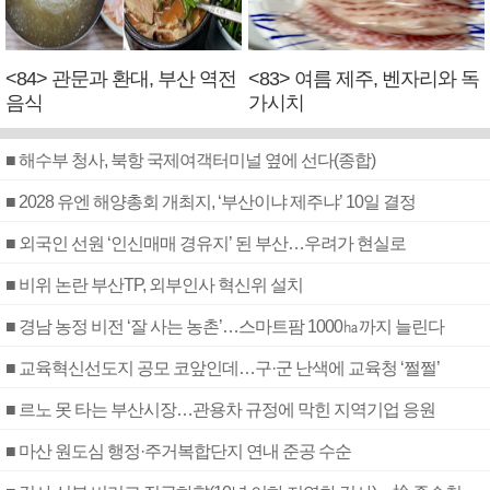
<84> 관문과 환대, 부산 역전
<83> 여름 제주, 벤자리와 독
음식
가시치
■ 해수부 청사, 북항 국제여객터미널 옆에 선다(종합)
■ 2028 유엔 해양총회 개최지, ‘부산이냐 제주냐’ 10일 결정
■ 외국인 선원 ‘인신매매 경유지’ 된 부산…우려가 현실로
■ 비위 논란 부산TP, 외부인사 혁신위 설치
■ 경남 농정 비전 ‘잘 사는 농촌’…스마트팜 1000㏊까지 늘린다
■ 교육혁신선도지 공모 코앞인데…구·군 난색에 교육청 ‘쩔쩔’
■ 르노 못 타는 부산시장…관용차 규정에 막힌 지역기업 응원
■ 마산 원도심 행정·주거복합단지 연내 준공 수순