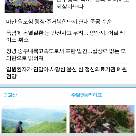
되살아난다
마산 원도심 행정·주거복합단지 연내 준공 수순
폭염에 온열질환 등 안전사고 우려… 양산시, '어필 레
이스' 취소
창녕 중부내륙고속도로서 포탄 발견…살상력 없는 모
의탄으로 밝혀져
입원환자가 연달아 사망한 울산 한 정신의료기관 폐원
전망
근교산
주말엔&라이프