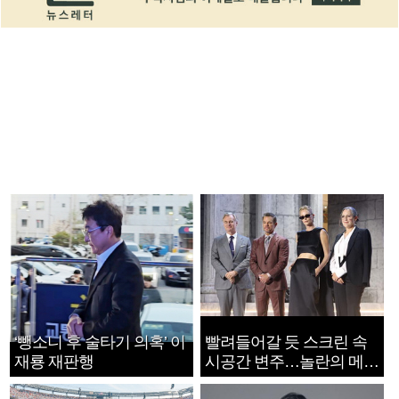
‘뺑소니 후 술타기 의혹’ 이
빨려들어갈 듯 스크린 속
재룡 재판행
시공간 변주…놀란의 메시
지는 ‘전쟁 속죄’