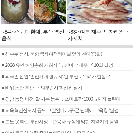
<84> 관문과 환대, 부산 역전
<83> 여름 제주, 벤자리와 독
음식
가시치
■ 해수부 청사, 북항 국제여객터미널 옆에 선다(종합)
■ 2028 유엔 해양총회 개최지, ‘부산이냐 제주냐’ 10일 결정
■ 외국인 선원 ‘인신매매 경유지’ 된 부산…우려가 현실로
■ 비위 논란 부산TP, 외부인사 혁신위 설치
■ 경남 농정 비전 ‘잘 사는 농촌’…스마트팜 1000㏊까지 늘린다
■ 교육혁신선도지 공모 코앞인데…구·군 난색에 교육청 ‘쩔쩔’
■ 르노 못 타는 부산시장…관용차 규정에 막힌 지역기업 응원
■ 마산 원도심 행정·주거복합단지 연내 준공 수순