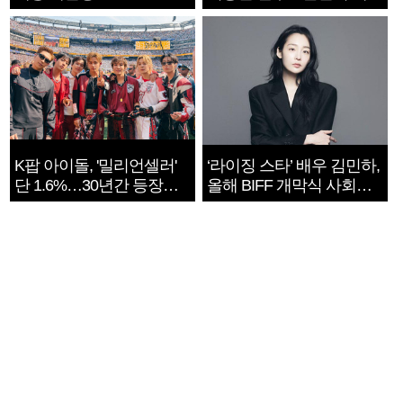
지는 ‘전쟁 속죄’
K팝 아이돌, '밀리언셀러'
‘라이징 스타’ 배우 김민하,
단 1.6%…30년간 등장
올해 BIFF 개막식 사회자
1182개팀 전수조사
확정