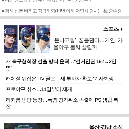
■ 검사 신분 버리고 직급하향(10년 이하 저연차 검사)…檢 중수청행 기피
스포츠 +
‘윤나고황’ 꿈틀댄다…거인 가
을야구 불씨 살릴까
새 축구협회장 선출 방식 윤곽…“선거인단 192→2만
명”
해체설 뒤집은 LIV 골프…새 투자자 확보 ‘기사회생’
프로야구 취소…11일부터 재개
라커룸 냉탕 등장…폭염 경기취소 속출에 PS 셈법 복
잡
울산·경남 소식