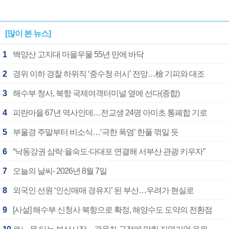
[많이 본 뉴스]
1
백양산 고지대 마을우물 55년 만에 바닥
2
경위 이하 경찰 하위직 ‘중수청 러시’ 전망…檢 기피와 대조
3
해수부 청사, 북항 국제여객터미널 옆에 선다(종합)
4
피란마을 67년 역사인데…전교생 24명 아미초 통폐합 기로
5
부울경 주말부터 비소식…‘극한 폭염’ 한풀 꺾일 듯
6
“낙동강권 삼락·을숙도·다대포 연결해 서부산 관광 키우자”
7
오늘의 날씨- 2026년 8월 7일
8
외국인 선원 ‘인신매매 경유지’ 된 부산…우려가 현실로
9
[사설] 해수부 신청사 북항으로 확정, 해양수도 도약의 전환점