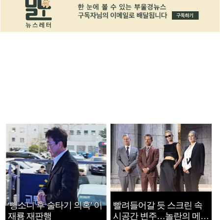
‘뺑소니 후 술타기 의혹’ 이
빨려들어갈 듯 스크린 속
재룡 재판행
시공간 변주…놀란의 메시