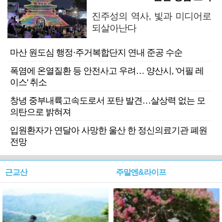
진주성의 역사, 빛과 미디어로
되살아난다
마산 원도심 행정·주거복합단지 연내 준공 수순
폭염에 온열질환 등 안전사고 우려… 양산시, '어필 레
이스' 취소
창녕 중부내륙고속도로서 포탄 발견…살상력 없는 모
의탄으로 밝혀져
입원환자가 연달아 사망한 울산 한 정신의료기관 폐원
전망
근교산
주말엔&라이프