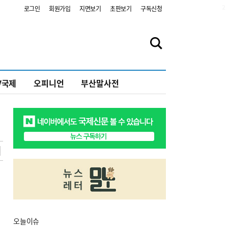
2
로그인
회원가입
지면보기
초판보기
구독신청
V국제
오피니언
부산말사전
오늘
이슈