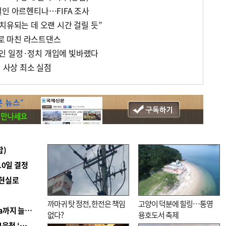
벌인 아르헨티나…FIFA 조사
치유되는 데 오랜 시간 걸릴 듯”
로 마친 라스트댄스
인 일정·정치 개입에 빛바랬다
컵 사상 최소 실점
합)
10일 결정
 현실로
까마귀 탓 정전, 한전은 책임
고양이 덕분에 힐링…통영
■ 경남 농정 비전 ‘잘 사는 농촌’…스마트팜 1000㏊까지 늘린다
없다?
용호도서 축제
■ 교육혁신선도지 공모 코앞인데…구·군 난색에 교육청 ‘쩔쩔’