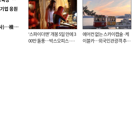
역기업 응원
■ 검사 신분 버리고 직급하향(10년 이하 저연차 검사)…檢 중수청행 기피
‘스파이더맨’ 개봉 5일 만에 3
에어컨 없는 스카이캡슐·케
00만 돌풍…박스오피스·예
이블카…외국인관광객 추억
매율 동시 1위
대신 고역 될라