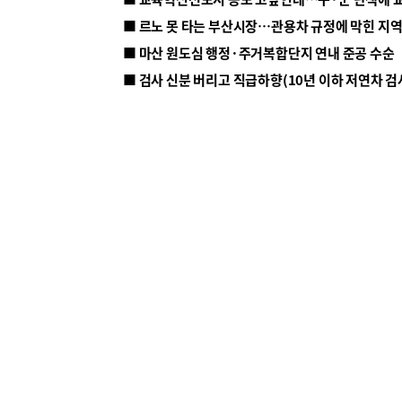
■ 르노 못 타는 부산시장…관용차 규정에 막힌 지
■ 마산 원도심 행정·주거복합단지 연내 준공 수순