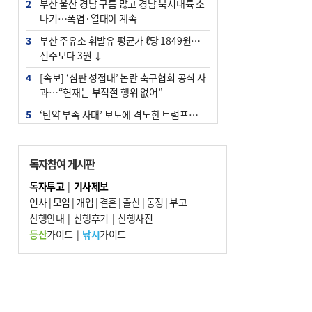
2
부산 울산 경남 구름 많고 경남 북서내륙 소
나기…폭염·열대야 계속
3
부산 주유소 휘발유 평균가 ℓ당 1849원…
전주보다 3원 ↓
4
[속보] ‘심판 성접대’ 논란 축구협회 공식 사
과…“현재는 부적절 행위 없어”
5
‘탄약 부족 사태’ 보도에 격노한 트럼프…
군사기밀 유출자 색출 지시
6
"올해 코스피 사이드카 43회 중 25회는 삼
독자참여 게시판
전닉스 ETF 이후 발생"
독자투고
|
기사제보
7
[속보]‘尹 탄핵 반대’ 세계로교회 손현보,
인사
|
모임
|
개업
|
결혼
|
출산
|
동정
|
부고
백악관서 트럼프 접견
산행안내
|
산행후기
|
산행사진
8
서울 중랑구서 흉기 난동…60대 남성 2명
등산
가이드
|
낚시
가이드
사망
9
부산 앞바다에 기름 425ℓ 유출한 러시아 화
물선 적발
10
입추 지났지만 푹푹 찐다…온열질환자 10