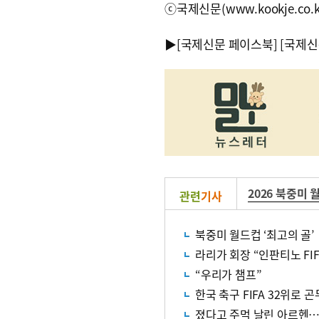
ⓒ국제신문(www.kookje.co.
▶
[국제신문 페이스북]
[국제신
2026 북중미 
관련
기사
북중미 월드컵 ‘최고의 골’
라리가 회장 “인판티노 FI
“우리가 챔프”
한국 축구 FIFA 32위로 
졌다고 주먹 날린 아르헨…F