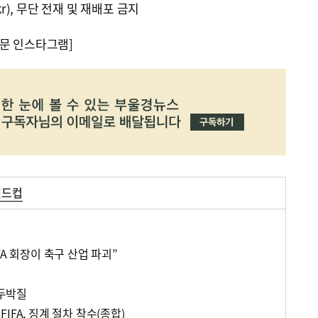
kr), 무단 전재 및 재배포 금지
문 인스타그램]
월드컵
FA 회장이 축구 산업 파괴”
곤두박질
IFA, 징계 절차 착수(종합)