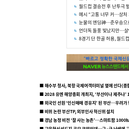
월드컵 결승전 후 난투극 
메시 “고통 너무 커…상처 
눈물의 엔딩神…준우승으
언더독 돌풍 빛났지만…살
8경기 단 한골 허용, 월드
■ 해수부 청사, 북항 국제여객터미널 옆에 선다(종
■ 2028 유엔 해양총회 개최지, ‘부산이냐 제주냐’ 
■ 외국인 선원 ‘인신매매 경유지’ 된 부산…우려가
■ 비위 논란 부산TP, 외부인사 혁신위 설치