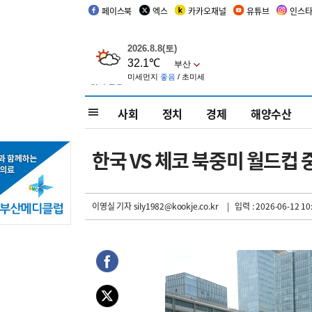
페이스북
엑스
카카오채널
유튜브
인스
사회
정치
경제
해양수산
한국 VS 체코 북중미 월드컵 중
이영실 기자
sily1982@kookje.co.kr
| 입력 : 2026-06-12 10