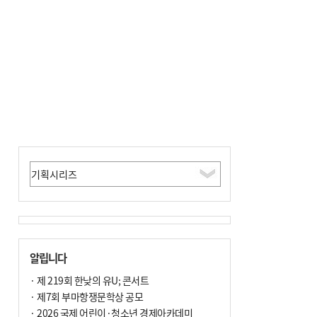
년 만에 3배
알립니다
· 제 219회 한낮의 유U; 콘서트
· 제7회 부마항쟁문학상 공모
· 2026 국제 어린이·청소년 경제아카데미