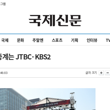
타그램
국제
문화
주말엔
스포츠
기획
인터뷰
T
계는 JTBC·KBS2
:46:03
글자 크기