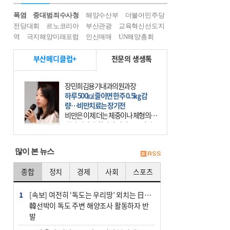
폭염
중대범죄수사청
해양수산부
더불어민주당
전당대회
르노코리아
부산관광
교육혁신선도지
역
극지해양미래포럼
인신매매
UN해양총회
부산메디클럽+
전문의 생생톡
장민희김용기내과의원과장
하루 500㎉ 줄이면 한주 0.5㎏ 감
량…비만치료는 장기전
비만은 이제 더는 체중이나 체형의 문
제가 아니다. 하나의 질병으로 인지
하고 치료와 관리를 해야 한다. 세계
보건기구(WHO)는 이미 1994년 비만
많이 본 뉴스
을 인류의 중요한
종합
정치
경제
사회
스포츠
1
[속보] 여전히 ‘독도는 우리땅’ 외치는 日…
韓선박이 독도 주변 해양조사 활동하자 반
발