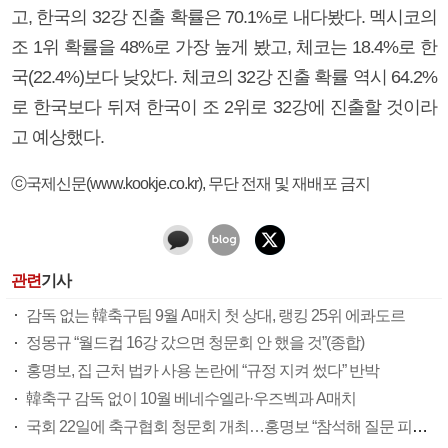
고, 한국의 32강 진출 확률은 70.1%로 내다봤다. 멕시코의
조 1위 확률을 48%로 가장 높게 봤고, 체코는 18.4%로 한
국(22.4%)보다 낮았다. 체코의 32강 진출 확률 역시 64.2%
로 한국보다 뒤져 한국이 조 2위로 32강에 진출할 것이라
고 예상했다.
ⓒ국제신문(www.kookje.co.kr), 무단 전재 및 재배포 금지
관련
기사
감독 없는 韓축구팀 9월 A매치 첫 상대, 랭킹 25위 에콰도르
정몽규 “월드컵 16강 갔으면 청문회 안 했을 것”(종합)
홍명보, 집 근처 법카 사용 논란에 “규정 지켜 썼다” 반박
韓축구 감독 없이 10월 베네수엘라·우즈벡과 A매치
국회 22일에 축구협회 청문회 개최…홍명보 “참석해 질문 피하지 않겠다”(종합)