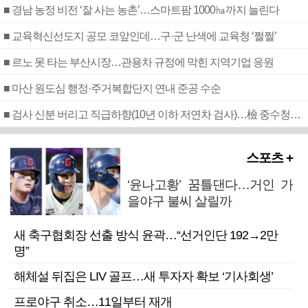
■ 경남 농정 비전 ‘잘 사는 농촌’…스마트팜 1000㏊까지 늘린다
■ 교육혁신선도지 공모 코앞인데…구·군 난색에 교육청 ‘쩔쩔’
■ 르노 못 타는 부산시장…관용차 규정에 막힌 지역기업 응원
■ 마산 원도심 행정·주거복합단지 연내 준공 수순
■ 검사 신분 버리고 직급하향(10년 이하 저연차 검사)…檢 중수청행 기피
스포츠 +
‘윤나고황’ 꿈틀댄다…거인 가
을야구 불씨 살릴까
새 축구협회장 선출 방식 윤곽…“선거인단 192→2만
명”
해체설 뒤집은 LIV 골프…새 투자자 확보 ‘기사회생’
프로야구 취소…11일부터 재개