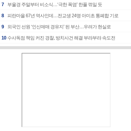
7
부울경 주말부터 비소식…‘극한 폭염’ 한풀 꺾일 듯
8
피란마을 67년 역사인데…전교생 24명 아미초 통폐합 기로
9
외국인 선원 ‘인신매매 경유지’ 된 부산…우려가 현실로
10
수사독점 책임 커진 경찰, 방치사건 해결 부랴부랴 속도전