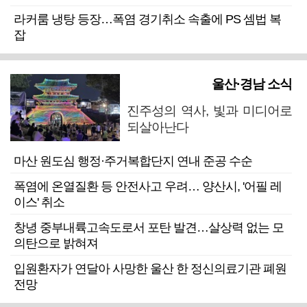
라커룸 냉탕 등장…폭염 경기취소 속출에 PS 셈법 복
잡
울산·경남 소식
진주성의 역사, 빛과 미디어로
되살아난다
마산 원도심 행정·주거복합단지 연내 준공 수순
폭염에 온열질환 등 안전사고 우려… 양산시, '어필 레
이스' 취소
창녕 중부내륙고속도로서 포탄 발견…살상력 없는 모
의탄으로 밝혀져
입원환자가 연달아 사망한 울산 한 정신의료기관 폐원
전망