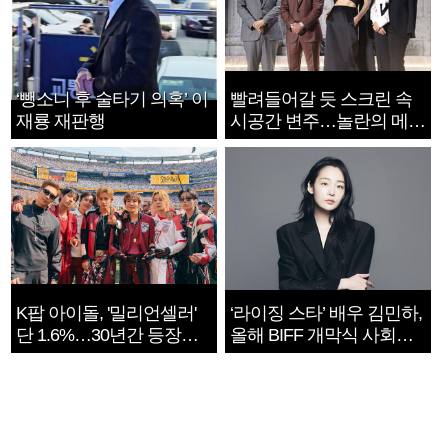
‘뺑소니 후 술타기 의혹’ 이
빨려들어갈 듯 스크린 속
재룡 재판행
시공간 변주…놀란의 메시
지는 ‘전쟁 속죄’
K팝 아이돌, '밀리언셀러'
‘라이징 스타’ 배우 김민하,
단 1.6%…30년간 등장
올해 BIFF 개막식 사회자
1182개팀 전수조사
확정