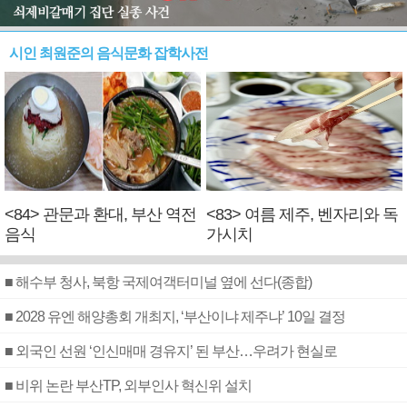
시인 최원준의 음식문화 잡학사전
<84> 관문과 환대, 부산 역전
<83> 여름 제주, 벤자리와 독
음식
가시치
■ 해수부 청사, 북항 국제여객터미널 옆에 선다(종합)
■ 2028 유엔 해양총회 개최지, ‘부산이냐 제주냐’ 10일 결정
■ 외국인 선원 ‘인신매매 경유지’ 된 부산…우려가 현실로
■ 비위 논란 부산TP, 외부인사 혁신위 설치