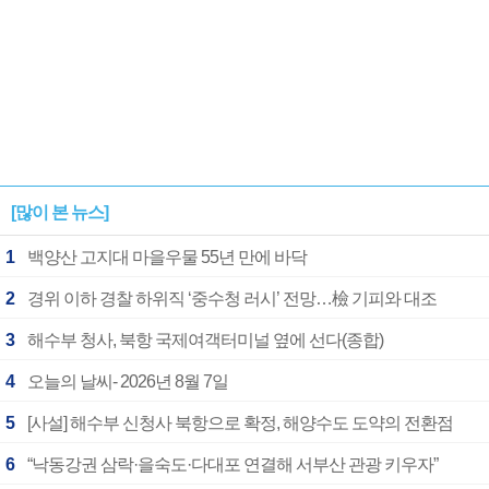
[많이 본 뉴스]
1
백양산 고지대 마을우물 55년 만에 바닥
2
경위 이하 경찰 하위직 ‘중수청 러시’ 전망…檢 기피와 대조
3
해수부 청사, 북항 국제여객터미널 옆에 선다(종합)
4
오늘의 날씨- 2026년 8월 7일
5
[사설] 해수부 신청사 북항으로 확정, 해양수도 도약의 전환점
6
“낙동강권 삼락·을숙도·다대포 연결해 서부산 관광 키우자”