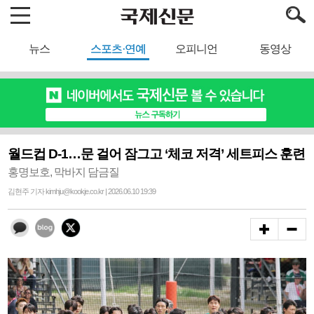
뉴스
스포츠·연예
오피니언
동영상
월드컵 D-1…문 걸어 잠그고 ‘체코 저격’ 세트피스 훈련
홍명보호, 막바지 담금질
김현주 기자 kimhju@kookje.co.kr | 2026.06.10 19:39