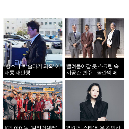
‘뺑소니 후 술타기 의혹’ 이
빨려들어갈 듯 스크린 속
재룡 재판행
시공간 변주…놀란의 메시
지는 ‘전쟁 속죄’
K팝 아이돌, '밀리언셀러'
‘라이징 스타’ 배우 김민하,