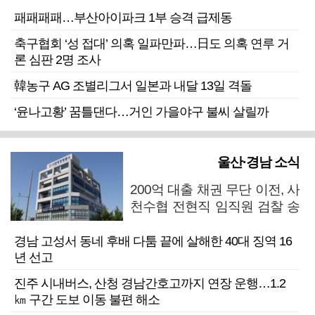
패패패패…부산아이파크 1부 승격 급제동
축구협회 ‘성 접대’ 의혹 일파만파…日도 의혹 연루 거
론 심판 2명 조사
韓농구 AG 조별리그서 일본과 내달 13일 격돌
‘윤나고황’ 꿈틀댄다…거인 가을야구 불씨 살릴까
울산·경남 소식
200억 대출 채권 무단 이전, 사
천수협 전현직 임직원 검찰 송
치
경남 고성서 동네 후배 다툼 끝에 살해한 40대 징역 16
년 선고
진주 시내버스, 산청 경남간호고까지 연장 운행…1.2
㎞ 구간 도보 이동 불편 해소