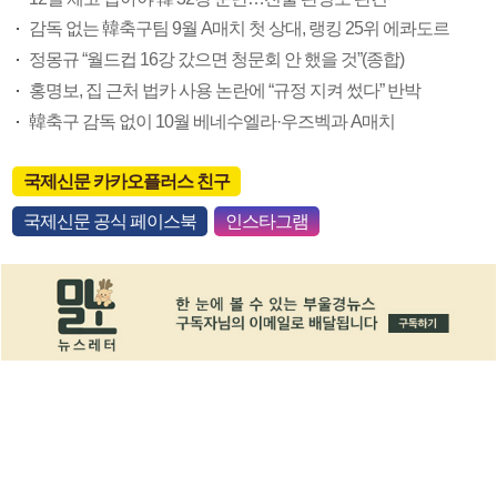
감독 없는 韓축구팀 9월 A매치 첫 상대, 랭킹 25위 에콰도르
정몽규 “월드컵 16강 갔으면 청문회 안 했을 것”(종합)
홍명보, 집 근처 법카 사용 논란에 “규정 지켜 썼다” 반박
韓축구 감독 없이 10월 베네수엘라·우즈벡과 A매치
국제신문 카카오플러스 친구
국제신문 공식 페이스북
인스타그램