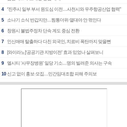
4
“진주시 일부 부서 원도심 이전…사천시와 우주항공산업 협력”
5
소나기 소식 반갑지만…찜통더위·열대야 안 꺾인다
6
창원시 불법주정차 단속 계도 중심 전환
7
인신매매 탈출하다 다친 외국인, 치료비 폭탄까지 맞을뻔
8
[와이라노]‘공공기관 지방이전’ 효과 있었나 살펴보니
9
엘시티 ‘사무장병원’ 일당 기소…명의 빌려준 의사는 구속
10
신고 없이 홍보·모집…민간임대조합 피해 주의보