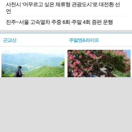
사천시 ‘머무르고 싶은 체류형 관광도시’로 대전환 선
언
진주~서울 고속열차 주중 6회·주말 4회 증편 운행
근교산
주말엔&라이프
근교산&그너머…상주·문경
폭염보다 더 뜨거워라…100
청화산~시루봉
일을 붉게 불태울 ‘선비정신’
피었네
PC버전
엑스
페이스북
Copyright ⓒ 2015 All rights reserved by 국제신문