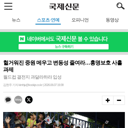
뉴스
스포츠·연예
오피니언
동영상
헐거워진 중원 메우고 변동성 줄여라…홍명보호 사흘
과제
월드컵 결전지 과달라하라 입성
김현주 기자 kimhju@kookje.co.kr | 2026.06.07 19:38