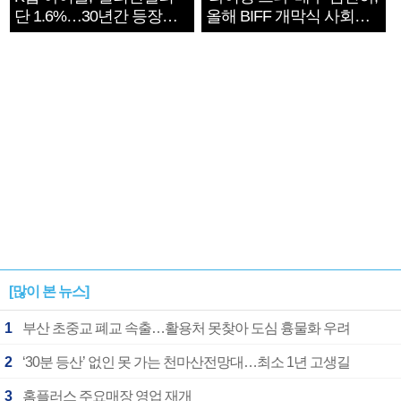
단 1.6%…30년간 등장
올해 BIFF 개막식 사회자
1182개팀 전수조사
확정
[많이 본 뉴스]
1
부산 초중교 폐교 속출…활용처 못찾아 도심 흉물화 우려
2
‘30분 등산’ 없인 못 가는 천마산전망대…최소 1년 고생길
3
홈플러스 주요매장 영업 재개