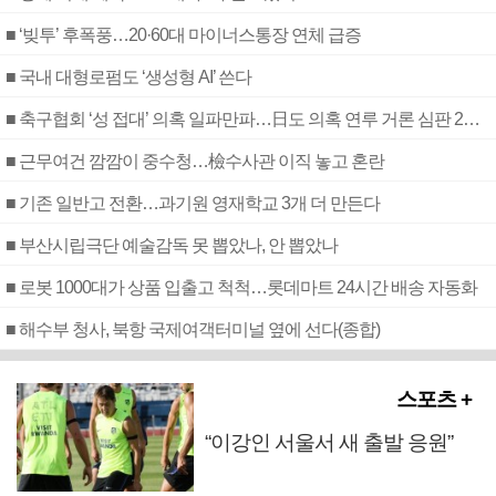
■ ‘빚투’ 후폭풍…20·60대 마이너스통장 연체 급증
■ 국내 대형로펌도 ‘생성형 AI’ 쓴다
■ 축구협회 ‘성 접대’ 의혹 일파만파…日도 의혹 연루 거론 심판 2명 조사
■ 근무여건 깜깜이 중수청…檢수사관 이직 놓고 혼란
■ 기존 일반고 전환…과기원 영재학교 3개 더 만든다
■ 부산시립극단 예술감독 못 뽑았나, 안 뽑았나
■ 로봇 1000대가 상품 입출고 척척…롯데마트 24시간 배송 자동화
■ 해수부 청사, 북항 국제여객터미널 옆에 선다(종합)
스포츠 +
“이강인 서울서 새 출발 응원”