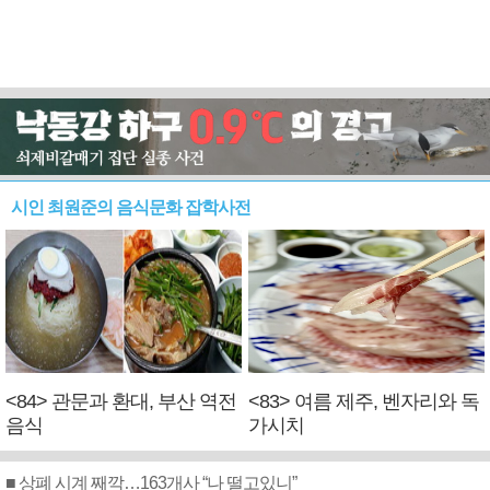
시인 최원준의 음식문화 잡학사전
<84> 관문과 환대, 부산 역전
<83> 여름 제주, 벤자리와 독
음식
가시치
■ 상폐 시계 째깍…163개사 “나 떨고있니”