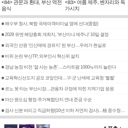
<84> 관문과 환대, 부산 역전
<83> 여름 제주, 벤자리와 독
음식
가시치
■ 해수부 청사, 북항 국제여객터미널 옆에 선다(종합)
■ 2028 유엔 해양총회 개최지, ‘부산이냐 제주냐’ 10일 결정
■ 외국인 선원 ‘인신매매 경유지’ 된 부산…우려가 현실로
■ 비위 논란 부산TP, 외부인사 혁신위 설치
■ 경남 농정 비전 ‘잘 사는 농촌’…스마트팜 1000㏊까지 늘린다
■ 교육혁신선도지 공모 코앞인데…구·군 난색에 교육청 ‘쩔쩔’
■ 르노 못 타는 부산시장…관용차 규정에 막힌 지역기업 응원
■ 마산 원도심 행정·주거복합단지 연내 준공 수순
■ 검사 신분 버리고 직급하향(10년 이하 저연차 검사)…檢 중수청행 기피