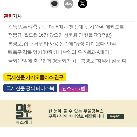
관련
기사
감독 없는 韓축구팀 9월 A매치 첫 상대, 랭킹 25위 에콰도르
정몽규 “월드컵 16강 갔으면 청문회 안 했을 것”(종합)
홍명보, 집 근처 법카 사용 논란에 “규정 지켜 썼다” 반박
韓축구 감독 없이 10월 베네수엘라·우즈벡과 A매치
국회 22일에 축구협회 청문회 개최…홍명보 “참석해 질문 피하지 않겠다”(종합)
국제신문 카카오플러스 친구
국제신문 공식 페이스북
인스타그램