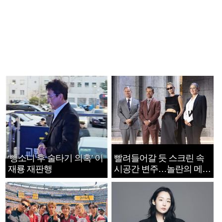
‘뺑소니 후 술타기 의혹’ 이
빨려들어갈 듯 스크린 속
재룡 재판행
시공간 변주…놀란의 메시
지는 ‘전쟁 속죄’