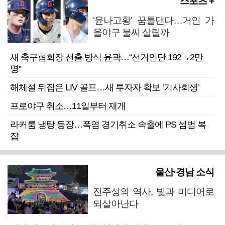
스포츠 +
‘윤나고황’ 꿈틀댄다…거인 가
을야구 불씨 살릴까
새 축구협회장 선출 방식 윤곽…“선거인단 192→2만
명”
해체설 뒤집은 LIV 골프…새 투자자 확보 ‘기사회생’
프로야구 취소…11일부터 재개
라커룸 냉탕 등장…폭염 경기취소 속출에 PS 셈법 복
잡
울산·경남 소식
진주성의 역사, 빛과 미디어로
되살아난다