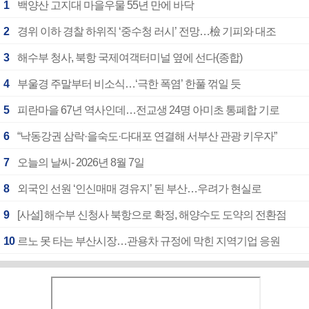
1
백양산 고지대 마을우물 55년 만에 바닥
2
경위 이하 경찰 하위직 ‘중수청 러시’ 전망…檢 기피와 대조
3
해수부 청사, 북항 국제여객터미널 옆에 선다(종합)
4
부울경 주말부터 비소식…‘극한 폭염’ 한풀 꺾일 듯
5
피란마을 67년 역사인데…전교생 24명 아미초 통폐합 기로
6
“낙동강권 삼락·을숙도·다대포 연결해 서부산 관광 키우자”
7
오늘의 날씨- 2026년 8월 7일
8
외국인 선원 ‘인신매매 경유지’ 된 부산…우려가 현실로
9
[사설] 해수부 신청사 북항으로 확정, 해양수도 도약의 전환점
10
르노 못 타는 부산시장…관용차 규정에 막힌 지역기업 응원