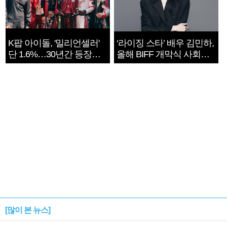
K팝 아이돌, '밀리언셀러'
‘라이징 스타’ 배우 김민하,
단 1.6%…30년간 등장
올해 BIFF 개막식 사회자
1182개팀 전수조사
확정
[많이 본 뉴스]