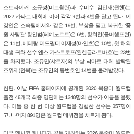
스트라이커 조규성(미트윌란)과 수비수 김민재(뮌헨)는
2022 카타르 대회에 이어 각각 9번과 4번을 달고 뛴다. 이
강인은 소속팀에서와 같은 19번, 부상을 딛고 복귀한 ‘중
원 사령관’ 황인범(페예노르트)은 6번, 황희찬(울버햄프턴)
은 11번, 베테랑 미드필더 이재성(마인츠)은 10번, 첫 해외
태생 귀화 선수 옌스 카스트로프(묀헨글라트바흐)는 23번
을 차지했다. 조유민(샤르자)의 부상 낙마로 대체 발탁된
조위제(전북)는 조유민의 등번호인 14번을 물려받았다.
한편, 이날 FIFA 홈페이지에 공개된 2026 북중미 월드컵
출전 48개국 최종 명단에는 1248명의 선수가 이름을 올렸
다. 이들 중 한 번 이상 월드컵을 경험한 선수는 357명이
고, 나머지 891명은 월드컵 데뷔전을 치르게 된다.
미국 멕시코 캐나다가 공동 개최하는 2026 북중미 월드컵