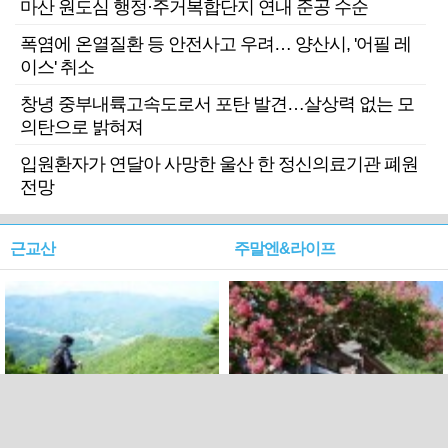
마산 원도심 행정·주거복합단지 연내 준공 수순
폭염에 온열질환 등 안전사고 우려… 양산시, '어필 레
이스' 취소
창녕 중부내륙고속도로서 포탄 발견…살상력 없는 모
의탄으로 밝혀져
입원환자가 연달아 사망한 울산 한 정신의료기관 폐원
전망
근교산
주말엔&라이프
근교산&그너머…상주·문경
폭염보다 더 뜨거워라…100