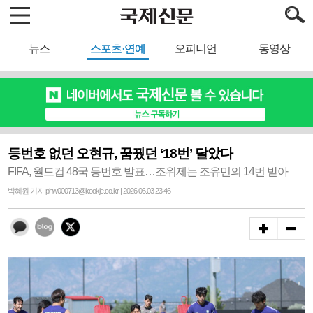
뉴스
스포츠·연예
오피니언
동영상
등번호 없던 오현규, 꿈꿨던 ‘18번’ 달았다
FIFA, 월드컵 48국 등번호 발표…조위제는 조유민의 14번 받아
박혜원 기자 phw000713@kookje.co.kr | 2026.06.03 23:46