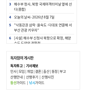
3
해수부 청사, 북항 국제여객터미널 옆에 선
다(종합)
4
오늘의 날씨- 2026년 8월 7일
5
“낙동강권 삼락·을숙도·다대포 연결해 서
부산 관광 키우자”
6
[사설] 해수부 신청사 북항으로 확정, 해양
수도 도약의 전환점
7
피란마을 67년 역사인데…전교생 24명 아
미초 통폐합 기로
독자참여 게시판
8
부울경 주말부터 비소식…‘극한 폭염’ 한풀
독자투고
|
기사제보
꺾일 듯
인사
|
모임
|
개업
|
결혼
|
출산
|
동정
|
부고
9
산행안내
외국인 선원 ‘인신매매 경유지’ 된 부산…
|
산행후기
|
산행사진
우려가 현실로
등산
가이드
|
낚시
가이드
10
수사독점 책임 커진 경찰, 방치사건 해결 부
랴부랴 속도전