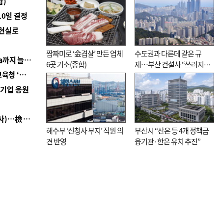
합)
10일 결정
 현실로
짬짜미로 ‘金겹살’ 만든 업체
수도권과 다른데 같은 규
■ 경남 농정 비전 ‘잘 사는 농촌’…스마트팜 1000㏊까지 늘린다
6곳 기소(종합)
제…부산 건설사 “쓰러지기
■ 교육혁신선도지 공모 코앞인데…구·군 난색에 교육청 ‘쩔쩔’
직전”
역기업 응원
■ 검사 신분 버리고 직급하향(10년 이하 저연차 검사)…檢 중수청행 기피
해수부 ‘신청사 부지’ 직원 의
부산시 “산은 등 4개 정책금
견 반영
융기관·한은 유치 추진”