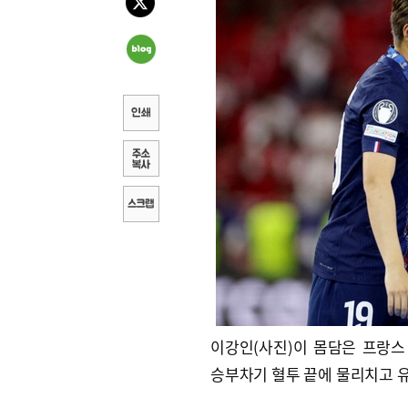
이강인(사진)이 몸담은 프랑스
승부차기 혈투 끝에 물리치고 유