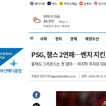
페이스북
엑스
카카오채널
유튜브
인스
사회
정치
경제
해양수산
PSG, 챔스 2연패…벤치 지
올해도 그라운드는 못 밟아… 마지막 주자로 대
조봉권 선임기자
bgjoe@kookje.co.kr
| 입력 : 2026-05-31 1