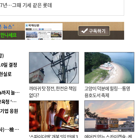
17년…그때 기세 같은 롯데
합)
10일 결정
 현실로
까마귀 탓 정전, 한전은 책임
고양이 덕분에 힐링…통영
■ 경남 농정 비전 ‘잘 사는 농촌’…스마트팜 1000㏊까지 늘린다
없다?
용호도서 축제
■ 교육혁신선도지 공모 코앞인데…구·군 난색에 교육청 ‘쩔쩔’
역기업 응원
■ 검사 신분 버리고 직급하향(10년 이하 저연차 검사)…檢 중수청행 기피
‘스파이더맨’ 개봉 5일 만에 3
에어컨 없는 스카이캡슐·케