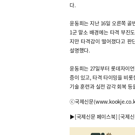
다.
윤동희는 지난 16일 오른쪽 골
1군 말소 배경에는 타격 부진도
지만 타격감이 떨어졌다고 판단
설명했다.
윤동희는 27일부터 롯데자이언
증이 있고, 타격 타이밍을 비롯
기술 훈련과 실전 감각 회복 등
ⓒ국제신문(www.kookje.co.
▶
[국제신문 페이스북]
[국제신