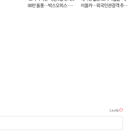
00만 돌풍…박스오피스·예
이블카…외국인관광객 추억
매율 동시 1위
대신 고역 될라