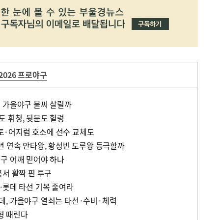
2026 프로야구
 가을야구 불씨 살릴까
 휘청, 뒷문도 헐렁
·어지럼 호소에 선수 교체도
년 연속 안타왕, 황성빈 도루왕 등극할까
구 어깨 믿어야 하나
국서 활짝 핀 투구
…롯데 타선 기복 줄여라
데, 가을야구 열쇠는 타선·수비·체력
형 때린다