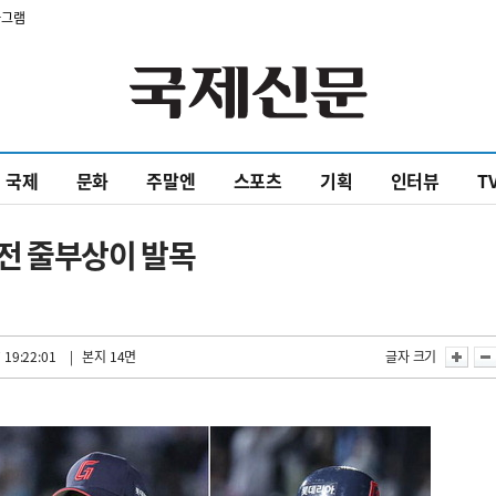
타그램
국제
문화
주말엔
스포츠
기획
인터뷰
T
전 줄부상이 발목
 19:22:01
| 본지 14면
글자 크기