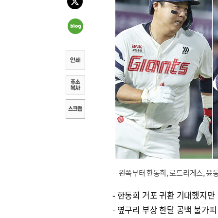
왼쪽부터 한동희, 로드리게스, 윤
- 한동희 거포 귀환 기대했지만
- 옆구리 부상 한달 공백 불가피