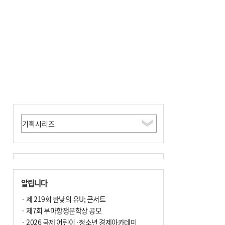
알립니다
· 제 219회 한낮의 유U; 콘서트
· 제7회 부마항쟁문학상 공모
· 2026 국제 어린이·청소년 경제아카데미