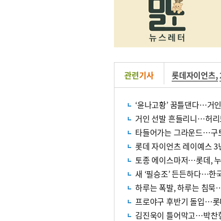
관련
기사
롯데자이언츠
,
‘윤나고황’ 꿈틀댄다…거인
거인 선발 흔들리니…허리도
타들어가는 그라운드…구토
롯데 자이언츠 레이예스 3
토종 에이스마저…롯데, 누
새 ‘필승조’ 든든하다…한
하루는 폭발, 하루는 침묵
프로야구 후반기 돌입…롯
김진욱이 틀어막고…박찬