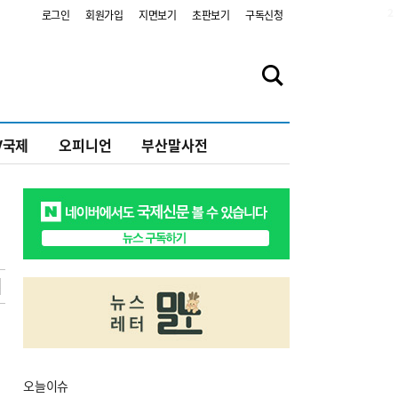
2
로그인
회원가입
지면보기
초판보기
구독신청
V국제
오피니언
부산말사전
오늘
이슈