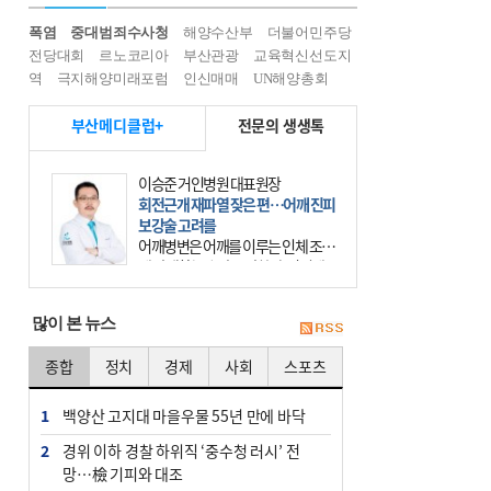
폭염
중대범죄수사청
해양수산부
더불어민주당
전당대회
르노코리아
부산관광
교육혁신선도지
역
극지해양미래포럼
인신매매
UN해양총회
부산메디클럽+
전문의 생생톡
이승준 거인병원 대표원장
회전근개 재파열 잦은 편…어깨 진피
보강술 고려를
어깨병변은 어깨를 이루는 인체 조직
에 발생하는 손상을 말한다. 여기에
는 오십견과 회전근개 증후군, 어깨
의 석회성 힘줄염 등이 있다. 국민건
많이 본 뉴스
강보험에 의하면 어깨병변
종합
정치
경제
사회
스포츠
1
백양산 고지대 마을우물 55년 만에 바닥
2
경위 이하 경찰 하위직 ‘중수청 러시’ 전
망…檢 기피와 대조