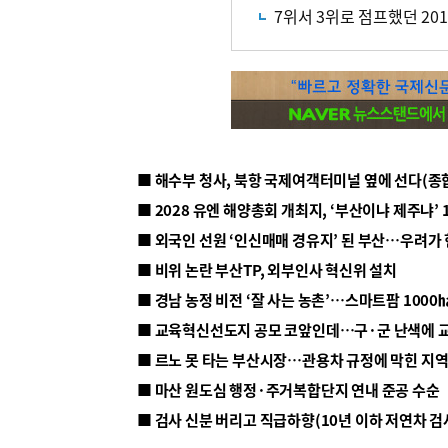
7위서 3위로 점프했던 20
■ 해수부 청사, 북항 국제여객터미널 옆에 선다(종
■ 2028 유엔 해양총회 개최지, ‘부산이냐 제주냐’ 
■ 외국인 선원 ‘인신매매 경유지’ 된 부산…우려가
■ 비위 논란 부산TP, 외부인사 혁신위 설치
■ 르노 못 타는 부산시장…관용차 규정에 막힌 지
■ 마산 원도심 행정·주거복합단지 연내 준공 수순