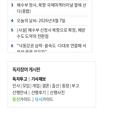
3
해수부 청사, 북항 국제여객터미널 옆에 선
다(종합)
4
오늘의 날씨- 2026년 8월 7일
5
[사설] 해수부 신청사 북항으로 확정, 해양
수도 도약의 전환점
6
“낙동강권 삼락·을숙도·다대포 연결해 서
부산 관광 키우자”
7
부울경 주말부터 비소식…‘극한 폭염’ 한풀
꺾일 듯
독자참여 게시판
8
피란마을 67년 역사인데…전교생 24명 아
독자투고
|
기사제보
미초 통폐합 기로
인사
|
모임
|
개업
|
결혼
|
출산
|
동정
|
부고
9
산행안내
외국인 선원 ‘인신매매 경유지’ 된 부산…
|
산행후기
|
산행사진
우려가 현실로
등산
가이드
|
낚시
가이드
10
수사독점 책임 커진 경찰, 방치사건 해결 부
랴부랴 속도전