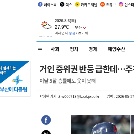
페이스북
엑스
카카오채널
유튜브
인스
사회
정치
경제
해양수산
거인 중위권 반등 급한데…주
이달 5할 승률에도 웃지 못해
박혜원 기자
phw000713@kookje.co.kr
| 입력 : 2026-05-27